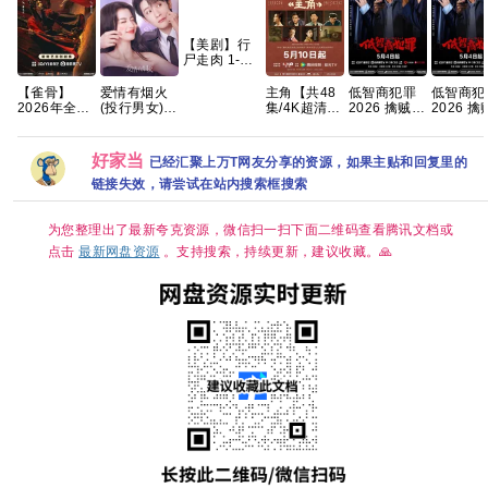
【美剧】行
尸走肉 1-11
季 1080p 英
语中字 255g
【雀骨】
爱情有烟火
主角【共48
低智商犯罪
低智商犯
2026年全网
(投行男女)
集/4K超清
2026 擒贼记
2026 
更新至16
已更30集
DV.HDR】
犯罪悬疑 王
犯罪悬疑
集，1280P
张艺谋监
骁 田曦薇 王
骁 田曦薇
国语中字，
制，王菲献
传君 已更最
传君 已更最
好家当
已经汇聚上万T网友分享的资源，如果主贴和回复里的
艾米侯明昊
唱 夸克
新 夸克
新 夸克
领衔，单集
链接失效，请尝试在站内搜索框搜索
300MB超清
网盘资源分
享
为您整理出了最新夸克资源，微信扫一扫下面二维码查看腾讯文档或
点击
最新网盘资源
。支持搜索，持续更新，建议收藏。🙏