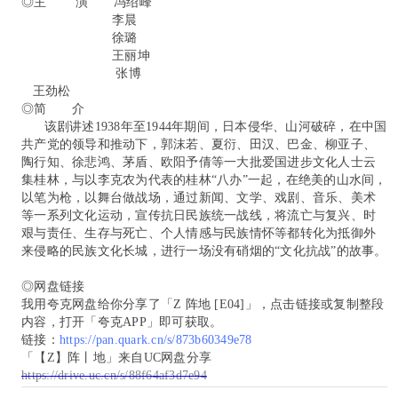
◎主 演 冯绍峰
李晨
徐璐
王丽坤
张博
王劲松
◎简 介
该剧讲述1938年至1944年期间，日本侵华、山河破碎，在中国
共产党的领导和推动下，郭沫若、夏衍、田汉、巴金、柳亚子、
陶行知、徐悲鸿、茅盾、欧阳予倩等一大批爱国进步文化人士云
集桂林，与以李克农为代表的桂林“八办”一起，在绝美的山水间，
以笔为枪，以舞台做战场，通过新闻、文学、戏剧、音乐、美术
等一系列文化运动，宣传抗日民族统一战线，将流亡与复兴、时
艰与责任、生存与死亡、个人情感与民族情怀等都转化为抵御外
来侵略的民族文化长城，进行一场没有硝烟的“文化抗战”的故事。
◎网盘链接
我用夸克网盘给你分享了「Z 阵地 [E04]」，点击链接或复制整段
内容，打开「夸克APP」即可获取。
链接：
https://pan.quark.cn/s/873b60349e78
「【Z】阵丨地」来自UC网盘分享
https://drive.uc.cn/s/88f64af3d7e94