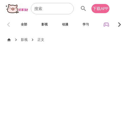
search
下载APP
chevron_left
chevron_right
sports_esports
全部
影视
动漫
学习
音乐
chevron_right
chevron_right
home
影视
正文