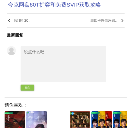
夸克网盘80T扩容和免费SVIP获取攻略
keyboard_arrow_left
keyboard_arrow_right
[短剧] 20..
周四推理俱乐部..
最新回复
提交
猜你喜欢：