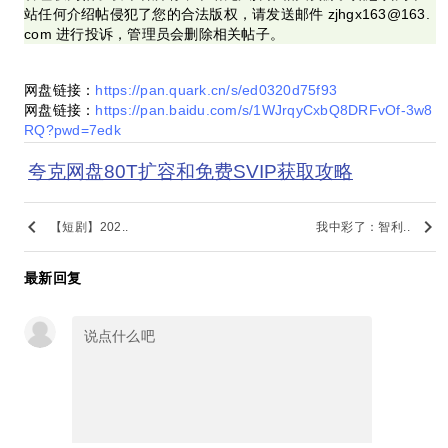
站任何介绍帖侵犯了您的合法版权，请发送邮件 zjhgx163@163.
com 进行投诉，管理员会删除相关帖子。
网盘链接：
https://pan.quark.cn/s/ed0320d75f93
网盘链接：
https://pan.baidu.com/s/1WJrqyCxbQ8DRFvOf-3w8
RQ?pwd=7edk
夸克网盘80T扩容和免费SVIP获取攻略
keyboard_arrow_left
keyboard_arrow_right
【短剧】202..
我中彩了：智利..
最新回复