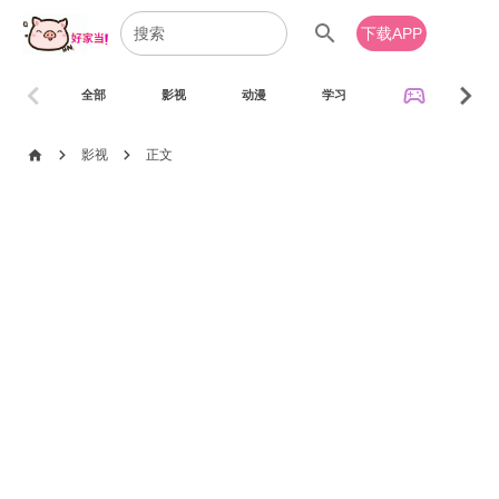
search
下载APP
chevron_left
chevron_right
sports_esports
全部
影视
动漫
学习
音乐
chevron_right
chevron_right
home
影视
正文