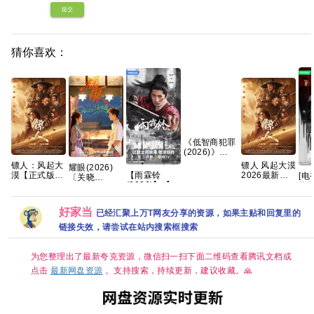
提交
猜你喜欢：
《低智商犯罪
(2026)》
【4K】【国语
镖人：风起大
镖人 风起大漠
耀眼(2026)
中字】【夸克/
漠【正式版】
2026最新港
【雨霖铃
[电
〔关晓
百度】
手慢无 【吴
版SDR 超清
(2026)】【37
将至
彤〕/4k+1080P
京、谢霆锋｜
杜比7.1多音
集持续更新】
4K
超清画质|简中
武侠/动作】
轨 内嵌简繁字
【1080P高
(全
字幕/夸克/百
好家当
已经汇聚上万T网友分享的资源，如果主贴和回复里的
【蓝光原盘
幕
码】【国语中
[12
度网盘资源
REMUX｜国
字】【单
【单集0.8～
链接失效，请尝试在站内搜索框搜索
粤双语】夸克
集/1G】【大
3GB】
陆：剧情 / 武
侠 / 古装】
为您整理出了最新夸克资源，微信扫一扫下面二维码查看腾讯文档或
【主演: 杨洋 /
点击
最新网盘资源
。支持搜索，持续更新，建议收藏。🙏
章若楠 / 方逸
伦 】