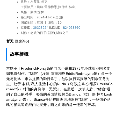
执导：
布莱恩·柯克
一个无与伦比、难以捉摸的独行杀手，他以
主要演员：
埃迪·雷德梅恩,拉什纳·林奇,乌
执行高报酬的刺杀任务为生。处于“豺狼”私
苏拉·科尔维罗,查尔斯·丹斯,理查德·多默,楚
风格：
剧情,惊悚
人生活中心的Nuria（乌苏拉·科尔维罗Úrsul
克武迪·武吉,莉娅·威廉姆斯,赫立德·阿卜杜
播出时间：
2024-11-07(美国)
aCorberó饰）对他的身份却一无所知。在最
拉,埃莉诺·松浦,琼乔·奥雷尔,萨勒·利米,Ben
国家地区：
英国 丨
集数：10
近一次杀人后，“豺狼”遇到了自己的对手，
Hall,斯图尔特·惠兰,Florisa Kamara,亚当·
豆瓣ID :
36323224
IMDbID :
tt24053860
顽强的英国情报探员Bianca（拉什纳·林奇L
詹姆斯,克里斯蒂·梅尔,李·拜福德,马丁·麦克
别称：
豺狼的日子(剧版),财狼之日
ashanaLynch饰）。Bianca开始在欧洲各地
杜格尔,拉塞尔·巴洛格,Jan-Martin Müller,
追捕“豺狼”，一场惊心动魄的猫鼠追逐战由
暂无
豆瓣评分
露西·拉塞尔,Eddie Elks
此展开，随之而来的是一连串的破坏。
故事梗概
本剧基于FrederickForsyth的同名小说和1973年环球影业同名改
编电影创作。“豺狼”（埃迪·雷德梅恩EddieRedmayne饰）是一个
无与伦比、难以捉摸的独行杀手，他以执行高报酬的刺杀任务为
生。处于“豺狼”私人生活中心的Nuria（乌苏拉·科尔维罗ÚrsulaCo
rberó饰）对他的身份却一无所知。在最近一次杀人后，“豺狼”遇
到了自己的对手，顽强的英国情报探员Bianca（拉什纳·林奇Lash
anaLynch饰）。Bianca开始在欧洲各地追捕“豺狼”，一场惊心动
魄的猫鼠追逐战由此展开，随之而来的是一连串的破坏。