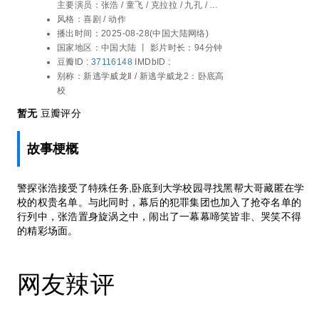
主要演员：
张浩 / 童飞 / 克拉拉 / 九孔 / 句
笑皆非、哭笑不得的精彩场面。
号 / 刘萌萌 / 张洪杰 / 刘頔 / 张春仲 / 邢瀚卿
风格：
喜剧 / 动作
播出时间：
2025-08-28(中国大陆网络)
国家地区：
中国大陆 丨
影片时长：94分钟
豆瓣ID :
37116148
IMDbID :
别称：
新逃学威龙Ⅱ / 新逃学威龙2：卧底高
校
暂无
豆瓣评分
故事梗概
警探张浩接受了特殊任务,卧底到大学校园寻找黑帮大哥藏匿在学
校的权贵名单。与此同时，幕后的犯罪集团也加入了抢夺名单的
行列中，张浩置身旋涡之中，闹出了一幕幕啼笑皆非、哭笑不得
的精彩场面。
网友辣评