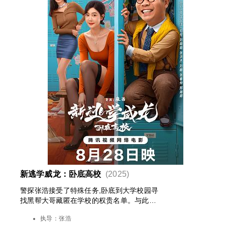
新逃学威龙：卧底高校
(2025)
警探张浩接受了特殊任务,卧底到大学校园寻
找黑帮大哥藏匿在学校的权贵名单。与此同
时，幕后的犯罪集团也加入了抢夺名单的行
执导：
张浩
列中，张浩置身旋涡之中，闹出了一幕幕啼