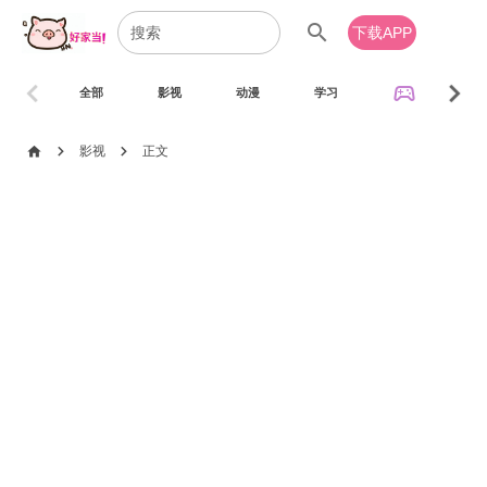
search
下载APP
chevron_left
chevron_right
sports_esports
全部
影视
动漫
学习
音乐
chevron_right
chevron_right
home
影视
正文