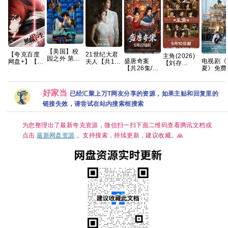
【美国】校
【夸克百度
21世纪大君
主角(2026)
园之外 第一
盛唐奇案
电视剧《
网盘+】【重
夫人【共12
【刘存
季 (2026) 剧
【共26集/4K
夏》免费
磅】无职转
集/1080P高
浩】/4k高码
情 / 爱情 / 运
超清】悬疑/
清1080
生Ⅲ第三季
码中字】
画质/简中字
动 又名: 校
探案】夸克
度网盘资
到了异世界
【李知恩、
幕/夸克/百度
园恋曲 / 校
分享
就拿出真本
边佑锡｜喜
网盘资源
好家当
已经汇聚上万T网友分享的资源，如果主贴和回复里的
外 夸克
事 开播2集
剧/爱情】夸
【单集1～
链接失效，请尝试在站内搜索框搜索
克
3GB】
为您整理出了最新夸克资源，微信扫一扫下面二维码查看腾讯文档或
点击
最新网盘资源
。支持搜索，持续更新，建议收藏。🙏