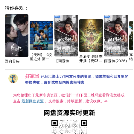
猜你喜欢：
【美剧】《校
亢
星辰变 最终季
园之外 第一季
结
开播【更03
【雨霖铃
雨霖铃(2026)
野狗骨头
(2026) 又名:
罪
集】【4K国
(2026)】【37
更新中
2026 全32集
校园恋曲 / 校
爆
字】
集持续更新】
[4k+1080P]
国语中字
外》【中英字
季
【1080P高
[国语中字]
1080P高清资
好家当
幕】【夸克】
靓
已经汇聚上万T网友分享的资源，如果主贴和回复里的
码】【国语中
[1.5GB集]
源分享
收
字】【单
链接失效，请尝试在站内搜索框搜索
心
集/1G】【大

陆：剧情 / 武
侠 / 古装】
为您整理出了最新夸克资源，微信扫一扫下面二维码查看腾讯文档或
【主演: 杨洋 /
点击
最新网盘资源
。支持搜索，持续更新，建议收藏。🙏
章若楠 / 方逸
伦 】