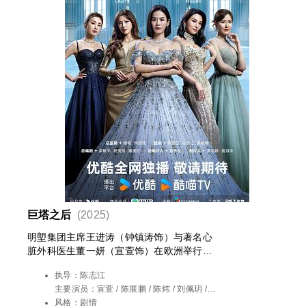
巨塔之后
(2025)
明塱集团主席王进涛（钟镇涛饰）与著名心
脏外科医生董一妍（宣萱饰）在欧洲举行了
一场豪华婚礼，婚礼过后，进涛与两名儿子
执导：
陈志江
及孙儿在意外中丧生。这场悲剧让王家及集
主要演员：
宣萱 / 陈展鹏 / 陈炜 / 刘佩玥 /
团陷入混乱，进涛的宿敌柯永成（汤镇业
钟镇涛 / 汤镇业 / 马国明 / 萧正楠 / 吴若希 /
风格：
剧情
饰）更企图伺机夺取明塱的核心项目。同时