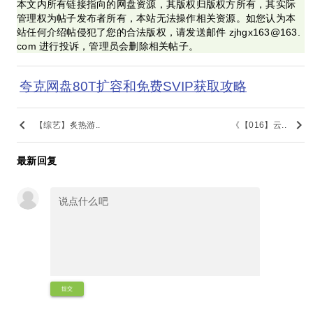
本文内所有链接指向的网盘资源，其版权归版权方所有，其实际
管理权为帖子发布者所有，本站无法操作相关资源。如您认为本
站任何介绍帖侵犯了您的合法版权，请发送邮件 zjhgx163@163.
com 进行投诉，管理员会删除相关帖子。
夸克网盘80T扩容和免费SVIP获取攻略
keyboard_arrow_left
keyboard_arrow_right
【综艺】炙热游..
《【016】云..
最新回复
提交