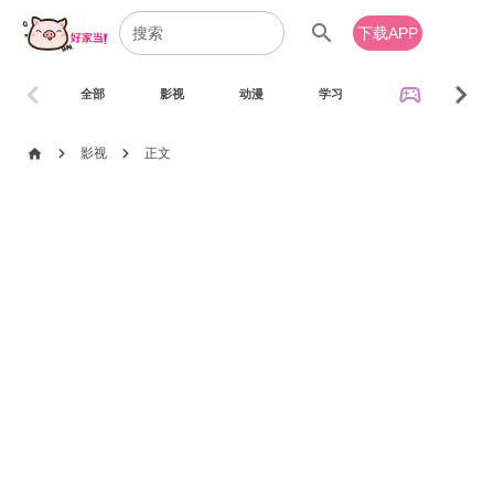
search
下载APP
chevron_left
chevron_right
sports_esports
全部
影视
动漫
学习
音乐
chevron_right
chevron_right
home
影视
正文