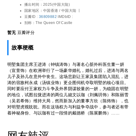
张颕康 / 蒋家旻 / 陈桢怡 / 冯皓扬 / 黄庭锋 /
播出时间：
2025(中国大陆)
要应付王家权力斗争及外界阴谋较量的一
康华 / 谢雪心 / 吴岱融 / 林景程 / 叶泓声 / 杜
国家地区：
中国香港 / 中国大陆 丨
妍，为稳固在明塱的地位，试图拉拢进涛的
燕歌 / 黎燕珊 / 乐嘉珈
豆瓣ID :
36809882
IMDbID :
两位儿媳文以珈（刘佩玥饰）和陈丽雪（吴
别称：
The Queen Of Castle
若希饰）维持大局，然而新加入的董事方欣
（陈炜饰），也对明塱虎视眈眈。而在这场
暂无
豆瓣评分
权力与利益争夺战中，参与者还有带着神秘
身份、与以珈有过一段情的戴德桥（陈展鹏
故事梗概
饰）……
明塱集团主席王进涛（钟镇涛饰）与著名心脏外科医生董一妍
（宣萱饰）在欧洲举行了一场豪华婚礼，婚礼过后，进涛与两名
儿子及孙儿在意外中丧生。这场悲剧让王家及集团陷入混乱，进
涛的宿敌柯永成（汤镇业饰）更企图伺机夺取明塱的核心项目。
同时要应付王家权力斗争及外界阴谋较量的一妍，为稳固在明塱
的地位，试图拉拢进涛的两位儿媳文以珈（刘佩玥饰）和陈丽雪
（吴若希饰）维持大局，然而新加入的董事方欣（陈炜饰），也
对明塱虎视眈眈。而在这场权力与利益争夺战中，参与者还有带
着神秘身份、与以珈有过一段情的戴德桥（陈展鹏饰）……
网友辣评