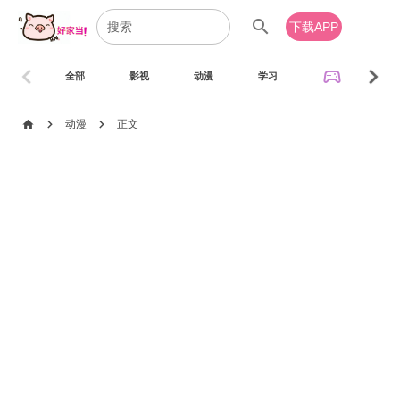
search
下载APP
chevron_left
chevron_right
sports_esports
全部
影视
动漫
学习
音乐
chevron_right
chevron_right
home
动漫
正文