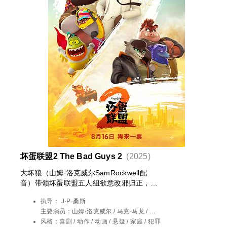
坏蛋联盟2 The Bad Guys 2
(2025)
大坏狼（山姆·洛克威尔SamRockwell配
音）带领坏蛋联盟五人组欲意改邪归正，却
遭“狂野姐妹”上线踢馆，面对再干一票的诱
执导：
J·P·桑斯
惑，是重操旧业还是反杀破局？
主要演员：
山姆·洛克威尔 / 马克·马龙 / 奥
卡菲娜 / 克雷格·罗宾森 / 安东尼·拉莫斯 /
风格：
喜剧 / 动作 / 动画 / 悬疑 / 家庭 / 犯罪