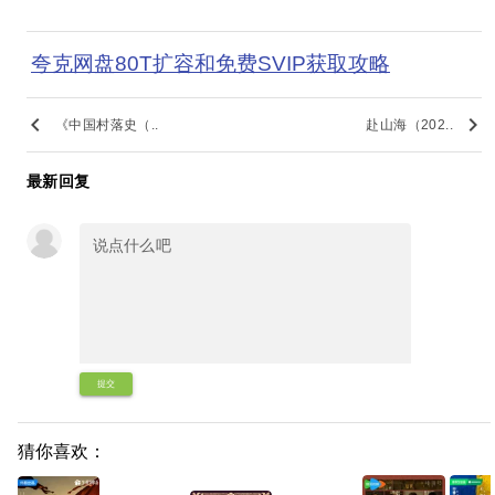
夸克网盘80T扩容和免费SVIP获取攻略
keyboard_arrow_left
keyboard_arrow_right
《中国村落史（..
赴山海（202..
最新回复
提交
猜你喜欢：