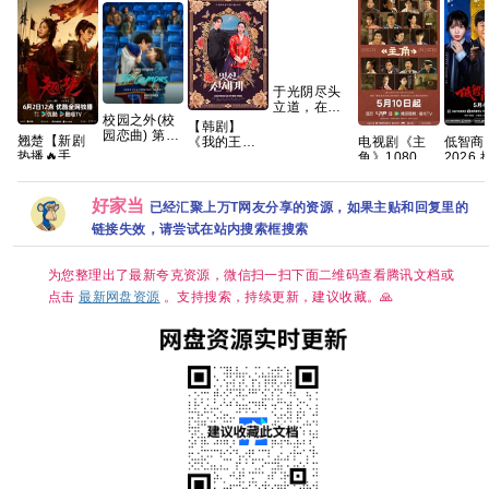
于光阴尽头
立道，在轮
校园之外(校
回之外成仙
【韩剧】
园恋曲) 第一
—— 耳根重
翘楚【新剧
电视剧《主
低智商
《我的王室
季 爱情/运动
磅长篇神话
热播🔥手慢
角》1080P
2026
死对头》林
【全8集】官
修真《光阴
无】 【共24
高清免费观
犯罪悬
智妍 许南俊
中简繁英
之外》典藏
集/4K超清60
看百度网盘
骁 田曦
张胜祖 李世
完整版
帧+高码臻彩
下载
传君 已更最
熙 金玟锡 蔡
好家当
已经汇聚上万T网友分享的资源，如果主贴和回复里的
HDR】 【陈
新 夸克
书安 金海淑
链接失效，请尝试在站内搜索框搜索
都灵、周翊
2026/喜剧/爱
然｜古装/权
情/奇幻/已更
谋】夸克
最新 夸克
为您整理出了最新夸克资源，微信扫一扫下面二维码查看腾讯文档或
点击
最新网盘资源
。支持搜索，持续更新，建议收藏。🙏