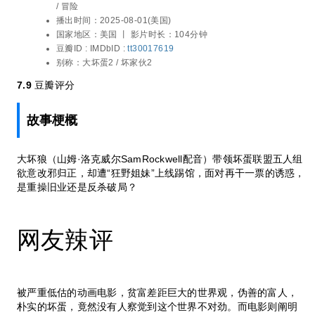
莎姬·贝兹 / 丹妮尔·布鲁克斯 / 娜塔莎·雷昂
/ 冒险
/ 玛丽亚·巴卡洛娃 / 艾利克斯·布斯汀 / 理查
播出时间：
2025-08-01(美国)
德·艾欧阿德 / 莉莉·辛格 / 欧米德·吉亚李利
国家地区：
美国 丨
影片时长：104分钟
/ 科林·乔斯特 / 杰米·卡米尔 / 雨果·萨维诺
豆瓣ID :
IMDbID :
tt30017619
维奇 / 迈克尔·高德尔 / 乔伊·纳波尔 / 莫尼
别称：
大坏蛋2 / 坏家伙2
娅·阿亚齐 / 杰伦·摩尔
7.9
豆瓣评分
故事梗概
大坏狼（山姆·洛克威尔SamRockwell配音）带领坏蛋联盟五人组
欲意改邪归正，却遭“狂野姐妹”上线踢馆，面对再干一票的诱惑，
是重操旧业还是反杀破局？
网友辣评
被严重低估的动画电影，贫富差距巨大的世界观，伪善的富人，
朴实的坏蛋，竟然没有人察觉到这个世界不对劲。而电影则阐明