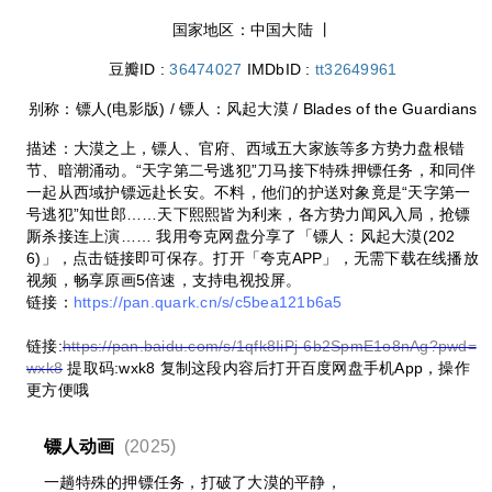
国家地区：
中国大陆 丨
豆瓣ID :
36474027
IMDbID :
tt32649961
别称：
镖人(电影版) / 镖人：风起大漠 / Blades of the Guardians
描述：大漠之上，镖人、官府、西域五大家族等多方势力盘根错
节、暗潮涌动。“天字第二号逃犯”刀马接下特殊押镖任务，和同伴
一起从西域护镖远赴长安。不料，他们的护送对象竟是“天字第一
号逃犯”知世郎……天下熙熙皆为利来，各方势力闻风入局，抢镖
厮杀接连上演…… 我用夸克网盘分享了「镖人：风起大漠(202
6)」，点击链接即可保存。打开「夸克APP」，无需下载在线播放
视频，畅享原画5倍速，支持电视投屏。
链接：
https://pan.quark.cn/s/c5bea121b6a5
链接:
https://pan.baidu.com/s/1qfk8IiPj-6b2SpmE1o8nAg?pwd=
wxk8
提取码:wxk8 复制这段内容后打开百度网盘手机App，操作
更方便哦
镖人动画
(2025)
一趟特殊的押镖任务，打破了大漠的平静，