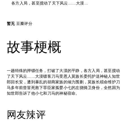
各方入局，甚至搅动了天下风云……大漠镖
客刀马受恩人莫族长委托护送神秘人知世郎
回长安，遭到暴乱的胡商家族的倾力围剿，
莫族长殒命维护刀马多年前曾冒死救下罪臣
暂无
豆瓣评分
家孤婴小七的左骁骑卫身份，全然因为知世
郎告诉了他小七和刀马的神秘宿命。
故事梗概
一趟特殊的押镖任务，打破了大漠的平静，各方入局，甚至搅动
了天下风云……大漠镖客刀马受恩人莫族长委托护送神秘人知世
郎回长安，遭到暴乱的胡商家族的倾力围剿，莫族长殒命维护刀
马多年前曾冒死救下罪臣家孤婴小七的左骁骑卫身份，全然因为
知世郎告诉了他小七和刀马的神秘宿命。
网友辣评