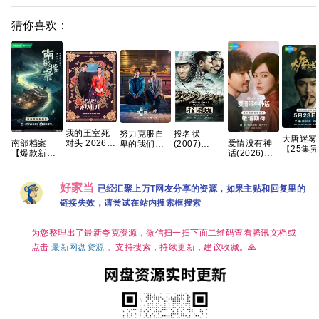
猜你喜欢：
我的王室死
努力克服自
投名状
大唐迷雾
南部档案
爱情没有神
对头 2026
卑的我们
(2007)
【25集完
【爆款新剧
话(2026)更
【更1-8集】
(2026)
1080P 国语
结/4K超
🔥手慢无】
新中
【穿越、爱
[1080P.韩语
粤语中字
手慢无 
【共33集/4K
4k+1080P国
情】 【林智
中字][1.5GB
[3.5G]
超清臻彩 DV
语中字网盘
妍 / 许南
集]
好家当
已经汇聚上万T网友分享的资源，如果主贴和回复里的
HDR】 【张
资源[0.9GB
俊】【韩剧
新成、丁禹
集]
中字】
链接失效，请尝试在站内搜索框搜索
兮｜奇幻/冒
险】夸克
为您整理出了最新夸克资源，微信扫一扫下面二维码查看腾讯文档或
点击
最新网盘资源
。支持搜索，持续更新，建议收藏。🙏