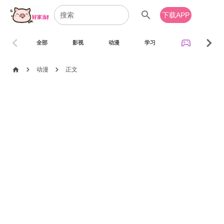
search
下载APP
chevron_left
chevron_right
sports_esports
全部
影视
动漫
学习
音乐
chevron_right
chevron_right
home
动漫
正文