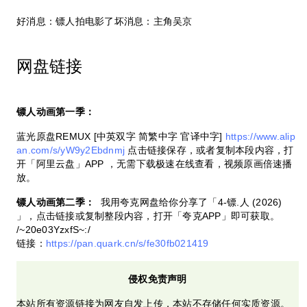
好消息：镖人拍电影了坏消息：主角吴京
网盘链接
镖人动画第一季：
蓝光原盘REMUX [中英双字 简繁中字 官译中字]
https://www.alip
an.com/s/yW9y2Ebdnmj
点击链接保存，或者复制本段内容，打
开「阿里云盘」APP ，无需下载极速在线查看，视频原画倍速播
放。
镖人动画第二季：
我用夸克网盘给你分享了「4-镖.人 (2026)
」，点击链接或复制整段内容，打开「夸克APP」即可获取。
/~20e03YzxfS~:/
链接：
https://pan.quark.cn/s/fe30fb021419
侵权免责声明
本站所有资源链接为网友自发上传，本站不存储任何实质资源。