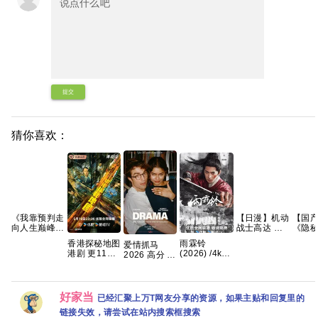
提交
猜你喜欢：
《我靠预判走
【日漫】机动
【国
向人生巅峰》
战士高达 闪
《隐
AI短剧，共
光的哈萨维
(2020
香港探秘地图
雨霖铃
爱情抓马
99集，2026
喀耳刻的魔女
【4K 
港剧 更11集
(2026) /4k超
2026 高分 爱
年热播 夸克
（2026）
【国
4K国粤
清高码画质/
情 【正式
网盘
【含第一部】
【全1
简中字幕/夸
版】 内嵌官
【剧情 / 科
【66
克/百度网盘
中
幻】【内嵌中
【单集1～
好家当
字】【豆瓣：
已经汇聚上万T网友分享的资源，如果主贴和回复里的
8GB】
8.1】夸克
链接失效，请尝试在站内搜索框搜索