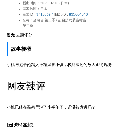
播出时间：
2025-07-03(日本)
国家地区：
日本 丨
豆瓣ID :
37168697
IMDbID :
tt35064040
别称：
当哒当 第二季 / 超自然武装当哒当
第二季
暂无
豆瓣评分
故事梗概
小桃与厄卡伦踏入神秘温泉小镇，极具威胁的敌人即将现身……
网友辣评
小桃已经在温泉里泡了小半年了，还没被煮透吗？
网盘链接