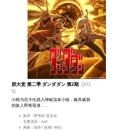
胆大党 第二季 ダンダダン 第2期
(202
5)
小桃与厄卡伦踏入神秘温泉小镇，极具威胁
的敌人即将现身……
执导：
阿韦尔·贡戈拉
主要演员：
null
风格：
动作 / 动画 / 奇幻