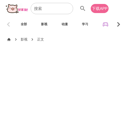
search
下载APP
chevron_left
chevron_right
sports_esports
全部
影视
动漫
学习
音乐
chevron_right
chevron_right
home
影视
正文