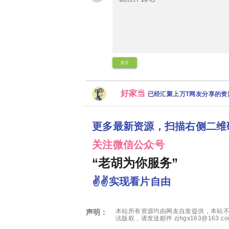
提交
好家当
已经汇聚上万T网友分享的
更多最新资源，扫描右侧二维
关注微信公众号
“老胡为你服务”
✌✌实现看片自由
本站所有资源均由网友自发提供，本站不
声明：
法版权，请发送邮件 zjhgx163@163