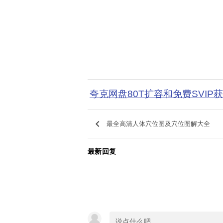
夸克网盘80T扩容和免费SVIP
keyboard_arrow_left
最全高清人体穴位图及穴位图解大全
最新回复