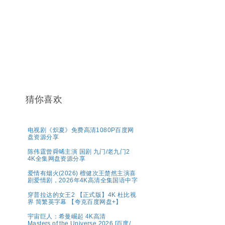
猜你喜欢
电视剧《炽夏》免费高清1080P百度网
盘资源分享
陈伟霆曾舜晞主演 国剧 九门/老九门2
4K全集网盘资源分享
爱情有烟火(2026) 檀健次王楚然主演喜
剧爱情剧，2026年4K高清全集国语中字
穿普拉达的女王2 【正式版】4K 杜比视
界 简繁英字幕 【夸克百度网盘+】
宇宙巨人：希曼崛起 4K高清
Masters.of.the.Universe.2026 [百度/夸