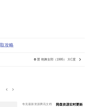
获取攻略
keyboard_arrow_right
⛔️ 🈲 艳舞女郎（1995） 大C度
keyboard_arrow_left
keyboard_arrow_right
夸克最新资源腾讯文档