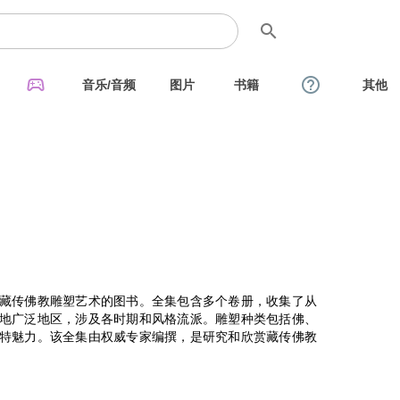
search
sports_esports
help_outline
音乐/音频
图片
书籍
其他
藏传佛教雕塑艺术的图书。全集包含多个卷册，收集了从
地广泛地区，涉及各时期和风格流派。雕塑种类包括佛、
特魅力。该全集由权威专家编撰，是研究和欣赏藏传佛教