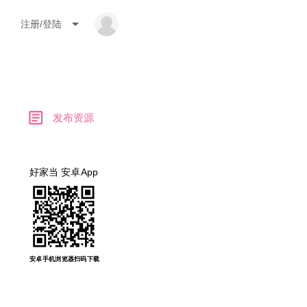
arrow_drop_down
注册/登陆
article
发布资源
好家当 安卓App
安卓手机浏览器扫码下载