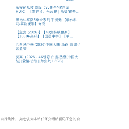
克]
长安的荔枝 剧版【35集全/4K超清
HDR】 【雷佳音、岳云鹏｜悬疑/传奇】
夸克
黑袍纠察队5季全系列 手慢无 【动作科
幻/喜剧犯罪】夸克
【主角 (2026)】【48集持续更新】
【1080P高码】【国语中字】【单
集/0.6G】【大陆：剧情】【主演: 张嘉
益 / 刘浩存 / 秦海璐 】
兵自风中来 (2026)中国大陆·动作| 欧豪 /
蓝盈莹
莫离（2026）4K臻彩 白鹿/丞磊[中国大
陆] [爱情/古装] [单集约1.3GB]
自行删除。 如您认为本站任何介绍帖侵犯了您的合