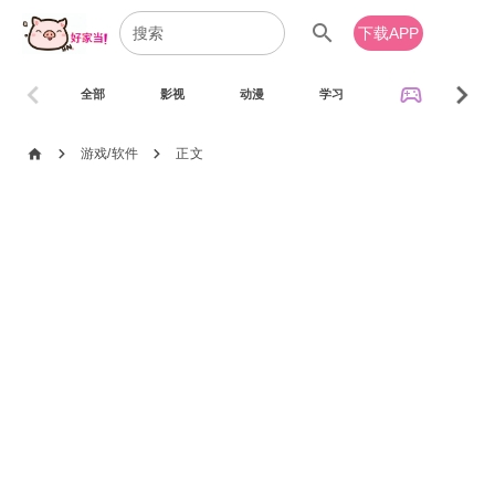
search
下载APP
chevron_left
chevron_right
sports_esports
全部
影视
动漫
学习
音乐
chevron_right
chevron_right
home
游戏/软件
正文