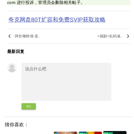
com 进行投诉，管理员会删除相关帖子。
夸克网盘80T扩容和免费SVIP获取攻略
keyboard_arrow_left
keyboard_arrow_right
阿甘聊跨境-亚..
<国剧>乱码迷..
最新回复
提交
猜你喜欢：