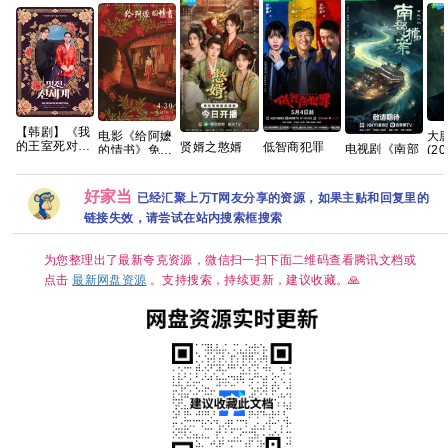
【韩剧】《我
电影《给阿嬷
大
的王室死对
贤婿之憨婿
低智商犯罪
电视剧《南部
的情书》免费
(2
头》林智妍 许
2026 贤婿2
(2026) 4K [中
档案》免费高
高清观看
峰】
南俊 张胜祖
古装喜剧爱情
国大陆] [剧情/
清1080P百度
1080P百度网
60
李世熙 金玟锡
潘毅鸿 朱容君
悬疑] [王骁 田
网盘资源分享
盘资源
Hi
好家当
已经汇聚上万T网友分享的资源，如果主贴和回复里的
蔡书安 金海淑
范梦 徐紫茵
曦薇 王传君
体
2026/喜剧/爱
已更最新 夸克
董宝石]
链接失效，请尝试在站内搜索框搜索
克
情/奇幻/已更
源【
最新 夸克
～0
为您整理出了最新夸克资源，微信扫一扫下面二维码查看腾讯文档或
点击
最新网盘资源
。支持搜索，持续更新，建议收藏。🙏