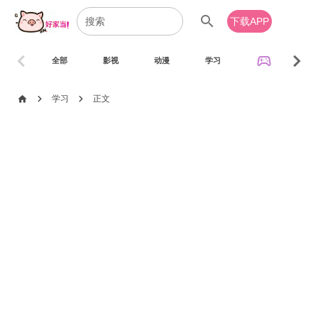
search
下载APP
chevron_left
chevron_right
sports_esports
全部
影视
动漫
学习
音乐
chevron_right
chevron_right
home
学习
正文