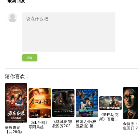
最新回复
提交
猜你喜欢：
《斯巴达克
斯》百度云
飞鸟藏爱/隐
校园之外(校
【BL台剧】
[百度]网盘全
金特务：
欲囚笼2026
园恋曲) 第一
寒阳风起春
盛唐奇案
集资源下载
色回归 2
泰剧 全8集
季 爱情/运动
山境 2026
【共26集/4K
地址观看链
苏志燮 / 
内封中字
【全8集】官
春山境 爱情
超清】悬疑/
接1080p
大勋 【