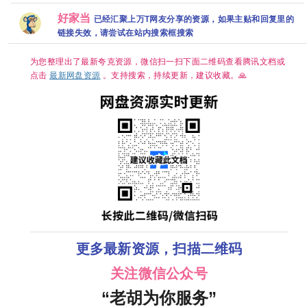
中简繁英
同性 刘竞屿
探案】夸克
百度网盘
熊艺文 国语
好家当
已经汇聚上万T网友分享的资源，如果主贴和回复里的
中字 已更最
新 夸克
链接失效，请尝试在站内搜索框搜索
为您整理出了最新夸克资源，微信扫一扫下面二维码查看腾讯文档或
点击
最新网盘资源
。支持搜索，持续更新，建议收藏。🙏
更多最新资源，扫描二维码
关注微信公众号
“老胡为你服务”