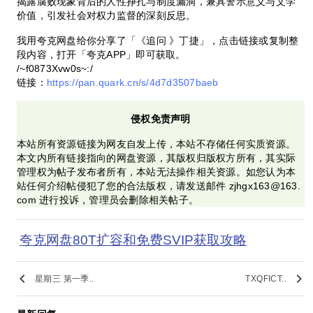
揭露腐败现象背后的人性挣扎与制度漏洞，兼具警示意义与文学
价值，引发社会对权力监督的深刻反思。
我用夸克网盘给你分享了「《追问 》丁捷」，点击链接或复制整
段内容，打开「夸克APP」即可获取。
/~f0873Xvw0s~:/
链接：
https://pan.quark.cn/s/4d7d3507baeb
侵权免责声明
本站所有资源链接为网友自发上传，本站不存储任何实质资源。
本文内所有链接指向的网盘资源，其版权归版权方所有，其实际
管理权为帖子发布者所有，本站无法操作相关资源。如您认为本
站任何介绍帖侵犯了您的合法版权，请发送邮件 zjhgx163@163.
com 进行投诉，管理员会删除相关帖子。
夸克网盘80T扩容和免费SVIP获取攻略
keyboard_arrow_left
keyboard_arrow_right
星期三 第一季..
TXQFICT..