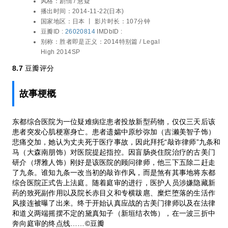
小池荣子 / 大森南朋 / 吉濑美智子 / 刚力彩
风格：
剧情 / 悬疑
医院提起指控。因盲肠炎住院治疗的古美门
芽 / 东出昌大 / 古谷一行 / 雾岛丽香 / 和冉
播出时间：
2014-11-22(日本)
研介（堺雅人饰）刚好是该医院的顾问律
千秋
国家地区：
日本 丨
影片时长：107分钟
师，他三下五除二赶走了九条。谁知九条一
豆瓣ID :
26020814
IMDbID :
改当初的敲诈作风，而是煞有其事地将东都
别称：
胜者即是正义：2014特别篇 / Legal
综合医院正式告上法庭。随着庭审的进行，
High 2014SP
医护人员涉嫌隐藏新药的致死副作用以及院
长赤目义和专横跋扈、糜烂堕落的生活作风
8.7
豆瓣评分
接连被曝了出来。终于开始认真应战的古美
门律师以及在法律和道义两端摇摆不定的黛
故事梗概
真知子（新垣结衣饰），在一波三折中奔向
庭审的终点线……©豆瓣
东都综合医院为一位疑难病症患者投放新型药物，仅仅三天后该
患者突发心肌梗塞身亡。患者遗孀中原纱弥加（吉濑美智子饰）
悲痛交加，她认为丈夫死于医疗事故，因此拜托“敲诈律师”九条和
马（大森南朋饰）对医院提起指控。因盲肠炎住院治疗的古美门
研介（堺雅人饰）刚好是该医院的顾问律师，他三下五除二赶走
了九条。谁知九条一改当初的敲诈作风，而是煞有其事地将东都
综合医院正式告上法庭。随着庭审的进行，医护人员涉嫌隐藏新
药的致死副作用以及院长赤目义和专横跋扈、糜烂堕落的生活作
风接连被曝了出来。终于开始认真应战的古美门律师以及在法律
和道义两端摇摆不定的黛真知子（新垣结衣饰），在一波三折中
奔向庭审的终点线……©豆瓣