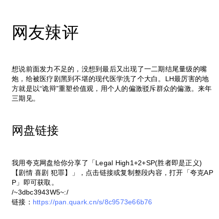
网友辣评
想说前面发力不足的，没想到最后又出现了一二期结尾量级的嘴
炮，给被医疗剧黑到不堪的现代医学洗了个大白。LH最厉害的地
方就是以“诡辩”重塑价值观，用个人的偏激驳斥群众的偏激。来年
三期见。
网盘链接
我用夸克网盘给你分享了「Legal High1+2+SP(胜者即是正义)
【剧情 喜剧 犯罪】」，点击链接或复制整段内容，打开「夸克AP
P」即可获取。
/~3dbc3943W5~:/
链接：
https://pan.quark.cn/s/8c9573e66b76