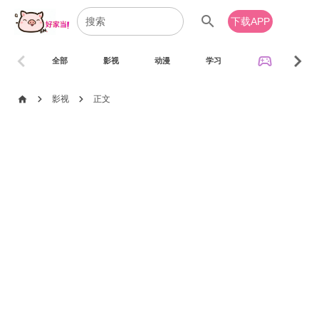
search
下载APP
chevron_left
chevron_right
sports_esports
全部
影视
动漫
学习
音乐
chevron_right
chevron_right
home
影视
正文