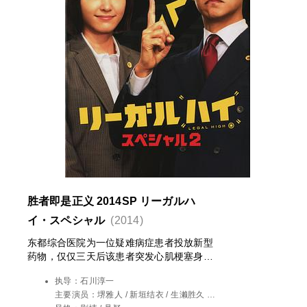
胜者即是正义 2014SP リーガルハ
イ・スペシャル
(2014)
东都综合医院为一位疑难病症患者投放新型
药物，仅仅三天后该患者突发心肌梗塞身
亡。患者遗孀中原纱弥加（吉濑美智子饰）
执导：
石川淳一
悲痛交加，她认为丈夫死于医疗事故，因此
主要演员：
堺雅人 / 新垣结衣 / 生濑胜久 /
拜托“敲诈律师”九条和马（大森南朋饰）对