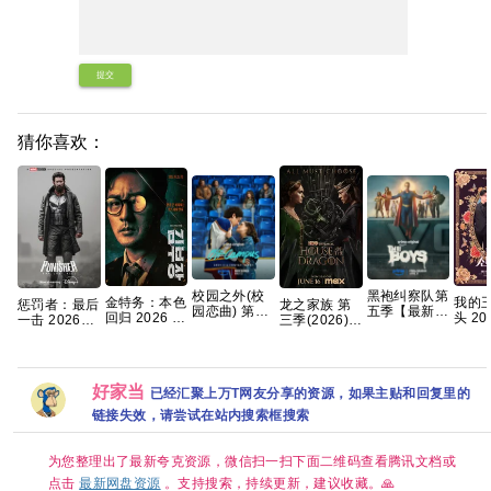
提交
猜你喜欢：
校园之外(校
黑袍纠察队第
我的
金特务：本色
惩罚者：最后
龙之家族 第
园恋曲) 第一
五季【最新热
头 2026
回归 2026 苏
一击 2026
三季(2026)
季 爱情/运动
播【附赠 黑
播】
志燮 / 崔大勋
4K 杜比DV版
[更01集]
【全8集】官
袍纠察队5季
爱情】
【夸克百度网
官中
[4K.DV.HDR]
中简繁英
全系列】 夸
智妍 
盘+】
[高码率][内封
克
俊】
简繁英][附1-2
好家当
已经汇聚上万T网友分享的资源，如果主贴和回复里的
字】
季][8GB集]
链接失效，请尝试在站内搜索框搜索
为您整理出了最新夸克资源，微信扫一扫下面二维码查看腾讯文档或
点击
最新网盘资源
。支持搜索，持续更新，建议收藏。🙏