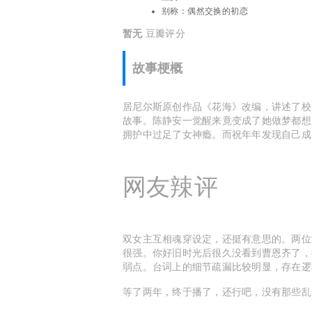
别称：
偶然交换的初恋
暂无
豆瓣评分
故事梗概
居尼尔斯原创作品《花海》改编，讲述了校
故事。陈静安一觉醒来竟变成了她做梦都想
拥护中过足了女神瘾。而祝年年发现自己成
网友辣评
双女主互相魂穿设定，还挺有意思的。两位
很强。你好旧时光后很久没看到曹恩齐了，
弱点。台词上的细节疏漏比较明显，存在逻
等了两年，终于播了，还行吧，没有那些乱