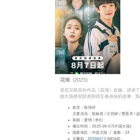
花海
(2025)
居尼尔斯原创作品《花海》改编，讲述
姐大陈静安阴差阳错互换身份的故事。
梦都想成为的“公主”，终于摆脱了哥哥
执导：
陈伟祥
过足了女神瘾。而祝年年发现自己成了暗
主要演员：
陈姝君 / 王玥婷 / 曹恩齐 / 赵
已久的男神朝夕相处。
琳 / 陈凯 / 李宗霖
风格：
爱情 / 奇幻
播出时间：
2025-08-07(中国大陆)
国家地区：
中国大陆 丨
集数：24
豆瓣ID :
35558073
IMDbID :