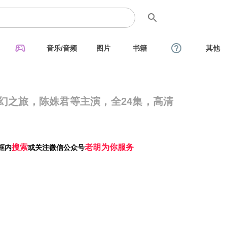
search
sports_esports
help_outline
音乐/音频
图片
书籍
其他
奇幻之旅，陈姝君等主演，全24集，高清
搜索
老胡为你服务
框内
或关注微信公众号