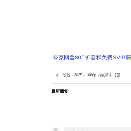
夸克网盘80T扩容和免费SVIP
keyboard_arrow_left
战酋（2025）1080p 内嵌简中【更
最新回复