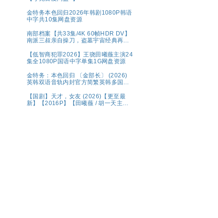
金特务本色回归2026年韩剧1080P韩语
中字共10集网盘资源
南部档案【共33集/4K 60帧HDR DV】
南派三叔亲自操刀，盗墓宇宙经典再现
💫水鬼望乡，离奇命案；绝命死局，冒
险启航🌊南洋谜局，诡影交错！连环猎
【低智商犯罪2026】王骁田曦薇主演24
杀，高能对决💥奇幻/冒险【张新成、丁
集全1080P国语中字单集1G网盘资源
禹兮｜ 夸克【精选】
金特务：本色回归 〔金部长〕 (2026)
英韩双语音轨内封官方简繁英韩多国字
幕.1080p.NF.WEB-DL.M【单集2～
3GB】
【国剧】天才，女友 (2026)【更至最
新】【2016P】【田曦薇 / 胡一天主
演】