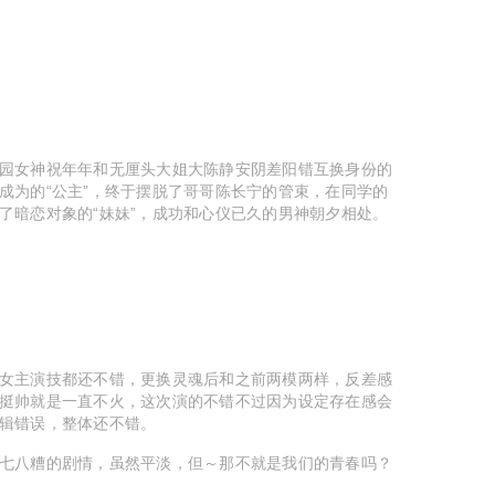
园女神祝年年和无厘头大姐大陈静安阴差阳错互换身份的
成为的“公主”，终于摆脱了哥哥陈长宁的管束，在同学的
了暗恋对象的“妹妹”，成功和心仪已久的男神朝夕相处。
女主演技都还不错，更换灵魂后和之前两模两样，反差感
挺帅就是一直不火，这次演的不错不过因为设定存在感会
辑错误，整体还不错。
七八糟的剧情，虽然平淡，但～那不就是我们的青春吗？