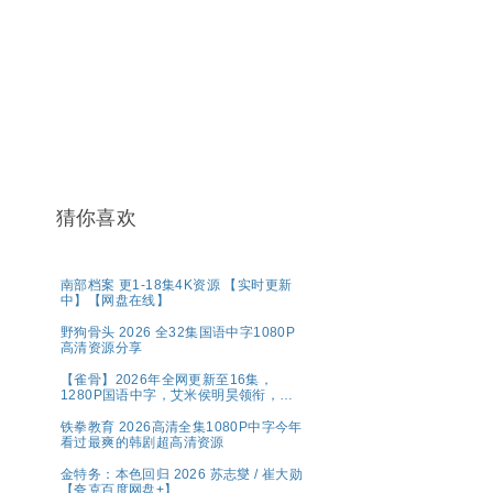
猜你喜欢
南部档案 更1-18集4K资源 【实时更新
中】【网盘在线】
野狗骨头 2026 全32集国语中字1080P
高清资源分享
【雀骨】2026年全网更新至16集，
1280P国语中字，艾米侯明昊领衔，单
集300MB超清网盘资源分享
铁拳教育 2026高清全集1080P中字今年
看过最爽的韩剧超高清资源
金特务：本色回归 2026 苏志燮 / 崔大勋
【夸克百度网盘+】