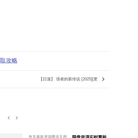
获取攻略
keyboard_arrow_right
【日漫】 强者的新传说 [2025][更
keyboard_arrow_left
keyboard_arrow_right
夸克最新资源腾讯文档