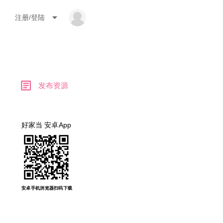
arrow_drop_down
注册/登陆
article
发布资源
好家当 安卓App
安卓手机浏览器扫码下载