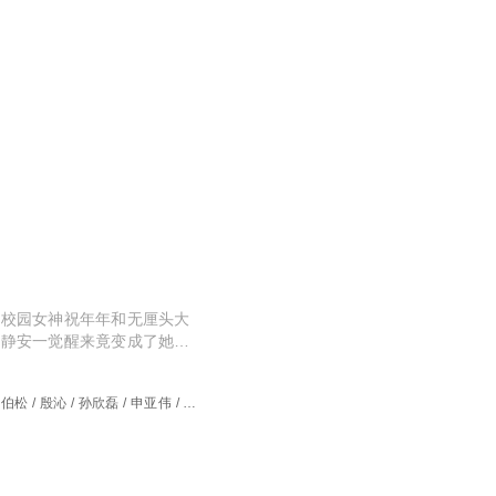
了校园女神祝年年和无厘头大
陈静安一觉醒来竟变成了她做
陈长宁的管束，在同学的拥护中
恋对象的“妹妹”，成功和心仪
伯松 / 殷沁 / 孙欣磊 / 申亚伟 / 孔