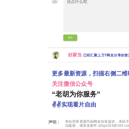
提交
好家当
已经汇聚上万T网友分享的
更多最新资源，扫描右侧二维
关注微信公众号
“老胡为你服务”
✌✌实现看片自由
本站所有资源均由网友自发提供，本站不
声明：
法版权，请发送邮件 zjhgx163@163