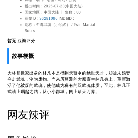
郡城，闯上诸天万界。
播出时间：
2025-07-23(中国大陆)
国家地区：
中国大陆 丨
集数：80
豆瓣ID :
36281086
IMDbID :
别称：
至尊武魂（小说名） / Twin Martial
Souls
暂无
豆瓣评分
故事梗概
大林郡世家出身的林凡本是得到天骄令的绝世天才，却被未婚妻
夺走武魂，沦为废物。当来历莫测的大魔寄生林凡身上，重新激
活了他被废的武魂，使他成为稀有的双武魂体质，至此，林凡正
式踏上崛起之路，从小小郡城，闯上诸天万界。
网友辣评