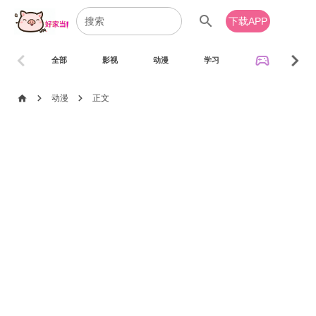
search
下载APP
chevron_left
chevron_right
sports_esports
全部
影视
动漫
学习
音乐
chevron_right
chevron_right
home
动漫
正文