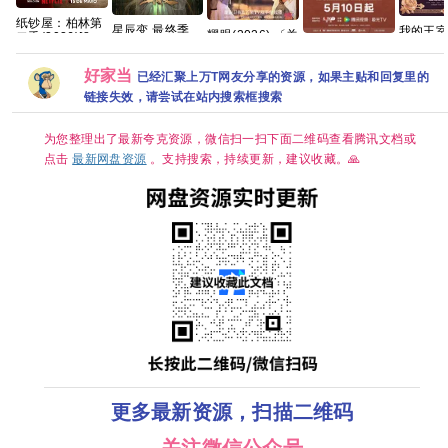
纸钞屋：柏林第
星辰变 最终季
我的王
耀眼(2026) 〔关
二季(2026)[8集
开播【更03集】
2026 【首播】
主角(2026)
晓
全][1080P.中字]
【4K国字】
【穿越
【4K】【国语中
彤〕/4k+1080P
[43.1GB]
【林智妍 
好家当
字】【夸克/百
超清画质|简中字
已经汇聚上万T网友分享的资源，如果主贴和回复里的
俊】【
度】
幕/夸克/百度网
链接失效，请尝试在站内搜索框搜索
字】
盘资源【单集
0.8～3GB】
为您整理出了最新夸克资源，微信扫一扫下面二维码查看腾讯文档或
点击
最新网盘资源
。支持搜索，持续更新，建议收藏。🙏
更多最新资源，扫描二维码