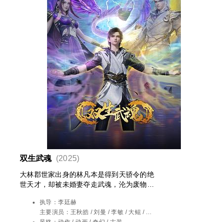
双生武魂
(2025)
大林郡世家出身的林凡本是得到天骄令的绝
世天才，却被未婚妻夺走武魂，沦为废物。
当来历莫测的大魔寄生林凡身上，重新激活
执导：
李廷赫
了他被废的武魂，使他成为稀有的双武魂体
主要演员：
王秋皓 / 刘曼 / 李敏 / 大鲲 / 楚
质，至此，林凡正式踏上崛起之路，从小小
越 / 乔苏 / 余昌宇
风格：
动作 / 动画 / 奇幻 / 古装