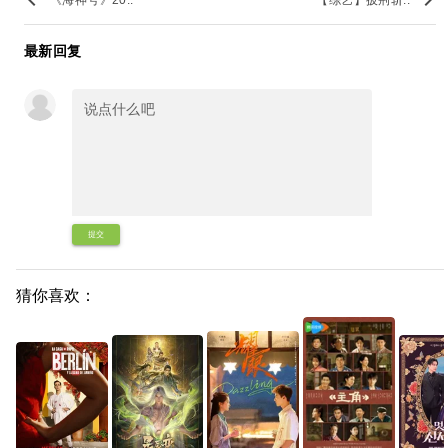
keyboard_arrow_left
keyboard_arrow_right
《海神号》20..
【综艺】披荆斩..
最新回复
提交
猜你喜欢：