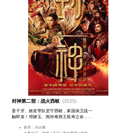
封神第二部：战火西岐
(2025)
姜子牙、姬发带队坚守西岐，家园保卫战一
触即发！邓婵玉、闻仲奉商王殷寿之命，率
魔家四将等殷商大军征伐西岐，西岐一方得
执导：
乌尔善
殷郊、雷震子、杨戬、哪吒等相助，更聚全