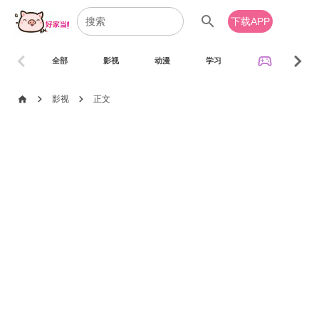
search
下载APP
chevron_left
chevron_right
sports_esports
全部
影视
动漫
学习
音乐
chevron_right
chevron_right
home
影视
正文