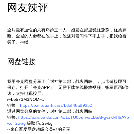
网友辣评
全片最有血性的只有邓婵玉一人，姬发在那里犹犹豫豫，优柔寡
断。全城的人命都在他手上，他还对着闻仲下不去手，把我给看
笑了。神经
网盘链接
我用夸克网盘分享了「封神第二部：战火西岐」，点击链接即可
保存。打开「夸克APP」，无需下载在线播放视频，畅享原画5倍
速，支持电视投屏。
/~be573M3NOM~:/
链接：
https://pan.quark.cn/s/bdaf48a993b2
通过网盘分享的文件：封神第二部：战火西岐
链接:
https://pan.baidu.com/s/1xTU05qrwxEBaAFgvzkNH6A?p
wd=2wbg
提取码: 2wbg
--来自百度网盘超级会员v7的分享