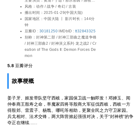
主要演员：
黄渤 / 于适 / 那尔那茜 / 陈牧驰 /
民之力守卫家园。兵戈相对、法术交锋，两
费翔 / 娜然 / 吴兴国 / 韩鹏翼 / 此沙 / 武亚凡
风格：
动作 / 战争 / 奇幻 / 古装
大阵营掀起强强对决，关于“封神榜”的争夺
/ 夏雨 / 袁泉 / 冯绍峰 / 钱波 / 马文忠 / 巴雅
播出时间：
2025-01-29(中国大陆)
正在继续......
尔图 / 僧格仁钦 / 艾力库 / 张艺泷 / 那音太 /
国家地区：
中国大陆 丨
影片时长：144分
刘潮 / 吴汉坤 / 百力嘎 / 刘乐 / 陈坤 / 春晓 /
钟
其勒木格 / 张雪菡 / 图门巴雅尔 / 李泽宇 /
豆瓣ID :
30181250
IMDbID :
tt32843325
杨大鹏
别称：
封神第二部 / 封神三部曲之魔道争锋
/ 封神三部曲2 / 封神演义系列·龙之战2 / Cr
eation of The Gods Ⅱ: Demon Forces De
mon
5.8
豆瓣评分
故事梗概
姜子牙、姬发带队坚守西岐，家园保卫战一触即发！邓婵玉、闻
仲奉商王殷寿之命，率魔家四将等殷商大军征伐西岐，西岐一方
得殷郊、雷震子、杨戬、哪吒等相助，更聚全民之力守卫家园。
兵戈相对、法术交锋，两大阵营掀起强强对决，关于“封神榜”的争
夺正在继续......