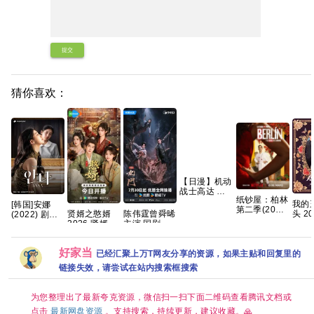
提交
猜你喜欢：
【日漫】机动
战士高达 闪
纸钞屋：柏林
光的哈萨维
我的
[韩国]安娜
第二季(2026)
喀耳刻的魔女
头 202
贤婿之憨婿
陈伟霆曾舜晞
(2022) 剧情
[8集全]
（2026）
播】
2026 贤婿2
主演 国剧 九
裴秀智 / 郑恩
[1080P.中字]
【含第一部】
爱情
古装喜剧爱情
门/老九门2
彩 / 金俊翰 /
[43.1GB]
【剧情 / 科
智妍 
潘毅鸿 朱容
4K全集网盘
朴艺荣 又名:
幻】【内嵌中
好家当
俊】
君 范梦 徐紫
资源分享
第二个安娜 /
已经汇聚上万T网友分享的资源，如果主贴和回复里的
字】【豆瓣：
字】
茵 已更最新
두 번째 안나 /
链接失效，请尝试在站内搜索框搜索
8.1】夸克
夸克
Anna 夸克
为您整理出了最新夸克资源，微信扫一扫下面二维码查看腾讯文档或
点击
最新网盘资源
。支持搜索，持续更新，建议收藏。🙏