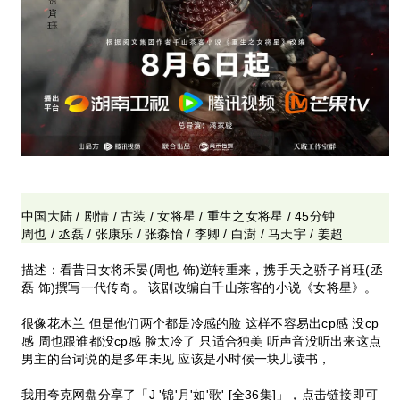
中国大陆 / 剧情 / 古装 / 女将星 / 重生之女将星 / 45分钟
周也 / 丞磊 / 张康乐 / 张淼怡 / 李卿 / 白澍 / 马天宇 / 姜超
描述：看昔日女将禾晏(周也 饰)逆转重来，携手天之骄子肖珏(丞
磊 饰)撰写一代传奇。 该剧改编自千山茶客的小说《女将星》。
很像花木兰 但是他们两个都是冷感的脸 这样不容易出cp感 没cp
感 周也跟谁都没cp感 脸太冷了 只适合独美 听声音没听出来这点
男主的台词说的是多年未见 应该是小时候一块儿读书，
我用夸克网盘分享了「J '锦'月'如'歌' [全36集]」，点击链接即可