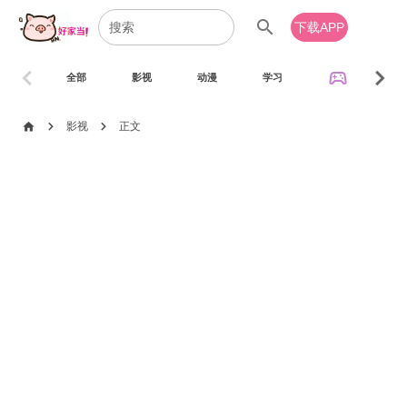
search
下载APP
chevron_left
chevron_right
sports_esports
全部
影视
动漫
学习
音乐
chevron_right
chevron_right
home
影视
正文