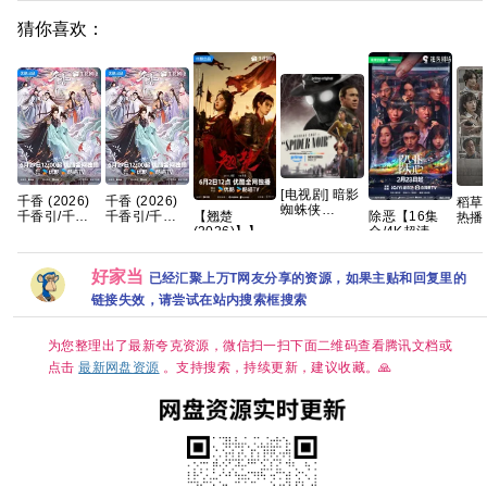
猜你喜欢：
[电视剧] 暗影
千香 (2026)
千香 (2026)
稻草人 
蜘蛛侠
【翘楚
除恶【16集
千香引/千香
千香引/千香
热播 内嵌
(2026)
(2026)】】
全/4K超清臻
百媚 4K HQ
百媚 4K HQ
字 
1080P 英语
【24集持续更
彩】手慢无
HDR 60FPS
HDR 60FPS
度网
中字 (全8集)
新】【1080P
迷雾剧场，开
简中字幕 单
简中字幕 单
[23.5G]
好家当
高码】【国语
年人性犯罪大
集1～5GB】
集1～5GB】
已经汇聚上万T网友分享的资源，如果主贴和回复里的
中字】【单
剧 夸克
夸克百度网盘
夸克百度网盘
链接失效，请尝试在站内搜索框搜索
集/0.9G】
资源
资源
【大陆：剧情
】【主演: 陈
为您整理出了最新夸克资源，微信扫一扫下面二维码查看腾讯文档或
都灵 / 周翊
点击
最新网盘资源
。支持搜索，持续更新，建议收藏。🙏
然】