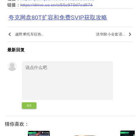
链接：
https://drive.uc.cn/s/55c970d7ed674
夸克网盘80T扩容和免费SVIP获取攻略
keyboard_arrow_left
keyboard_arrow_right
越野摩托车狂热..
清华附小全套语..
最新回复
提交
猜你喜欢：