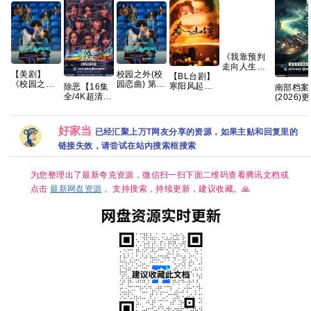
《我靠预判
走向人生巅
【美剧】
校园之外(校
【BL台剧】
峰》AI短
《校园之外
园恋曲) 第一
寒阳风起春
剧，共99
除恶【16集
南部档案
第一季
季 爱情/运动
山境 2026
集，2026年
全/4K超清臻
(2026)
(2026) 又名:
【全8集】官
春山境 爱情
热播 夸克网
彩】手慢无
中[4K.国
校园恋曲 /
中简繁英
同性 刘竞屿
盘
迷雾剧场，
中字][2G
校外》【中
熊艺文 国语
开年人性犯
集] 张新成
好家当
已经汇聚上万T网友分享的资源，如果主贴和回复里的
英字幕】
中字 已更最
罪大剧 夸克
丁禹兮/
【夸克】
新 夸克
瑶/富大龙
链接失效，请尝试在站内搜索框搜索
令姿
为您整理出了最新夸克资源，微信扫一扫下面二维码查看腾讯文档或
点击
最新网盘资源
。支持搜索，持续更新，建议收藏。🙏