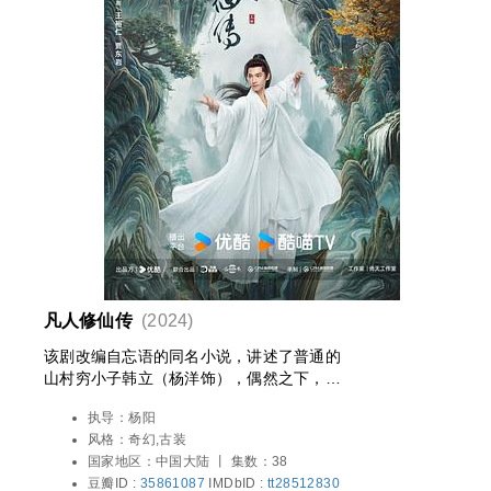
凡人修仙传
(2024)
该剧改编自忘语的同名小说，讲述了普通的
山村穷小子韩立（杨洋饰），偶然之下，跨
入到一个江湖小门派，虽然资质平庸，但依
执导：
杨阳
靠自身努力和合理算计最后修炼成仙的故
风格：
奇幻,古装
事。
国家地区：
中国大陆 丨
集数：38
豆瓣ID :
35861087
IMDbID :
tt28512830