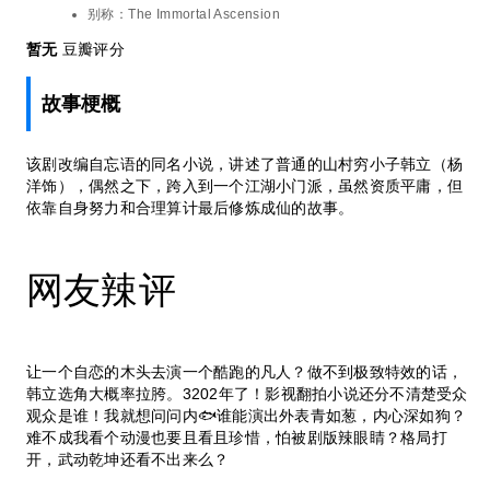
别称：
The Immortal Ascension
暂无
豆瓣评分
故事梗概
该剧改编自忘语的同名小说，讲述了普通的山村穷小子韩立（杨
洋饰），偶然之下，跨入到一个江湖小门派，虽然资质平庸，但
依靠自身努力和合理算计最后修炼成仙的故事。
网友辣评
让一个自恋的木头去演一个酷跑的凡人？做不到极致特效的话，
韩立选角大概率拉胯。3202年了！影视翻拍小说还分不清楚受众
观众是谁！我就想问问内🐟谁能演出外表青如葱，内心深如狗？
难不成我看个动漫也要且看且珍惜，怕被剧版辣眼睛？格局打
开，武动乾坤还看不出来么？