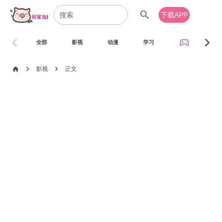
search
下载APP
chevron_left
chevron_right
sports_esports
全部
影视
动漫
学习
音乐
chevron_right
chevron_right
home
影视
正文