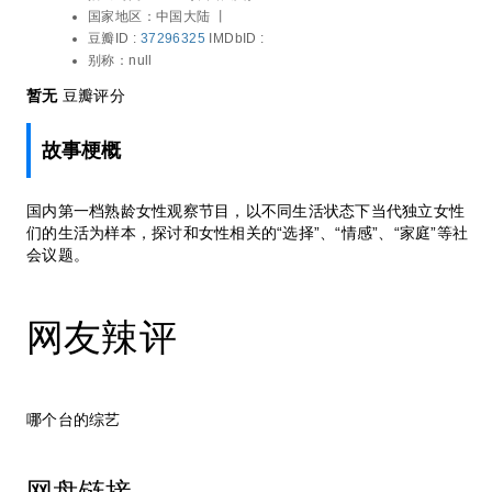
国家地区：
中国大陆 丨
豆瓣ID :
37296325
IMDbID :
别称：
null
暂无
豆瓣评分
故事梗概
国内第一档熟龄女性观察节目，以不同生活状态下当代独立女性
们的生活为样本，探讨和女性相关的“选择”、“情感”、“家庭”等社
会议题。
网友辣评
哪个台的综艺
网盘链接