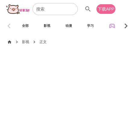
search
下载APP
chevron_left
chevron_right
sports_esports
全部
影视
动漫
学习
音乐
chevron_right
chevron_right
home
影视
正文