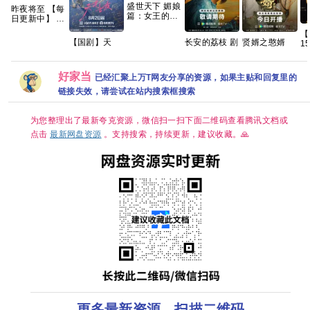
盛世天下 媚娘
昨夜将至 【每
篇：女王的游
日更新中】 百
戏 免安装中文
度 夸克 网盘
【
版20.2GB
资源
【国剧】天
长安的荔枝 剧
贤婿之憨婿
1
才，女友
版【35集
2026 贤婿2
(
(2026)【更至
全/4K超清
古装喜剧爱情
名
最新】
HDR】 【雷
潘毅鸿 朱容君
瑞
好家当
已经汇聚上万T网友分享的资源，如果主贴和回复里的
【2016P】
佳音、岳云鹏
范梦 徐紫茵
集
【田曦薇 / 胡
｜悬疑/传奇】
已更最新 夸克
链接失效，请尝试在站内搜索框搜索
【
一天主演】
夸克
【
（
为您整理出了最新夸克资源，微信扫一扫下面二维码查看腾讯文档或
【
分
点击
最新网盘资源
。支持搜索，持续更新，建议收藏。🙏
历
国
倪
更多最新资源，扫描二维码