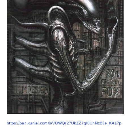
https://pan.xunlei.com/s/VOWQr27UkZZ7gI8UnNzBJe_KA1?p