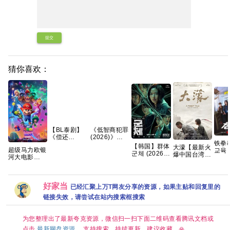
提交
猜你喜欢：
【BL泰剧】
《低智商犯罪
《偿还
(2026)》
铁拳
PAYBACK
【4K】【国
【韩国】群体
大濛【最新火
超级马力欧银
교육 (
(2026)》
语中字】【夸
군체 (2026)
爆中国台湾片
河大电影
[4K-
【1080P】
克/百度】
动作 / 科幻 /
🈲手慢无】
【4K超清
封多
【泰语中字】
悬疑 / 惊悚 又
该片荣获第
DV.HDR｜国
[全1
【共10集】
名: 尸杀禁区
62届金🐴奖✨
英双语】
集5～
(港) / 尸速禁
最佳影片、最
好家当
2026最大黑
已经汇聚上万T网友分享的资源，如果主贴和回复里的
区(台) 夸克
佳原著剧本
马！全球票房
影片讲述了因
链接失效，请尝试在站内搜索框搜索
等5项大奖🏆
第一🏆 夸克
不明感染事件
夸克
而被封锁的建
筑内，孤立无
为您整理出了最新夸克资源，微信扫一扫下面二维码查看腾讯文档或
援的幸存者们
点击
最新网盘资源
。支持搜索，持续更新，建议收藏。🙏