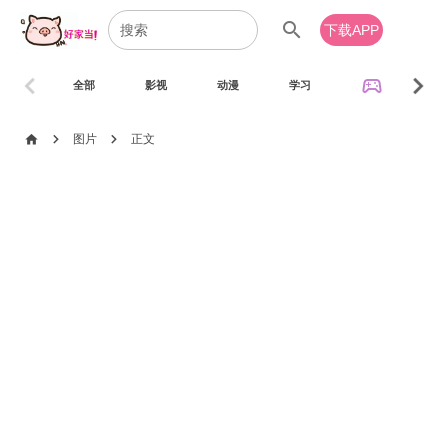
search
下载APP
chevron_left
chevron_right
sports_esports
全部
影视
动漫
学习
音乐
chevron_right
chevron_right
home
图片
正文