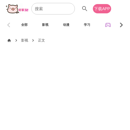
search
下载APP
chevron_left
chevron_right
sports_esports
全部
影视
动漫
学习
音乐
chevron_right
chevron_right
home
影视
正文