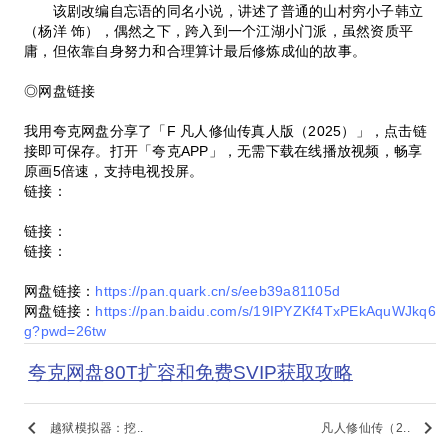
该剧改编自忘语的同名小说，讲述了普通的山村穷小子韩立
（杨洋 饰），偶然之下，跨入到一个江湖小门派，虽然资质平
庸，但依靠自身努力和合理算计最后修炼成仙的故事。
◎网盘链接
我用夸克网盘分享了「F 凡人修仙传真人版（2025）」，点击链
接即可保存。打开「夸克APP」，无需下载在线播放视频，畅享
原画5倍速，支持电视投屏。
链接：
链接：
链接：
网盘链接：
https://pan.quark.cn/s/eeb39a81105d
网盘链接：
https://pan.baidu.com/s/19IPYZKf4TxPEkAquWJkq6
g?pwd=26tw
夸克网盘80T扩容和免费SVIP获取攻略
keyboard_arrow_left
keyboard_arrow_right
越狱模拟器：挖..
凡人修仙传（2..