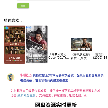
提交
猜你喜欢：
《寻梦环游记
《家业‎》
《斯巴达克斯》
Coco (2017)》
(2026)【
百度云[百度]网
【1080p+4K】
【国语中
盘全集资源下载
【中英字幕】
【夸克/百
地址观看链接
雨霖铃 更1-12
主角 (2026) 4K
【14.8G】
1080p
集资源
臻彩- [剧情]张
4K+1080
嘉益/刘浩存/秦
好家当
已经汇聚上万T网友分享的资源，如果主贴和回复里的
海璐 国语中字
链接失效，请尝试在站内搜索框搜索
[单集约1GB]
为您整理出了最新夸克资源，微信扫一扫下面二维码查看腾讯文档或
点击
最新网盘资源
。支持搜索，持续更新，建议收藏。🙏