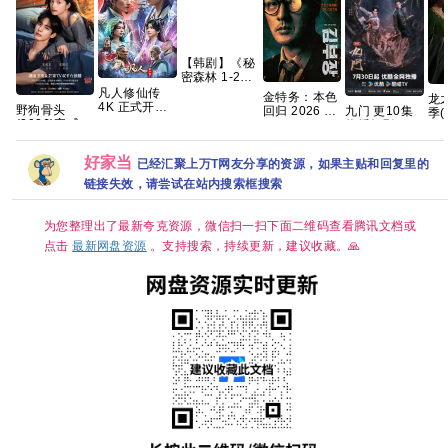
【韩剧】《秘
密森林 1-2
季》
凡人修仙传
金特务：本色
龙
【1080p】
4K 正式开播
野狗骨头
九门 更10集
回归 2026 苏
季(
【韩语中字】
【更177-178
(2026)宋威龙
热播好剧 4K
志燮 / 崔大勋
01
【63.6G】
集】慕兰之战
张婧仪 梁靖康
高码【夸克百
【夸克百度网
[4K
附以往的
何瑞贤 练练
度网盘+】
盘+】
[高
好家当
已经汇聚上万T网友分享的资源，如果主贴和回复里的
何明翰 周铁
简繁
2026/剧情/爱
季]
链接失效，请尝试在站内搜索框搜索
情/4K资源更
新中
为您整理出了最新夸克资源，微信扫一扫下面二维码查看腾讯文档或
点击
最新网盘资源
。支持搜索，持续更新，建议收藏。🙏