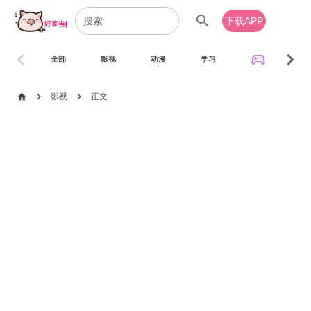
search
下载APP
chevron_left
chevron_right
sports_esports
全部
影视
动漫
学习
音乐
chevron_right
chevron_right
home
影视
正文