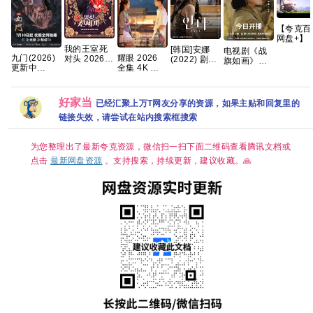
【夸克百
网盘+】
黄人与大
我的王室死
[韩国]安娜
电视剧《战
兽
九门(2026)
耀眼 2026
对头 2026
(2022) 剧情
旗如画》百
2026》
更新中
全集 4K 关
【更1-8集】
裴秀智 / 郑
度云网盘
偷奶爸1-
[4K+1080P.
晓彤 / 李昀
【穿越、爱
恩彩 / 金俊
1080P高清
+两部番
国语中字网
锐
情】 【林智
翰 / 朴艺荣
免费资源下
传系列原
盘资源][1GB
妍 / 许南
又名: 第二个
载
好家当
已经汇聚上万T网友分享的资源，如果主贴和回复里的
REMUX
集]
俊】【韩剧
安娜 / 두 번
中字】
链接失效，请尝试在站内搜索框搜索
째 안나 /
Anna 夸克
为您整理出了最新夸克资源，微信扫一扫下面二维码查看腾讯文档或
点击
最新网盘资源
。支持搜索，持续更新，建议收藏。🙏