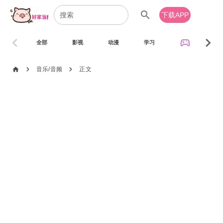
search
下载APP
chevron_left
chevron_right
sports_esports
全部
影视
动漫
学习
音乐
chevron_right
chevron_right
home
音乐/音频
正文