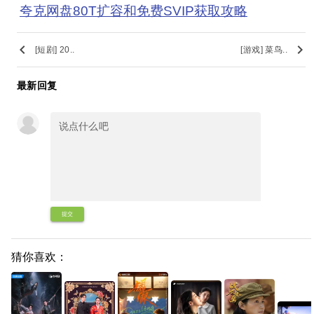
夸克网盘80T扩容和免费SVIP获取攻略
keyboard_arrow_left
keyboard_arrow_right
[短剧] 20..
[游戏] 菜鸟..
最新回复
提交
猜你喜欢：