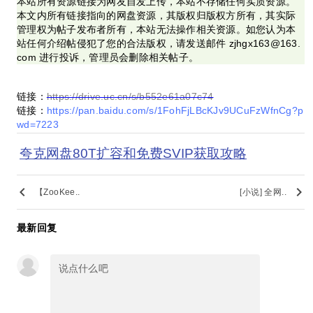
本站所有资源链接为网友自发上传，本站不存储任何实质资源。
本文内所有链接指向的网盘资源，其版权归版权方所有，其实际
管理权为帖子发布者所有，本站无法操作相关资源。如您认为本
站任何介绍帖侵犯了您的合法版权，请发送邮件 zjhgx163@163.
com 进行投诉，管理员会删除相关帖子。
链接：
https://drive.uc.cn/s/b552e61a07c74
链接：
https://pan.baidu.com/s/1FohFjLBcKJv9UCuFzWfnCg?p
wd=7223
夸克网盘80T扩容和免费SVIP获取攻略
keyboard_arrow_left
keyboard_arrow_right
【ZooKee..
[小说] 全网..
最新回复