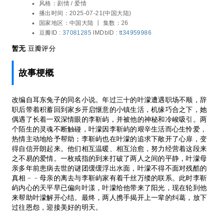
风格：
剧情 / 爱情
秘和冷峻吸引。两个陌生的灵魂不断触碰，
播出时间：
2025-07-21(中国大陆)
叶濛因李靳屿的艰辛生活而心生怜爱，热情
国家地区：
中国大陆 丨
集数：26
主动地给予帮助；李靳屿也在叶濛的追求下
豆瓣ID :
37081285
IMDbID :
tt34959986
敞开了心扉，变得自信开朗起来。他们相互
温暖、相互治愈，努力经营着这段来之不易
暂无
豆瓣评分
的爱情。一枚戒指的到来打破了两人之间的
平静，叶濛母亲多年前患病去世的谜团缓缓
故事梗概
浮出水面，叶濛不得不面对残酷的真相﹣﹣
母亲的离去与李靳屿家有着千丝万缕的联
系。此时李靳屿内心的天平早已偏向叶漾，
改编自耳东兔子的同名小说。年过三十的叶濛遭遇职场不顺，辞
叶濛给他带来了阳光，现在轮到他来帮助叶
职后带着积蓄回到家乡开启惬意的小镇生活，机缘巧合之下，她
濛解开心结。最终，两人携手揭开上一辈的
偶遇了长着一双深情眼的李靳屿，并被他的神秘和冷峻吸引。两
纠葛，放下过往恩怨，迎接美好的明天。
个陌生的灵魂不断触碰，叶濛因李靳屿的艰辛生活而心生怜爱，
热情主动地给予帮助；李靳屿也在叶濛的追求下敞开了心扉，变
得自信开朗起来。他们相互温暖、相互治愈，努力经营着这段来
之不易的爱情。一枚戒指的到来打破了两人之间的平静，叶濛母
亲多年前患病去世的谜团缓缓浮出水面，叶濛不得不面对残酷的
真相﹣﹣母亲的离去与李靳屿家有着千丝万缕的联系。此时李靳
屿内心的天平早已偏向叶漾，叶濛给他带来了阳光，现在轮到他
来帮助叶濛解开心结。最终，两人携手揭开上一辈的纠葛，放下
过往恩怨，迎接美好的明天。