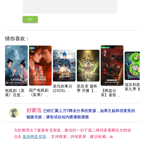
提交
猜你喜欢：
瑞克和莫
星辰变 最终
菜鸟炊事兵
第九季 更
国产电视剧
电视剧《莫
【网盘分
季 开播【更
(2026)
集 官中
《莫离》高
离》百度网
享】雀骨
04集】【4K
[WEB-
清免费在线
盘1080P高
(2026)全28
国字】网盘
DL.1080p]
观看百度网
清免费资源
集国语中字
资源
[内封简繁英]
盘资源分享
分享
1080P高码
[喜剧/奇幻]
好家当
已经汇聚上万T网友分享的资源，如果主贴和回复里的
艾米侯明昊
[1.6GB/集]
古装爱情
链接失效，请尝试在站内搜索框搜索
为您整理出了最新夸克资源，微信扫一扫下面二维码查看腾讯文档或
点击
最新网盘资源
。支持搜索，持续更新，建议收藏。🙏