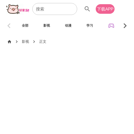
search
下载APP
chevron_left
chevron_right
sports_esports
全部
影视
动漫
学习
音乐
chevron_right
chevron_right
home
影视
正文