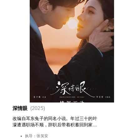
深情眼
(2025)
改编自耳东兔子的同名小说。年过三十的叶
濛遭遇职场不顺，辞职后带着积蓄回到家乡
开启惬意的小镇生活，机缘巧合之下，她偶
执导：
张笑安
遇了长着一双深情眼的李靳屿，并被他的神