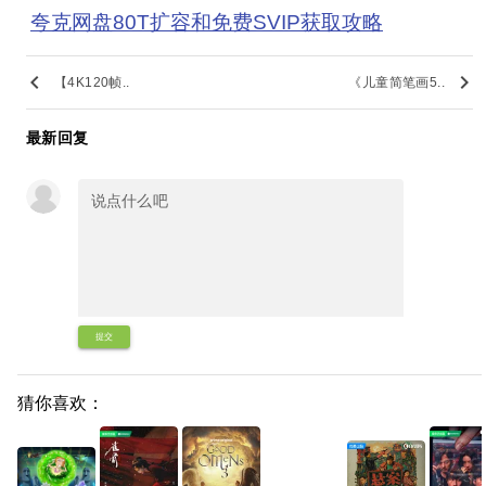
夸克网盘80T扩容和免费SVIP获取攻略
keyboard_arrow_left
keyboard_arrow_right
【4K120帧..
《儿童简笔画5..
最新回复
提交
猜你喜欢：