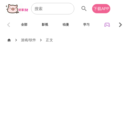
search
下载APP
chevron_left
chevron_right
sports_esports
全部
影视
动漫
学习
音乐
chevron_right
chevron_right
home
游戏/软件
正文