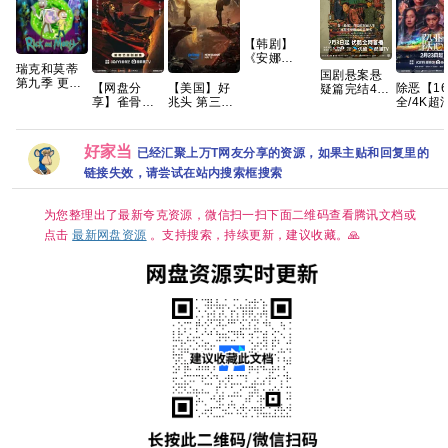
【韩剧】
《安娜
瑞克和莫蒂
(2022)》
国剧悬案悬
第九季 更1
【1080P】
除恶【1
【网盘分
【美国】好
疑篇完结4K
集 官中简繁
【韩语中
全/4K超
享】雀骨
兆头 第三季
高清 国剧
字】【6集
彩】手慢
(2026)全28
(2026) 剧情
《悬案》全
全】
迷雾剧场
集国语中字
/ 喜剧 / 奇幻
集上线 王传
开年人性
1080P高码
又名: 好兆头
君江奇霖杨
好家当
已经汇聚上万T网友分享的资源，如果主贴和回复里的
罪大剧 
艾米侯明昊
最终季 夸克
烁主演
古装爱情
链接失效，请尝试在站内搜索框搜索
为您整理出了最新夸克资源，微信扫一扫下面二维码查看腾讯文档或
点击
最新网盘资源
。支持搜索，持续更新，建议收藏。🙏