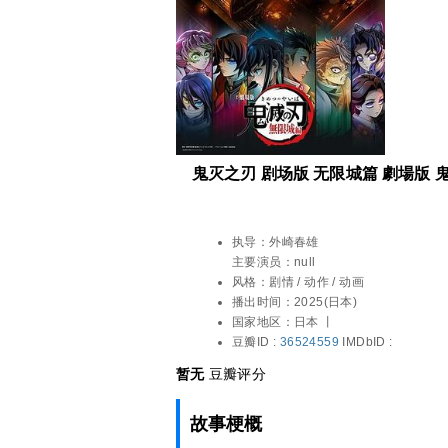
鬼灭之刃 剧场版 无限城篇 劇場版 
执导：
外崎春雄
主要演员：
null
风格：
剧情 / 动作 / 动画
播出时间：
2025(日本)
国家地区：
日本 丨
豆瓣ID :
36524559
IMDbID :
暂无
豆瓣评分
故事梗概