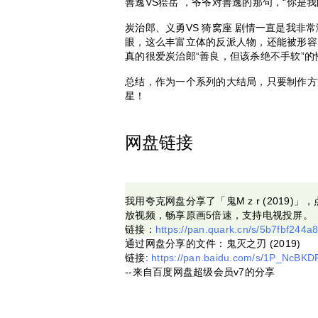
善逸VS狯岳 ，爷爷对善逸的那句，“你是
炭治郎、义勇VS 猗窝座 剧情一直是我非
眼，这么丰富立体的反派人物，还能被形容
真的很爱炭治郎“善良，但该杀绝不手软”的
总结，作为一个系列的大结局，只要制作方
星！
网盘链接
我用夸克网盘分享了「鬼M z r (2019
放视频，畅享原画5倍速，支持电视投屏。
链接：
https://pan.quark.cn/s/5b7fbf244a
通过网盘分享的文件：鬼灭之刃 (2019)
链接:
https://pan.baidu.com/s/1P_Nc
--来自百度网盘超级会员v7的分享