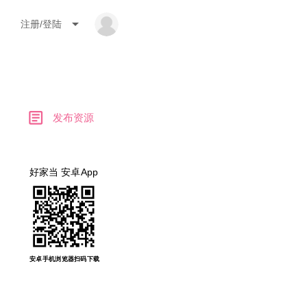
arrow_drop_down
注册/登陆
article
发布资源
好家当 安卓App
安卓手机浏览器扫码下载