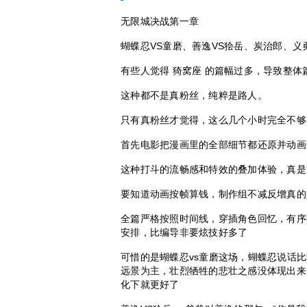
无限城决战第一章
蝴蝶忍VS童磨、善逸VS狯岳、炭治郎、义
有些人觉得 猗窝座 的篇幅过多，导致整
这种都不是真粉丝，纯粹是路人。
只有真粉丝才觉得，这么几个小时完全不够
首先电影把漫画里的全部细节都还原并动画
这种打斗的流畅感和特效的叠加体验，真是
要知道动画按帧算钱，制作组不减反增真的
全篇严格按照时间线，穿插角色回忆，有序
安排，比编导非要炫技好多了
可惜的是蝴蝶忍vs童磨这场，蝴蝶忍说话
远景为主，壮烈牺牲的悲壮之感没体现出来
化下就更好了