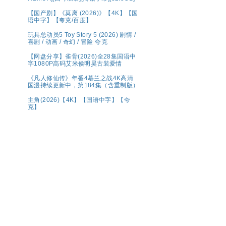
【国产剧】《莫离 (2026)》【4K】【国
语中字】【夸克/百度】
玩具总动员5 Toy Story 5 (2026) 剧情 /
喜剧 / 动画 / 奇幻 / 冒险 夸克
【网盘分享】雀骨(2026)全28集国语中
字1080P高码艾米侯明昊古装爱情
《凡人修仙传》年番4慕兰之战4K高清
国漫持续更新中，第184集（含重制版）
主角(2026)【4K】【国语中字】【夸
克】