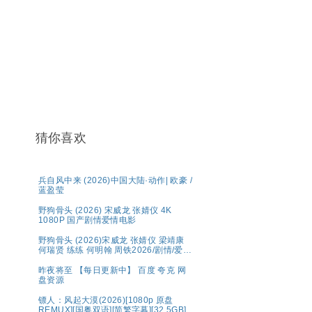
猜你喜欢
兵自风中来 (2026)中国大陆·动作| 欧豪 /
蓝盈莹
野狗骨头 (2026) 宋威龙 张婧仪 4K
1080P 国产剧情爱情电影
野狗骨头 (2026)宋威龙 张婧仪 梁靖康
何瑞贤 练练 何明翰 周铁2026/剧情/爱
情/4K资源更新中
昨夜将至 【每日更新中】 百度 夸克 网
盘资源
镖人：风起大漠(2026)[1080p 原盘
REMUX][国粤双语][简繁字幕][32.5GB]