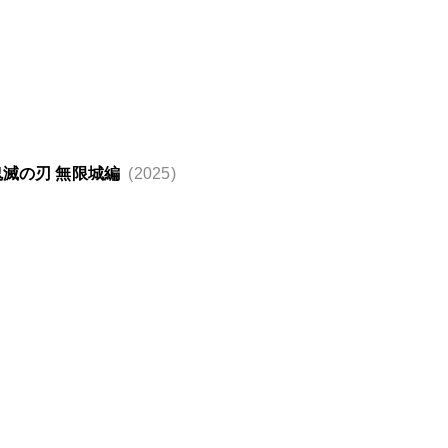
鬼滅の刃 無限城編
(2025)