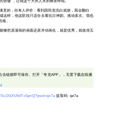
我的骄傲”，让我这个大男人哭的稀里哗啦。
常满意的，但有人评价：看到国民党洗白就烦，我会翻白
成这样，他这阶段只适合去看抗日神剧。感动多次。我也
性格。
能够把原漫画的画面还原并动画化，就是优秀，就值得五
)」，点击链接即可保存。打开「夸克APP」，无需下载在线播
8d
BKDF5LOGXU9dTxSpnQ?pwd=qe7a
提取码: qe7a