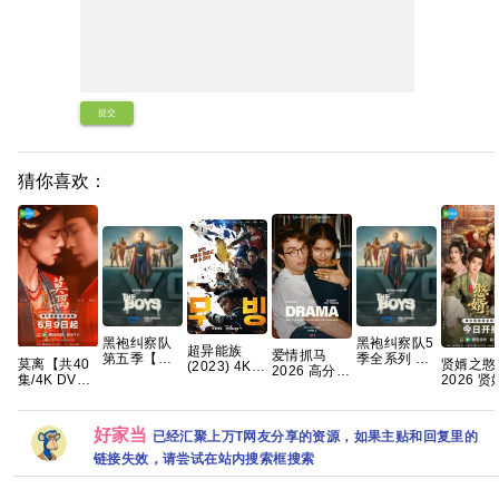
提交
猜你喜欢：
黑袍纠察队
黑袍纠察队5
超异能族
爱情抓马
第五季【最
季全系列 手
莫离‎【共40
贤婿之憨
(2023) 4K
2026 高分
新热播【附
慢无 【动作
集/4K DV
2026 贤
超清内嵌简
爱情 【正式
赠 黑袍纠察
科幻/喜剧犯
HDR】手慢
古装喜剧
繁 8.9高分韩
版】 内嵌官
队5季全系
罪】夸克
无 三无千金
情 潘毅鸿
剧【全20
中
列】 夸克
许配废物王
容君 范梦
集】
好家当
已经汇聚上万T网友分享的资源，如果主贴和回复里的
爷 夸克
紫茵 已更最
新 夸克
链接失效，请尝试在站内搜索框搜索