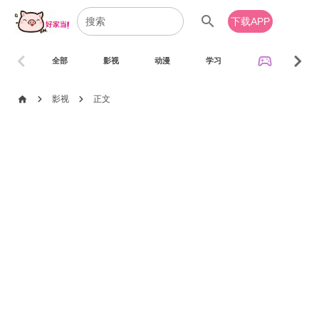
search
下载APP
chevron_left
chevron_right
sports_esports
全部
影视
动漫
学习
音乐
chevron_right
chevron_right
home
影视
正文