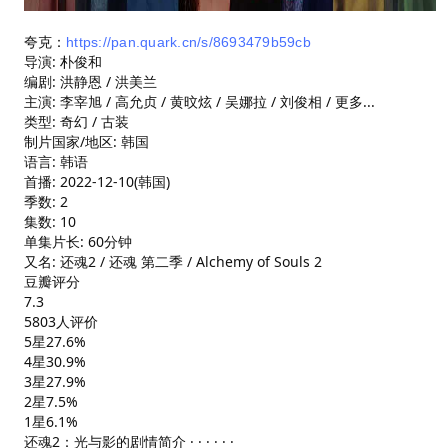
夸克：
https://pan.quark.cn/s/8693479b59cb
导演: 朴俊和
编剧: 洪静恩 / 洪美兰
主演: 李宰旭 / 高允贞 / 黄旼炫 / 吴娜拉 / 刘俊相 / 更多...
类型: 奇幻 / 古装
制片国家/地区: 韩国
语言: 韩语
首播: 2022-12-10(韩国)
季数: 2
集数: 10
单集片长: 60分钟
又名: 还魂2 / 还魂 第二季 / Alchemy of Souls 2
豆瓣评分
7.3
5803人评价
5星27.6%
4星30.9%
3星27.9%
2星7.5%
1星6.1%
还魂2：光与影的剧情简介 · · · · · ·