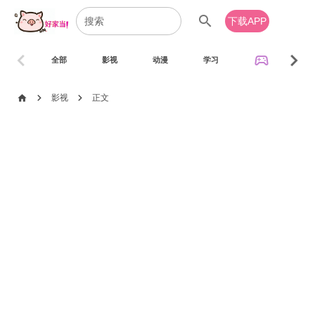
search
下载APP
chevron_left
chevron_right
sports_esports
全部
影视
动漫
学习
音乐
chevron_right
chevron_right
home
影视
正文