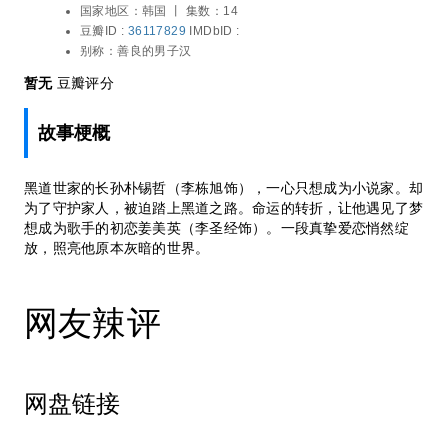
国家地区：
韩国 丨
集数：14
豆瓣ID :
36117829
IMDbID :
别称：
善良的男子汉
暂无
豆瓣评分
故事梗概
黑道世家的长孙朴锡哲（李栋旭饰），一心只想成为小说家。却
为了守护家人，被迫踏上黑道之路。命运的转折，让他遇见了梦
想成为歌手的初恋姜美英（李圣经饰）。一段真挚爱恋悄然绽
放，照亮他原本灰暗的世界。
网友辣评
网盘链接