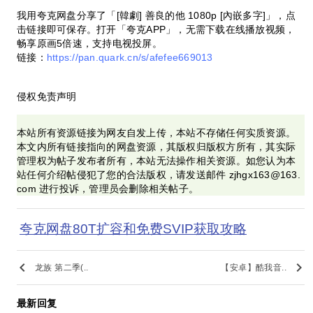
我用夸克网盘分享了「[韓劇] 善良的他 1080p [內嵌多字]」，点
击链接即可保存。打开「夸克APP」，无需下载在线播放视频，
畅享原画5倍速，支持电视投屏。
链接：
https://pan.quark.cn/s/afefee669013
侵权免责声明
本站所有资源链接为网友自发上传，本站不存储任何实质资源。
本文内所有链接指向的网盘资源，其版权归版权方所有，其实际
管理权为帖子发布者所有，本站无法操作相关资源。如您认为本
站任何介绍帖侵犯了您的合法版权，请发送邮件 zjhgx163@163.
com 进行投诉，管理员会删除相关帖子。
夸克网盘80T扩容和免费SVIP获取攻略
keyboard_arrow_left
keyboard_arrow_right
龙族 第二季(..
【安卓】酷我音..
最新回复