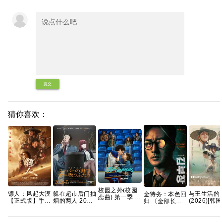
提交
猜你喜欢：
校园之外(校园
镖人：风起大漠
躲在超市后门抽
与王生活的
金特务：本色回
恋曲) 第一季 爱
【正式版】手慢
烟的两人 2026
(2026)[韩国
归 〔金部长〕
情/运动【全8
无 【吴京、谢
内封中字
语中字中字]
(2026) 英韩双
集】官中简繁英
霆锋｜武侠/动
[1080P]
语音轨内封官方
作】 【蓝光原
4.27GB
简繁英韩多国字