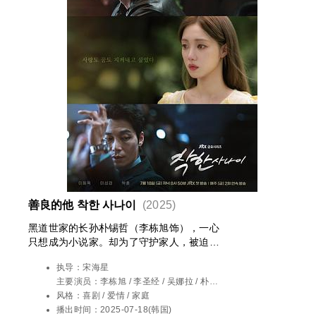
善良的他 착한 사나이
(2025)
黑道世家的长孙朴锡哲（李栋旭饰），一心
只想成为小说家。却为了守护家人，被迫踏
上黑道之路。命运的转折，让他遇见了梦想
执导：
宋海星
成为歌手的初恋姜美英（李圣经饰）。一段
主要演员：
李栋旭 / 李圣经 / 吴娜拉 / 朴勋 /
真挚爱恋悄然绽放，照亮他原本灰暗的世
柳慧英
风格：
喜剧 / 爱情 / 家庭
界。
播出时间：
2025-07-18(韩国)