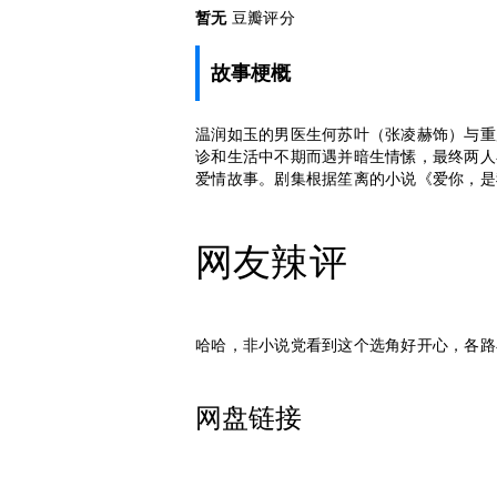
暂无
豆瓣评分
故事梗概
温润如玉的男医生何苏叶（张凌赫饰）与重
诊和生活中不期而遇并暗生情愫，最终两人
爱情故事。剧集根据笙离的小说《爱你，是
网友辣评
哈哈，非小说党看到这个选角好开心，各路
网盘链接