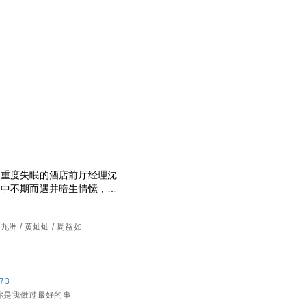
与重度失眠的酒店前厅经理沈
活中不期而遇并暗生情愫，最
获了一段沁润着草药香的爱情
我做过最好的事》改编。
唐九洲 / 黄灿灿 / 周益如
873
上你是我做过最好的事