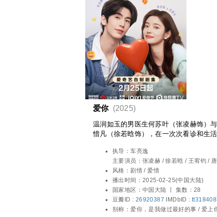
爱你
(2025)
温润如玉的男医生何苏叶（张凌赫饰）
惜凡（徐若晗饰），在一次次看诊和生
终两人在日常点滴中相互治愈，甜蜜收
执导：
车亮逸
故事。剧集根据笙离的小说《爱你，是
主要演员：
张凌赫 / 徐若晗 / 王宥钧 / 
风格：
剧情 / 爱情
播出时间：
2025-02-25(中国大陆)
国家地区：
中国大陆 丨
集数：28
豆瓣ID :
26920387
IMDbID :
tt31840
别称：
爱你，是我做过最好的事 / 爱