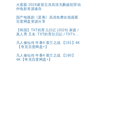
火遮眼 2026谢苗主演高清无删减犯罪动
作电影资源速存
国产电视剧《莫离》高清免费在线观看
百度网盘资源分享
【韩国】TXT的育儿日记 (2026) 家庭 /
真人秀 又名: TXT的育兒日記 / TXT's
Parenting Diary 夸克 Wavve（웨이
브）将于 5 月 1 日（周五）独家公开宣
凡人修仙传 年番4 慕兰之战 【181】4K
布传奇综艺回归的《TXT的育儿日记》
【夸克百度网盘+】
凡人修仙传 年番4 慕兰之战 【180】
4K【夸克百度网盘+】