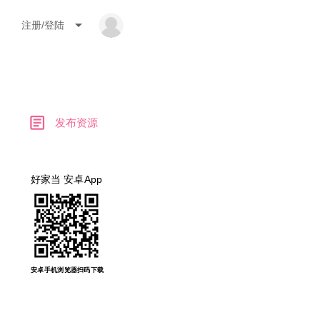
arrow_drop_down
注册/登陆
article
发布资源
好家当 安卓App
安卓手机浏览器扫码下载