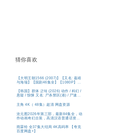
猜你喜欢
【大明王朝1566 (2007)】【又名: 嘉靖
与海瑞】【国剧46集全】【1080P】
【国语中字（79.6GB）】【豆瓣9.8
分】【剧情 / 历史】【陈宝国 / 黄志忠 /
【韩国】群体 군체 (2026) 动作 / 科幻 /
倪大红 】夸克
悬疑 / 惊悚 又名: 尸杀禁区(港) / 尸速禁
区(台) 夸克 影片讲述了因不明感染事件
而被封锁的建筑内，孤立无援的幸存者
主角 4K（ 48集）超清 网盘资源
们对抗以无法预测形态进化的感染者的
故事。
沧元图2026年第三部，最新84集全，动
作动画奇幻古装，高清汉语普通话资源
分享
雨霖铃 全37集大结局 4K高码率 【夸克
百度网盘+】