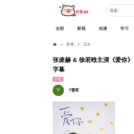
全部
影视
动漫
学习
home
影视
正文
chevron_right
chevron_right
张凌赫 & 徐若晗主演《爱你》，
字幕
影视
?
?雷军