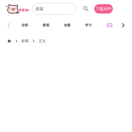
search
下载APP
chevron_left
chevron_right
sports_esports
全部
影视
动漫
学习
音乐
chevron_right
chevron_right
home
影视
正文