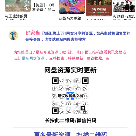
【美剧】《玛
戈没钱了 第一
季 (2026)》
与王生活的男
火遮眼 (2025
【1080P】
超级马力欧银
人 (2026)[韩
动作 / 犯罪 又
主角(2026)
【中英字幕】
河大电影【4K
国][韩语中字中
名: 狂怒 / Th
【4K】【国语
【8集全】
超清DV.HDR
字][1080P]
Furious 夸克
中字】【夸克/
【14.5G】
｜国英双语】
好家当
4.27GB
已经汇聚上万T网友分享的资源，如果主贴和回复里的
百度】
2026最大黑
链接失效，请尝试在站内搜索框搜索
马！全球票房
第一🏆 夸克
为您整理出了最新夸克资源，微信扫一扫下面二维码查看腾讯文档或
点击
最新网盘资源
。支持搜索，持续更新，建议收藏。🙏
更多最新资源，扫描二维码