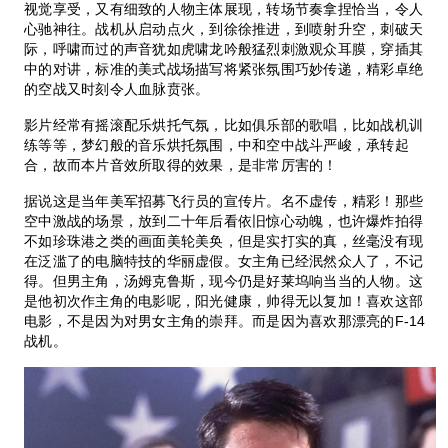
视觉享受，又有细致的人物主体展现，转场节奏拿捏恰当，令人
心驰神往。战机从启动点火，到徐徐推进，到喷射升空，刺破天
际，呼啸而过的声音犹如虎啸龙吟般猛烈刺激观众耳膜，穿插其
中的对讲，标准的美式战场描写将紧张氛围巧妙传递，精彩卓绝
的空战又时刻令人血脉贲张。
影片经常有摇滚配乐烘托气氛，比如俱乐部的歌唱，比如战机训
练等等，梦幻般的音乐烘托氛围，中和空中战斗严峻，承转起
合，故而本片音效所取得的效果，是非常厉害的！
据说这是当年美军招募飞行员的宣传片。名不虚传，精彩！那些
空中激战的场景，放到二十年后看依旧惊心动魄，也许爆炸拍得
不如珍珠港之类的画面美轮美奂，但是实打实的真，丝毫没有现
在泛滥了的电脑特技的华丽虚假。女主角已经泯然众人了，不记
得。但男主角，汤姆克鲁斯，现今仍是好莱坞响当当的人物。这
是他初次作主角的电影呢，阳光健康，帅得无以复加！喜欢这部
电影，不是因为对男女主角的崇拜。而是因为喜欢那漂亮的F-14
战机。