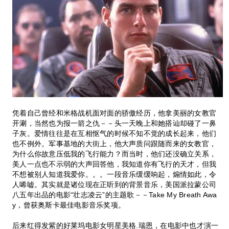
凭着自己曾经和米格战机面对面的骄傲经历，他拿美丽的女教官
开涮，当然也为报一箭之仇－－头一天晚上和她搭讪却碰了一鼻
子灰。爱情往往是在互相怄气的时候不知不觉的成长起来，他们
也不例外。军事基地的大街上，他大声质问跟随而来的女教官，
为什么你故意压低我的飞行能力？而当时，他们还没确立关系，
美人一点也不示弱的大声回答他，我知道你有飞行的天才，但我
不想被别人知道我爱你。。。一段音乐缓缓响起，煽情如此，令
人唏嘘。其实就是诸位现在正听到的背景音乐，美国派拉蒙公司
八五年出品的电影“壮志凌云”的主题歌－－Take My Breath Awa
y，曾获奥斯卡最佳电影音乐奖项。
后来红得发紫的好莱坞电影女明星美格.瑞恩，在电影中也才演一