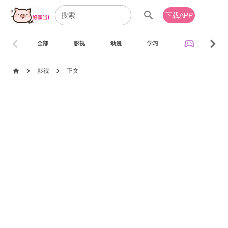
search
下载APP
chevron_left
chevron_right
sports_esports
全部
影视
动漫
学习
音乐
chevron_right
chevron_right
home
影视
正文