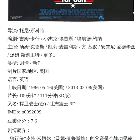
导演: 托尼·斯科特
编剧: 吉姆·卡什 / 小杰克·埃普斯 / 埃胡德·约纳
主演: 汤姆·克鲁斯 / 凯莉·麦吉利斯 / 方·基默 / 安东尼·爱德华兹
/ 汤姆·斯凯里特 / 更多...
类型: 剧情 / 动作
制片国家/地区: 美国
语言: 英语
上映日期: 1986-05-16(美国) / 2013-02-08(美国)
片长: 109分钟 / 111分钟(3D版)
又名: 捍卫战士(台) / 壮志凌云 3D
IMDb: tt0092099
豆瓣评分：7.6
剧情简介：
“独行侠”皮特·米切尔（汤姆•克鲁斯饰）的父亲是个战功显赫