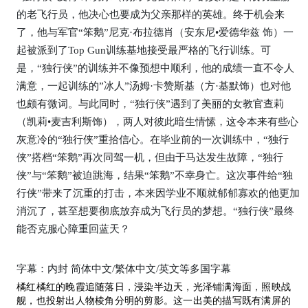
的老飞行员，他决心也要成为父亲那样的英雄。终于机会来
了，他与军官“笨鹅”尼克·布拉德肖（安东尼•爱德华兹 饰）一
起被派到了Top Gun训练基地接受最严格的飞行训练。可
是，“独行侠”的训练并不像预想中顺利，他的成绩一直不令人
满意，一起训练的”冰人”汤姆·卡赞斯基（方·基默饰）也对他
也颇有微词。与此同时，“独行侠”遇到了美丽的女教官查莉
（凯莉•麦吉利斯饰），两人对彼此暗生情愫，这令本来有些心
灰意冷的“独行侠”重拾信心。在毕业前的一次训练中，“独行
侠”搭档“笨鹅”再次同驾一机，但由于马达发生故障，“独行
侠”与“笨鹅”被迫跳海，结果“笨鹅”不幸身亡。这次事件给“独
行侠”带来了沉重的打击，本来因学业不顺就郁郁寡欢的他更加
消沉了，甚至想要彻底放弃成为飞行员的梦想。“独行侠”最终
能否克服心障重回蓝天？
字幕：内封 简体中文/繁体中文/英文等多国字幕
橘红橘红的晚霞追随落日，浸染半边天，光泽铺满海面，照映战
舰，也投射出人物棱角分明的剪影。这一出美的描写既有满屏的