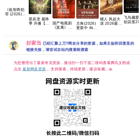
《低智商犯
罪 (2026)》
飞鸟藏爱
【4K】【国
星辰变 最终
镖人 风起大
欲囚笼20
语中字】
国产电视剧
主角(2026)
季 开播【更
漠 2026最新
泰剧 全8
【夸克/百
《莫离》高
更新中 4k高
04集】【4K
港版SDR 超
内封中字
度】
清免费在线
清[国语中字]
国字】网盘
清杜比7.1多
观看百度网
[网盘资源]
资源
音轨 内嵌简
盘资源分享
[1GB集]
繁字幕
好家当
已经汇聚上万T网友分享的资源，如果主贴和回复里的
链接失效，请尝试在站内搜索框搜索
为您整理出了最新夸克资源，微信扫一扫下面二维码查看腾讯文档或
点击
最新网盘资源
。支持搜索，持续更新，建议收藏。🙏