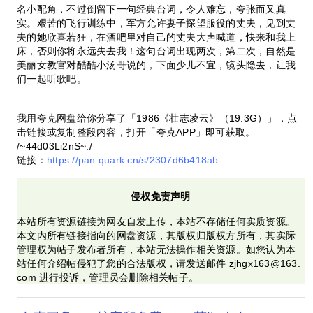
名小配角，不过倒留下一句经典台词，令人难忘，夸张而又真
实。艰苦的飞行训练中，军方允许妻子探望服役的丈夫，见到丈
夫的她欣喜若狂，在酒吧里对自己的丈夫大声喊道，快来和我上
床，否则你将永远失去我！这句台词出现两次，第二次，自然是
美丽女教官对酷酷小汤哥说的，下面少儿不宜，镜头隐去，让我
们一起听歌吧。
我用夸克网盘给你分享了「1986《壮志凌云》（19.3G）」，点
击链接或复制整段内容，打开「夸克APP」即可获取。
/~44d03Li2nS~:/
链接：
https://pan.quark.cn/s/2307d6b418ab
侵权免责声明
本站所有资源链接为网友自发上传，本站不存储任何实质资源。
本文内所有链接指向的网盘资源，其版权归版权方所有，其实际
管理权为帖子发布者所有，本站无法操作相关资源。如您认为本
站任何介绍帖侵犯了您的合法版权，请发送邮件 zjhgx163@163.
com 进行投诉，管理员会删除相关帖子。