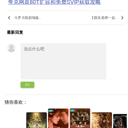
夸克网盘80T扩容和免费SVIP获取攻略
keyboard_arrow_left
keyboard_arrow_right
斗罗大陆剧场版..
【跟吴老师一起..
最新回复
提交
猜你喜欢：