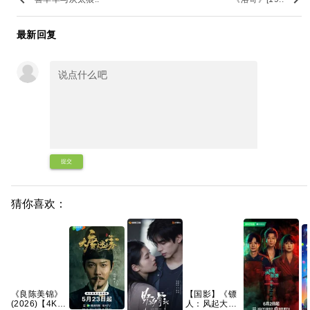
最新回复
提交
猜你喜欢：
《良陈美锦》
【国影】《镖
(2026)【4K】
人：风起大漠