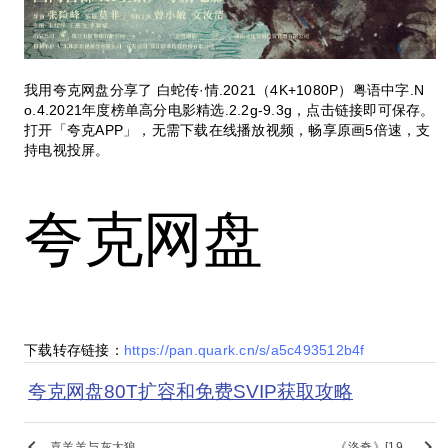
我用夸克网盘分享了 白蛇传·情.2021（4K+1080P）粤语中字.N
o.4.2021年度榜单高分电影精选.2.2g-9.3g，点击链接即可保存。
打开「夸克APP」，无需下载在线播放视频，畅享原画5倍速，支
持电视投屏。
夸克网盘
下载转存链接：
https://pan.quark.cn/s/a5c493512b4f
夸克网盘80T扩容和免费SVIP获取攻略
keyboard_arrow_left
keyboard_arrow_right
喜羊羊与灰太狼..
《洛奇》[19..