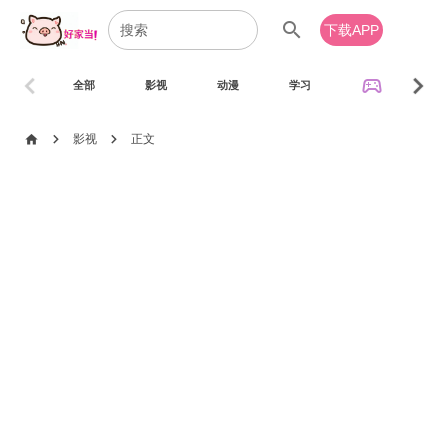
search
下载APP
chevron_left
chevron_right
sports_esports
全部
影视
动漫
学习
音乐
chevron_right
chevron_right
home
影视
正文