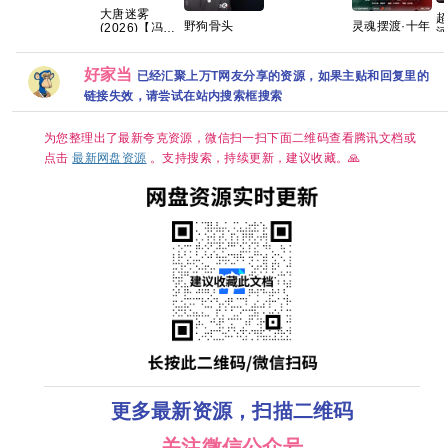
【国语中字】
(2026)》
大唐迷雾
【夸克/百度】
【1080P&4K】
野狗骨头
灵魂摆渡·十年‎
(2026)【冯绍
河
【国语中字】
2026 全32集
【4K HDR 完
峰】4K
超
【20.7G】
国语中字
结】 又名：灵
60FPS
1080P高清资
魂摆渡5 [于毅
HiveWeb 简
好家当
2
已经汇聚上万T网友分享的资源，如果主贴和回复里的
源分享
刘智扬] 【附
体中文字幕/夸
灵魂摆渡1-3
链接失效，请尝试在站内搜索框搜索
克/百度网盘资
第
季全系列】夸
源【单集0.6
克
～0.8GB】
为您整理出了最新夸克资源，微信扫一扫下面二维码查看腾讯文档或
点击
最新网盘资源
。支持搜索，持续更新，建议收藏。🙏
更多最新资源，扫描二维码
关注微信公众号