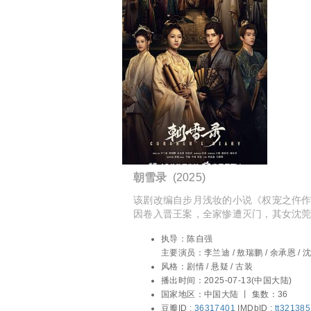
朝雪录
(2025)
该剧改编自步月浅妆的小说《权宠之仵
因卷入晋王案，全家惨遭灭门，其女沈
逃到荆州。原本柔弱可欺的秦莞“性情大
执导：
陈自强
尸探案，顺带将秦府的伯母庶妹姨娘刁
主要演员：
李兰迪 / 敖瑞鹏 / 余承恩 / 沈
结识了睿王世子燕迟，燕迟一心为晋王
英 / 赵滨 / 曾泳醍 / 李岱昆 / 杨仕泽 / 恬
风格：
剧情 / 悬疑 / 古装
不谋而合，二人一起回京，途中联手破
金九熹 / 郑奇 / 李世鹏 / 程泓鑫 / 王路晴 
播出时间：
2025-07-13(中国大陆)
一具意外发现的骸骨让晋王案得以重提
笔 / 潘珺雅 / 崔宝月 / 胡亦瑶
国家地区：
中国大陆 丨
集数：36
案件的真相，发现了皇宫里深藏的惊天
豆瓣ID :
36317401
IMDbID :
tt32138