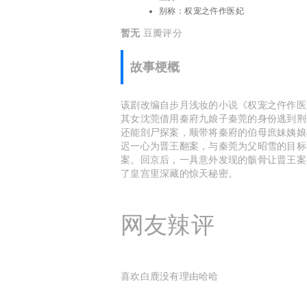
别称：
权宠之仵作医妃
暂无
豆瓣评分
故事梗概
该剧改编自步月浅妆的小说《权宠之仵作医
其女沈莞借用秦府九娘子秦莞的身份逃到荆
还能剖尸探案，顺带将秦府的伯母庶妹姨娘
迟一心为晋王翻案，与秦莞为父昭雪的目标
案。回京后，一具意外发现的骸骨让晋王案
了皇宫里深藏的惊天秘密。
网友辣评
喜欢白鹿没有理由哈哈