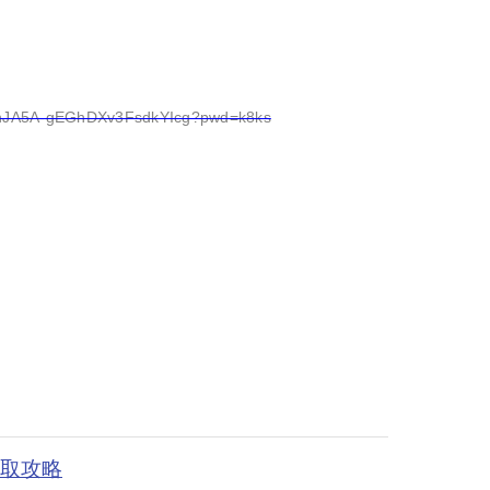
s/1nJA5A-gEGhDXv3FsdkYIcg?pwd=k8ks
获取攻略