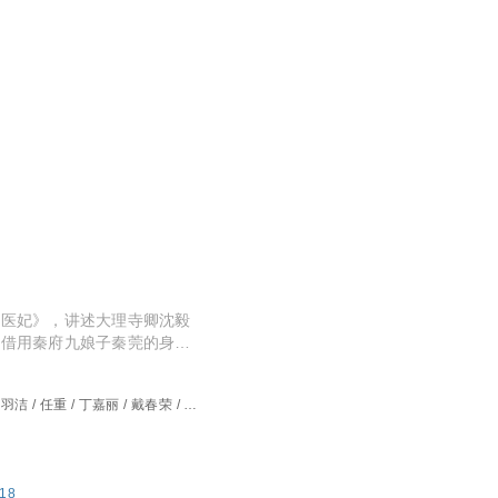
作医妃》，讲述大理寺卿沈毅
莞借用秦府九娘子秦莞的身份
变”，不仅会治病救人，还能剖
奴治得服服帖帖。探案期间秦
羽洁 / 任重 / 丁嘉丽 / 戴春荣 / 邓
翻案，与秦莞为父昭雪的目标
妞 / 李晟 / 胡小庭 / 李彧 / 季肖冰 /
获了各式诡谲大案。回京后，
/ 于轩晨 / 刘一宏 / 孙雪宁 / 王俊
，燕迟和秦莞一起慢慢接近了
秘密。
518