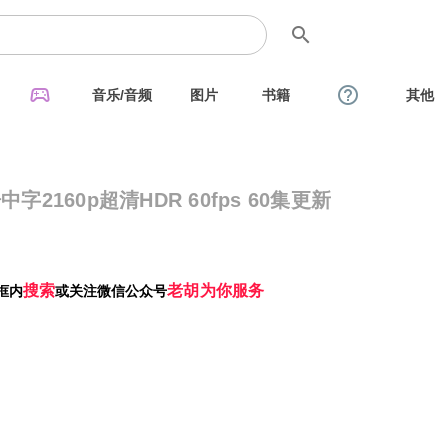
search
sports_esports
help_outline
音乐/音频
图片
书籍
其他
2160p超清HDR 60fps 60集更新
搜索
老胡为你服务
框内
或关注微信公众号