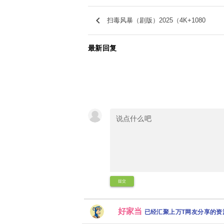
keyboard_arrow_left
扫毒风暴（剧版）2025（4K+1080
最新回复
提交
好家当
已经汇聚上万T网友分享的