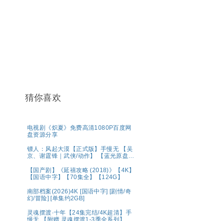
猜你喜欢
电视剧《炽夏》免费高清1080P百度网
盘资源分享
镖人：风起大漠【正式版】手慢无 【吴
京、谢霆锋｜武侠/动作】 【蓝光原盘
REMUX｜国粤双语】夸克
【国产剧】《延禧攻略 (2018)》【4K】
【国语中字】【70集全】【124G】
南部档案(2026)4K [国语中字] [剧情/奇
幻/冒险] [单集约2GB]
灵魂摆渡·十年【24集完结/4K超清】手
慢无 【附赠 灵魂摆渡1-3季全系列】夸