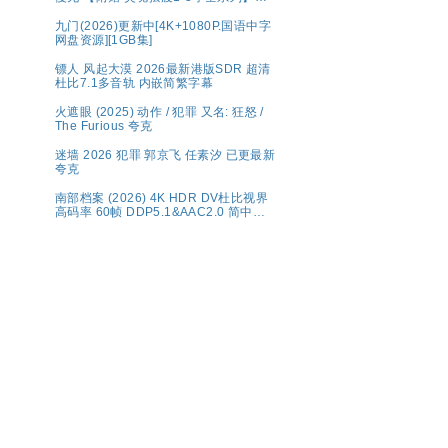
克
九门(2026)更新中[4K+1080P.国语中字
网盘资源][1GB集]
镖人 风起大漠 2026最新港版SDR 超清
杜比7.1多音轨 内嵌简繁字幕
火遮眼 (2025) 动作 / 犯罪 又名: 狂怒 /
The Furious 夸克
迷墙 2026 犯罪 郭京飞 任素汐 已更最新
夸克
南部档案‎ (2026) 4K HDR DV杜比视界
高码率 60帧 DDP5.1&AAC2.0 简中字
幕【1～5GB/集】张新成/丁禹兮