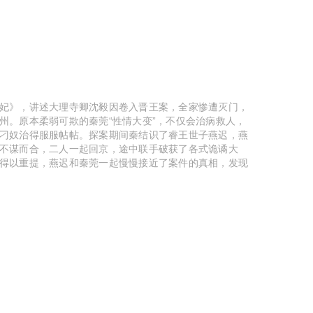
妃》，讲述大理寺卿沈毅因卷入晋王案，全家惨遭灭门，
州。原本柔弱可欺的秦莞“性情大变”，不仅会治病救人，
刁奴治得服服帖帖。探案期间秦结识了睿王世子燕迟，燕
不谋而合，二人一起回京，途中联手破获了各式诡谲大
得以重提，燕迟和秦莞一起慢慢接近了案件的真相，发现