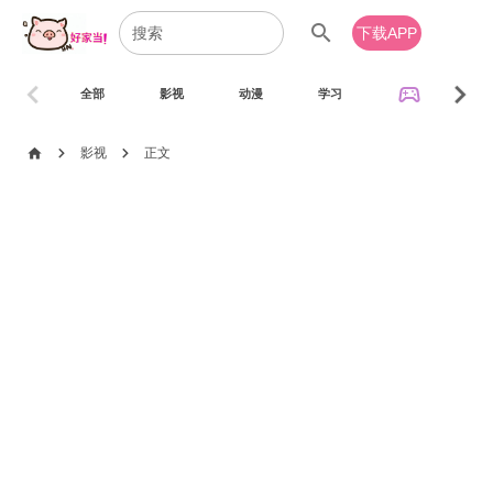
search
下载APP
chevron_left
chevron_right
sports_esports
全部
影视
动漫
学习
音乐
chevron_right
chevron_right
home
影视
正文