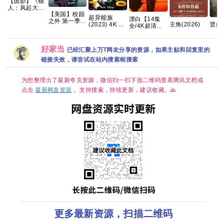
【国影】《镖
人：风起大漠
【美国】校园
(2026)》
超异能族
漂白【14集
之外 第一季
【1080P&4K】
(2023) 4K 超
主角(2026)
贤
全/4K超清中
(2026) 剧情 /
【国语中字】
清内嵌简繁
【4K】【国语
20
字】【郭京
爱情 / 运动 又
【20.7G】
8.9高分韩剧
中字】【夸克/
古
飞、赵今麦｜
名: 校园恋曲 /
【全20集】
百度】
潘
刑侦/犯罪】百
校外 夸克
好家当
已经汇聚上万T网友分享的资源，如果主贴和回复里的
范
度
链接失效，请尝试在站内搜索框搜索
为您整理出了最新夸克资源，微信扫一扫下面二维码查看腾讯文档或
点击
最新网盘资源
。支持搜索，持续更新，建议收藏。🙏
更多最新资源，扫描二维码