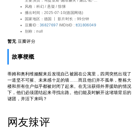
主要演员：
马提亚斯·施维赫夫 / 露比·欧·菲
得外界援助的情况下，他们必须团结起来寻
/ 弗雷德里克·劳 / 穆拉桑·木苏鲁 / 约瑟夫·
风格：
科幻 / 悬疑 / 惊悚
找出路。他们能及时解开这堵墙背后的谜
贝鲁塞克 / 亚历山大·拜尔 / 西拉-安娜 法尔
播出时间：
2025-07-10(德国网络)
团，并活下来吗？
/ Salber Lee Williams / Axel Werner
国家地区：
德国 丨
影片时长：99分钟
豆瓣ID :
36827697
IMDbID :
tt31806049
别称：
null
暂无
豆瓣评分
故事梗概
蒂姆和奥利维娅醒来后发现自己被困在公寓里，四周突然出现了
一道坚不可摧、未来感十足的墙……而且他们并不孤单，整栋大
楼和所有住户似乎都被封闭了起来。在无法获得外界援助的情况
下，他们必须团结起来寻找出路。他们能及时解开这堵墙背后的
谜团，并活下来吗？
网友辣评