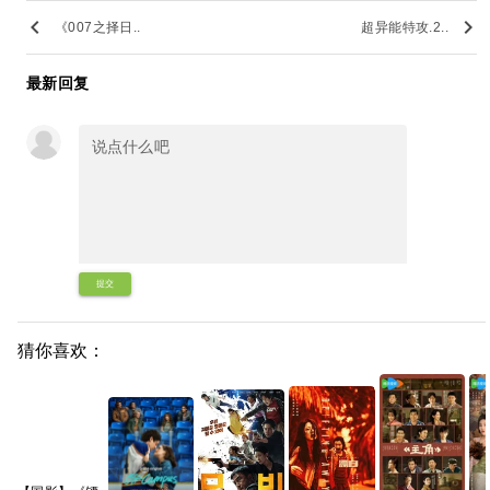
keyboard_arrow_left
keyboard_arrow_right
《007之择日..
超异能特攻.2..
最新回复
提交
猜你喜欢：