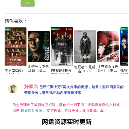
提交
猜你喜欢：
【夸克百度网
金特务：本色
惩罚者：最后
盘+】【重
主角(2026)
[电视剧] 昨夜
低智
回归 〔金部
一击 2026
磅】无职转生
【4K】【国
将至 (2026)
202
长〕 (2026)
4K 杜比DV版
Ⅲ第三季 到了
语中字】【夸
4K 国语中字
犯罪
英韩双语音轨
官中
异世界就拿出
克/百度】
(全12集)
骁 田
内封官方简繁
好家当
真本事 开播2
[12.2G]
传君 已更最
英韩多国字
已经汇聚上万T网友分享的资源，如果主贴和回复里的
集
新 
幕.1080p.NF.WEB-
链接失效，请尝试在站内搜索框搜索
DL.M【单集2
～3GB】
为您整理出了最新夸克资源，微信扫一扫下面二维码查看腾讯文档或
点击
最新网盘资源
。支持搜索，持续更新，建议收藏。🙏