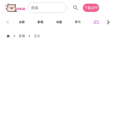
search
下载APP
chevron_left
chevron_right
sports_esports
全部
影视
动漫
学习
音乐
chevron_right
chevron_right
home
影视
正文