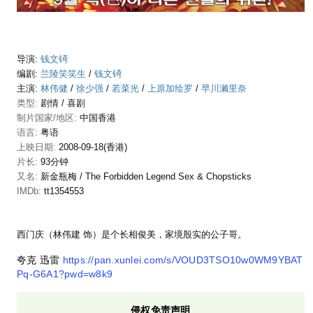
导演:
钱文锜
编剧:
兰陵笑笑生
/
钱文锜
主演:
林伟健
/
徐少强
/
若菜光
/
上原加绘罗
/
早川濑里奈
类型:
剧情
/
喜剧
制片国家/地区:
中国香港
语言:
粤语
上映日期:
2008-09-18(香港)
片长:
93分钟
又名:
新金瓶梅 / The Forbidden Legend Sex & Chopsticks
IMDb:
tt1354553
西门庆（林伟建 饰）是个长相俊美，家境殷实的公子哥。
夸克 迅雷
https://pan.xunlei.com/s/VOUD3TSO10w0WM9YBAT
Pq-G6A1?pwd=w8k9
侵权免责声明