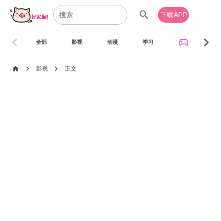
search
下载APP
chevron_left
chevron_right
sports_esports
全部
影视
动漫
学习
音乐
chevron_right
chevron_right
home
影视
正文