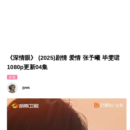
《深情眼》 (2025)剧情 爱情 张予曦 毕雯珺
1080p更新04集
影视
jyws