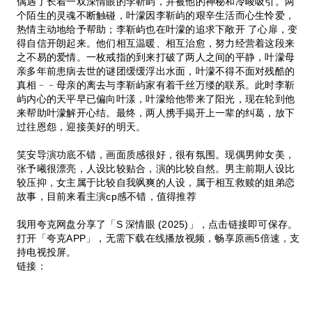
偶遇了长着一双深情眼的李靳屿，并被他的神秘和冷峻吸引。两
个陌生的灵魂不断触碰，叶濛因李靳屿的艰辛生活而心生怜爱，
热情主动地给予帮助；李靳屿也在叶濛的追求下敞开 了心扉，变
得自信开朗起来。他们相互温暖、相互治愈，努力经营着这段来
之不易的爱情。一枚戒指的到来打破了两人之间的平静，叶濛母
亲多年前患病去世的谜团缓缓浮出水面，叶濛不得不面对残酷的
真相﹣﹣母亲的离去与李靳屿家有着千丝万缕的联系。此时李靳
屿内心的天平早已偏向叶漾，叶濛给他带来了阳光，现在轮到他
来帮助叶濛解开心结。最终，两人携手揭开上一辈的纠葛，放下
过往恩怨，迎接美好的明天。
笑安导演功底不错，画面质感很好，很有氛围。现偶男帅女美，
张予曦很漂亮，人设比较贴合，演的比较自然。男主前期人设比
较压抑，女主属于比较自我飒爽的人设，属于相互救赎的姐弟恋
故事，目前来看主演cp感不错，值得推荐
我用夸克网盘分享了「S 深情眼 (2025)」，点击链接即可保存。
打开「夸克APP」，无需下载在线播放视频，畅享原画5倍速，支
持电视投屏。
链接：