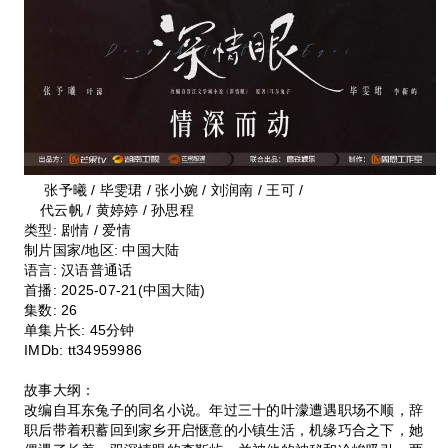
张予曦 / 毕雯珺 / 张小婉 / 刘润南 / 王可 /
代云帆 / 黄婷婷 / 孙思程
类型:
剧情 / 爱情
制片国家/地区:
中国大陆
语言:
汉语普通话
首播:
2025-07-21(中国大陆)
集数:
26
单集片长:
45分钟
IMDb:
tt34959986
故事大纲：
改编自耳东兔子的同名小说。年过三十的叶濛遭遇职场不顺，辞
职后带着积蓄回到家乡开启惬意的小镇生活，机缘巧合之下，她