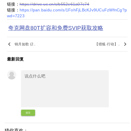
链接：
https://drive.uc.cn/s/b552e61a07c74
链接：
https://pan.baidu.com/s/1FohFjLBcKJv9UCuFzWfnCg?p
wd=7223
夸克网盘80T扩容和免费SVIP获取攻略
keyboard_arrow_left
keyboard_arrow_right
锦月如歌 (2..
【猎狐·行动】..
最新回复
提交
猜你喜欢：