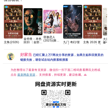
宿敌恋人
金特务：本色
大
(2025)[泰剧]
主角(2026)
九门 奇幻/冒
主角 2026 更
回归 〔金部
爆
[1080P.泰语
更新中 4k高
险【4K60帧
16集 4K 高碼
长〕 (2026)
🈲
中字网盘资源]
清[国语中字]
DV HDR】
英韩双语音轨
片
[0.8GB集]
[网盘资源]
【附赠 老九门
内封官方简繁
金
好家当
已经汇聚上万T网友分享的资源，如果主贴和回复里的
[1GB集]
2部全+番外全
英韩多国字
影
系列】夸克
幕.1080p.NF.WEB-
著剧
链接失效，请尝试在站内搜索框搜索
DL.M【单集2
大奖
～3GB】
为您整理出了最新夸克资源，微信扫一扫下面二维码查看腾讯文档或
点击
最新网盘资源
。支持搜索，持续更新，建议收藏。🙏