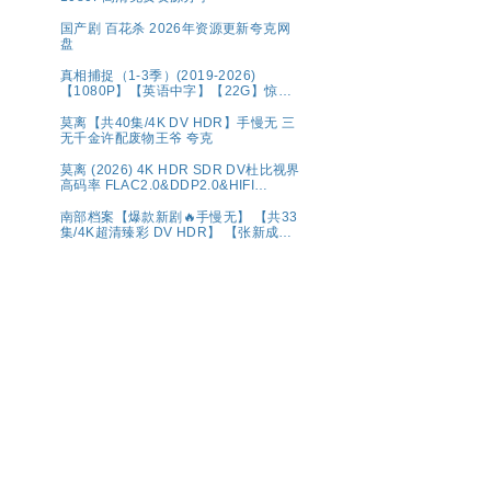
国产剧 百花杀 2026年资源更新夸克网
盘
真相捕捉（1-3季）(2019-2026)
【1080P】【英语中字】【22G】惊悚
犯罪
莫离‎【共40集/4K DV HDR】手慢无 三
无千金许配废物王爷 夸克
莫离‎ (2026) 4K HDR SDR DV杜比视界
高码率 FLAC2.0&DDP2.0&HIFI
5Audio 简中字幕 白鹿/丞磊【单集1～
6GB】
南部档案【爆款新剧🔥手慢无】 【共33
集/4K超清臻彩 DV HDR】 【张新成、
丁禹兮｜奇幻/冒险】夸克