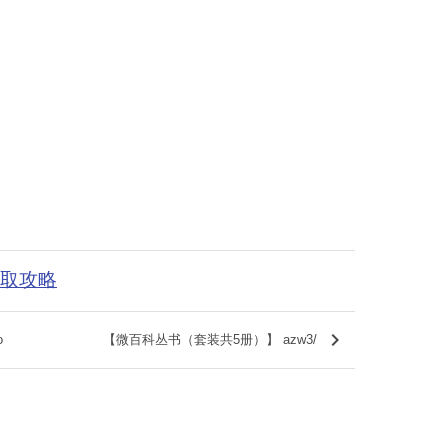
获取攻略
keyboard_arrow_right
o
【微百科丛书（套装共5册）】 azw3/