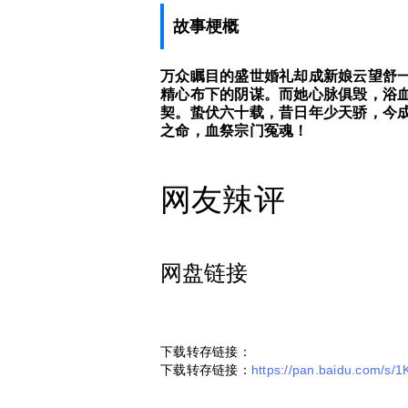
故事梗概
万众瞩目的盛世婚礼却成新娘云望舒
精心布下的阴谋。而她心脉俱毁，浴血
契。蛰伏六十载，昔日年少天骄，今成
之命，血祭宗门冤魂！
网友辣评
网盘链接
下载转存链接：
下载转存链接：
https://pan.baidu.com/