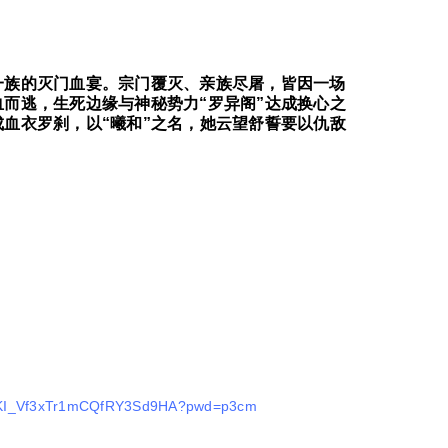
一族的灭门血宴。宗门覆灭、亲族尽屠，皆因一场
而逃，生死边缘与神秘势力“罗异阁”达成换心之
血衣罗刹，以“曦和”之名，她云望舒誓要以仇敌
s/1KI_Vf3xTr1mCQfRY3Sd9HA?pwd=p3cm