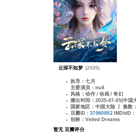
云深不知梦
(2025)
执导：
七月
主要演员：
null
风格：
动作 / 动画 / 奇幻
播出时间：
2025-07-05(中国
国家地区：
中国大陆 丨
集数：
豆瓣ID :
37060852
IMDbID :
别称：
Veiled Dreams
暂无 豆瓣评分