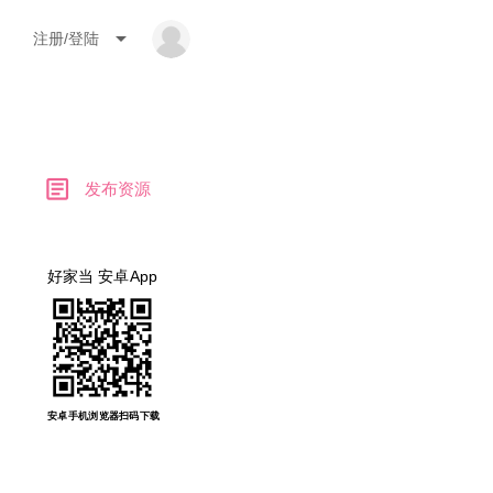
arrow_drop_down
注册/登陆
article
发布资源
好家当 安卓App
安卓手机浏览器扫码下载