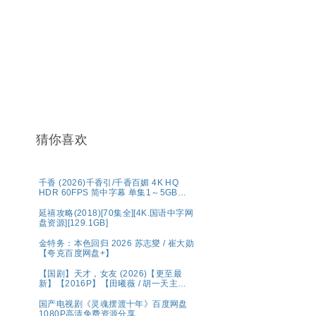
猜你喜欢
千香 (2026)千香引/千香百媚 4K HQ
HDR 60FPS 简中字幕 单集1～5GB】
夸克百度网盘资源
延禧攻略(2018)[70集全][4K.国语中字网
盘资源][129.1GB]
金特务：本色回归 2026 苏志燮 / 崔大勋
【夸克百度网盘+】
【国剧】天才，女友 (2026)【更至最
新】【2016P】【田曦薇 / 胡一天主
演】
国产电视剧《灵魂摆渡十年》百度网盘
1080P高清免费资源分享