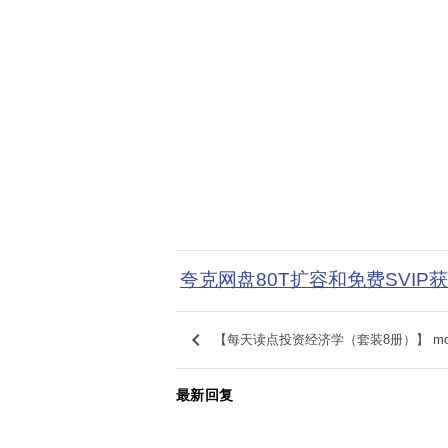
夸克网盘80T扩容和免费SVIP
keyboard_arrow_left
【每天读点投资经济学（套装8册）】 m
最新回复