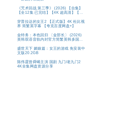
《咒术回战 第三季》 (2026) 【合集】
【全12集 已完结】【4K 超高清】【内
置中文字幕】（1.2G/集 共133.4G）
【附1-2季+系列】夸克
穿普拉达的女王2 【正式版】4K 杜比视
界 简繁英字幕 【夸克百度网盘+】
金特务：本色回归 〔金部长〕 (2026)
英韩双语音轨内封官方简繁英韩多国字
幕.1080p.NF.WEB-DL.M【单集2～
3GB】
盛世天下 媚娘篇：女王的游戏 免安装中
文版20.2GB
陈伟霆曾舜晞主演 国剧 九门/老九门2
4K全集网盘资源分享