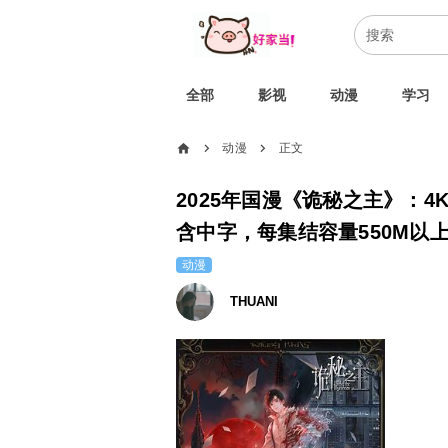
全部
影视
动漫
学习
home
动漫
正文
chevron_right
chevron_right
2025年国漫《诡秘之主》：4
含中字，每集结容量550M以
动漫
THUANI