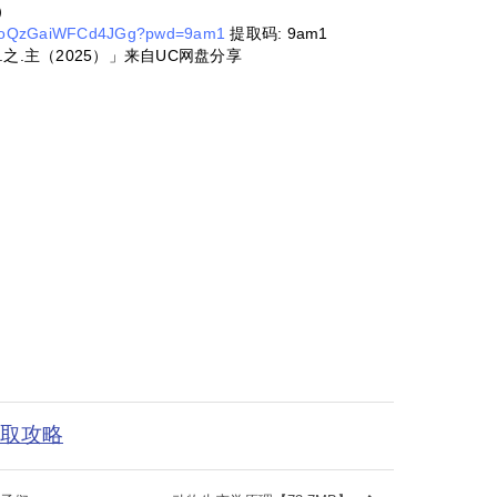
）
1-noQzGaiWFCd4JGg?pwd=9am1
提取码: 9am1
.之.主（2025）」来自UC网盘分享
获取攻略