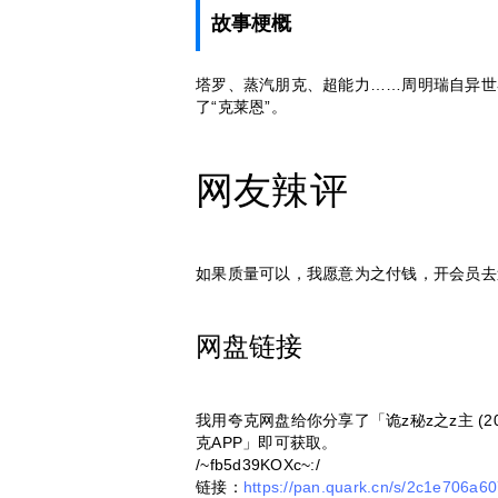
故事梗概
塔罗、蒸汽朋克、超能力……周明瑞自异世
了“克莱恩”。
网友辣评
如果质量可以，我愿意为之付钱，开会员去
网盘链接
我用夸克网盘给你分享了「​诡z秘z之z主 (2
克APP」即可获取。
/~fb5d39KOXc~:/
链接：
https://pan.quark.cn/s/2c1e706a6