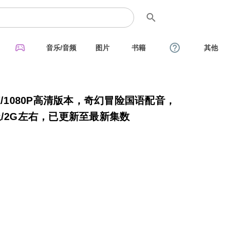
search
sports_esports
help_outline
音乐/音频
图片
书籍
其他
K/1080P高清版本，奇幻冒险国语配音，
上/2G左右，已更新至最新集数