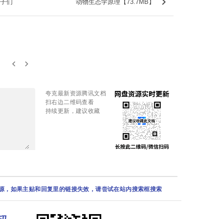
keyboard_arrow_right
子们
动物生态学原理【73.7MB】
keyboard_arrow_left
keyboard_arrow_right
夸克最新资源腾讯文档
扫右边二维码查看
持续更新，建议收藏
资源，如果主贴和回复里的链接失效，请尝试在站内搜索框搜索