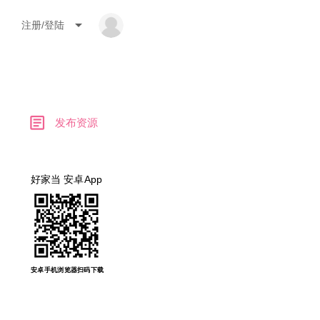
arrow_drop_down
注册/登陆
article
发布资源
好家当 安卓App
安卓手机浏览器扫码下载