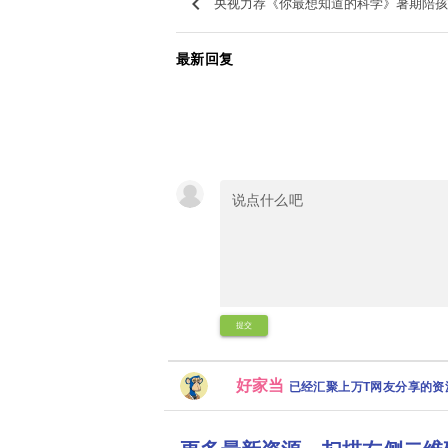
keyboard_arrow_left
央视力荐《你最想知道的科学》暑期陪孩
最新回复
提交
好家当
已经汇聚上万T网友分享的