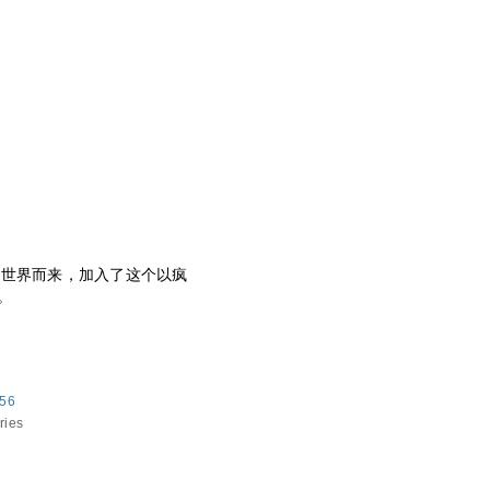
异世界而来，加入了这个以疯
。
556
ries