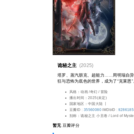
诡秘之主
(2025)
塔罗、蒸汽朋克、超能力……周明瑞自
狂与恐怖为底色的世界，成为了“克莱恩”
风格：
动画 /奇幻 / 冒险
播出时间：
2025(未定)
国家地区：
中国大陆 丨
豆瓣ID :
35560080
IMDbID :
tt28618
别称：
诡秘之主‎ 小丑卷 / Lord of Myste
暂无
豆瓣评分