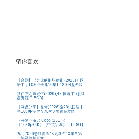
猜你喜欢
【台剧】《欠你的那场婚礼 (2026)》国
语中字1080P全集10集17.2G网盘资源
狄仁杰之血谜棺(2026)[4K.国语中字][网
盘资源][1.5GB]
【网盘分享】雀骨(2026)全28集国语中
字1080P高码艾米侯明昊古装爱情
《寻梦环游记 Coco (2017)》
【1080p+4K】【中英字幕】【14.8G】
九门2026悬疑冒险4K更新至13集含第
一部及持续更新