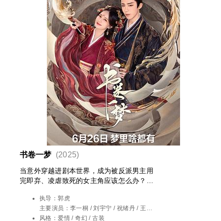
书卷一梦
(2025)
当意外穿越进剧本世界，成为被反派男主用
完即弃、凌虐致死的女主角应该怎么办？宋
小鱼想都不用想，当然是能跑多远跑多远
执导：
郭虎
啊。计划如此丰满，现实却无比骨感，一旦
主要演员：
李一桐 / 刘宇宁 / 祝绪丹 / 王以
她试图改变剧情和男配成婚，就会自动跌入
纶 / 王佑硕 / 昌隆 / 吕行 / 张垒 / 黄维德 / 王
风格：
爱情 / 奇幻 / 古装
无限流循环卡bug中，经历一百零八种完全