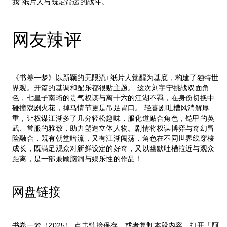
我”纸片人与既定命运的战斗。
网友辣评
《书卷一梦》以新颖的无限流+纸片人觉醒为基底，构建了独特世
界观。开篇的基调和配乐都很贴主题。 这次刘宇宁挑战双面角
色，七皇子南珩的贵气权谋与离十六的江湖不羁，在身份切换中
碰撞戏剧火花，掉马情节更是吊足胃口。 轻喜剧吐槽风消解厚
重，让权谋江湖多了几分轻松趣味，服化道贴合角色，铠甲的英
武、常服的雅致，助力塑造立体人物。剧情将权谋博弈与奇幻冒
险融合，既有朝堂暗流，又有江湖闯荡，角色在不同世界线穿梭
成长，既满足观众对新鲜设定的好奇，又以幽默吐槽拉近与观众
距离，是一部兼顾脑洞与娱乐性的作品！
网盘链接
书卷一梦（2025） 点击链接保存，或者复制本段内容，打开「阿