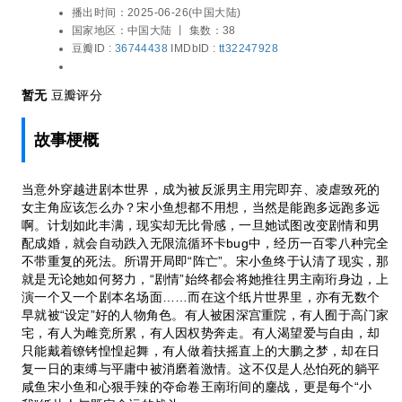
艳 / 郑国霖 / 陈紫函 / 贾景晖 / 王成思 / 苏梦
播出时间：
2025-06-26(中国大陆)
不带重复的死法。所谓开局即“阵亡”。宋小
芸 / 王丽娜 / 李卿 / 郭笑天 / 凌美仕 / 宋继扬
国家地区：
中国大陆 丨
集数：38
鱼终于认清了现实，那就是无论她如何努
豆瓣ID :
36744438
IMDbID :
tt32247928
力，“剧情”始终都会将她推往男主南珩身
边，上演一个又一个剧本名场面……而在这
个纸片世界里，亦有无数个早就被“设定”好
暂无
豆瓣评分
的人物角色。有人被困深宫重院，有人囿于
高门家宅，有人为雌竞所累，有人因权势奔
故事梗概
走。有人渴望爱与自由，却只能戴着镣铐惶
惶起舞，有人做着扶摇直上的大鹏之梦，却
在日复一日的束缚与平庸中被消磨着激情。
当意外穿越进剧本世界，成为被反派男主用完即弃、凌虐致死的
这不仅是人怂怕死的躺平咸鱼宋小鱼和心狠
女主角应该怎么办？宋小鱼想都不用想，当然是能跑多远跑多远
手辣的夺命卷王南珩间的鏖战，更是每个“小
啊。计划如此丰满，现实却无比骨感，一旦她试图改变剧情和男
我”纸片人与既定命运的战斗。
配成婚，就会自动跌入无限流循环卡bug中，经历一百零八种完全
不带重复的死法。所谓开局即“阵亡”。宋小鱼终于认清了现实，那
就是无论她如何努力，“剧情”始终都会将她推往男主南珩身边，上
演一个又一个剧本名场面……而在这个纸片世界里，亦有无数个
早就被“设定”好的人物角色。有人被困深宫重院，有人囿于高门家
宅，有人为雌竞所累，有人因权势奔走。有人渴望爱与自由，却
只能戴着镣铐惶惶起舞，有人做着扶摇直上的大鹏之梦，却在日
复一日的束缚与平庸中被消磨着激情。这不仅是人怂怕死的躺平
咸鱼宋小鱼和心狠手辣的夺命卷王南珩间的鏖战，更是每个“小