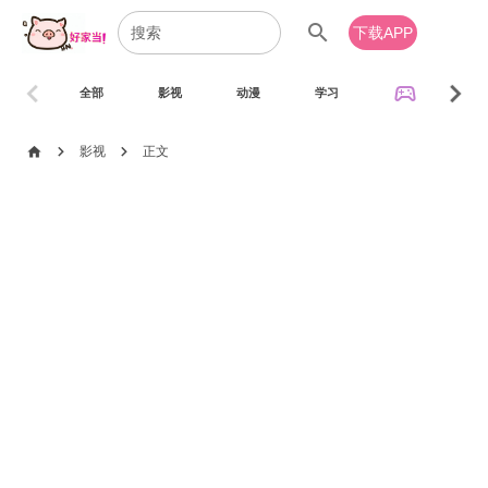
search
下载APP
chevron_left
chevron_right
sports_esports
全部
影视
动漫
学习
音乐
chevron_right
chevron_right
home
影视
正文