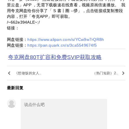
里云盘」APP ，无需下载极速在线查看，视频原画倍速播放。 我
用夸克网盘给你分享了「 S 書丨圈 --懜」，点击链接或复制整段
内容，打开「夸克APP」即可获取。
/~662e394ALE~:/
链接：
网盘链接：
https://www.alipan.com/s/YCw9w7rQR8h
网盘链接：
https://pan.quark.cn/s/3ca5549674f5
夸克网盘80T扩容和免费SVIP获取攻略
keyboard_arrow_left
keyboard_arrow_right
《想做饭的女人..
（热门短剧）2..
最新回复