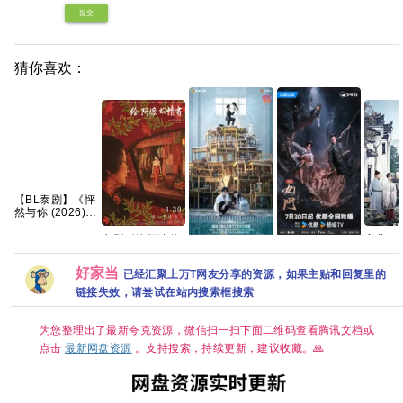
提交
猜你喜欢：
【BL泰剧】《怦
然与你 (2026)》
【1080P】【泰
语中字】【12集
电影《给阿嬷的
家业(20
全】
电视剧《炽夏》
九门(2026)更新
情书》免费高清
60FP
免费高清1080P
中[4K+1080P.国
观看1080P百度
HiveW
好家当
已经汇聚上万T网友分享的资源，如果主贴和回复里的
百度网盘资源分
语中字网盘资源]
网盘资源
中文/
享
[1GB集]
盘/单集
链接失效，请尝试在站内搜索框搜索
为您整理出了最新夸克资源，微信扫一扫下面二维码查看腾讯文档或
点击
最新网盘资源
。支持搜索，持续更新，建议收藏。🙏