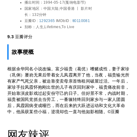
燕瑾,李连义,杨同顺
播出时间：
1994-05-17(戛纳电影节)
靠演皮影戏过起安份守己的日子。但好景不
国家地区：
中国大陆,中国香港 丨
影片时
常，内战时期，福贵被国民党抓去当劳工，
长：132分钟
一番辗转终回到家乡与一家人团圆后，凤霞
豆瓣ID :
1292365
IMDbID :
tt0110081
因病变成哑巴，而在后来的大跃进运动和文
别称：
人生,Lifetimes,To Live
化大革命中，他虽获某些小福，逆境却也一
直与他如影相随。©豆瓣
9.3
豆瓣评分
故事梗概
根据余华同名小说改编。富少福贵（葛优）嗜赌成性，妻子家珍
（巩俐）屡劝无果后带着女儿凤霞离开了他，当夜，福贵输光所
有家产气死父亲，被迫靠变卖母亲首饰租间破屋过活。一年后，
家珍手拉凤霞怀抱刚出世的儿子有庆回到家中，福贵痛改前非，
开始靠演皮影戏过起安份守己的日子。但好景不常，内战时期，
福贵被国民党抓去当劳工，一番辗转终回到家乡与一家人团圆
后，凤霞因病变成哑巴，而在后来的大跃进运动和文化大革命
中，他虽获某些小福，逆境却也一直与他如影相随。©豆瓣
网友辣评