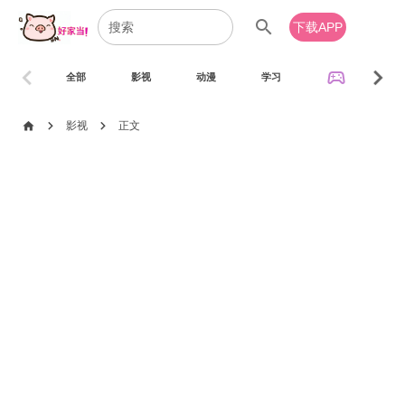
search
下载APP
chevron_left
chevron_right
sports_esports
全部
影视
动漫
学习
音乐
chevron_right
chevron_right
home
影视
正文