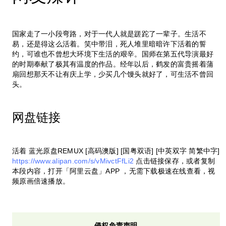
国家走了一小段弯路，对于一代人就是蹉跎了一辈子。生活不
易，还是得这么活着。笑中带泪，死人堆里暗暗许下活着的誓
约，可谁也不曾想大环境下生活的艰辛。国师在第五代导演最好
的时期奉献了极其有温度的作品。经年以后，鹤发的富贵摇着蒲
扇回想那天不让有庆上学，少买几个馒头就好了，可生活不曾回
头。
网盘链接
活着 蓝光原盘REMUX [高码澳版] [国粤双语] [中英双字 简繁中字]
https://www.alipan.com/s/vMivctFfLi2
点击链接保存，或者复制
本段内容，打开「阿里云盘」APP ，无需下载极速在线查看，视
频原画倍速播放。
侵权免责声明