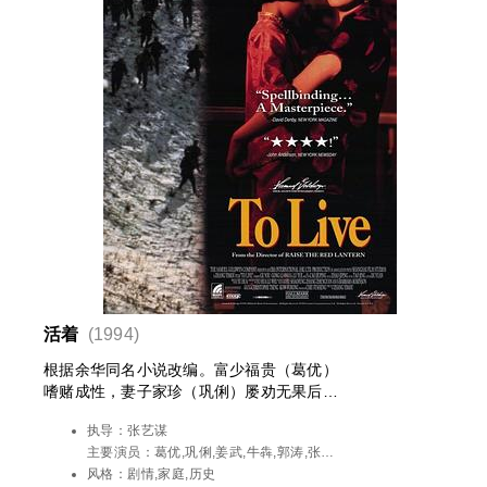
活着
(1994)
根据余华同名小说改编。富少福贵（葛优）
嗜赌成性，妻子家珍（巩俐）屡劝无果后带
着女儿凤霞离开了他，当夜，福贵输光所有
执导：
张艺谋
家产气死父亲，被迫靠变卖母亲首饰租间破
主要演员：
葛优,巩俐,姜武,牛犇,郭涛,张璐,
屋过活。一年后，家珍手拉凤霞怀抱刚出世
倪大红,肖聪,董飞,刘天池,董立范,黄宗洛,刘
风格：
剧情,家庭,历史
的儿子有庆回到家中，福贵痛改前非，开始