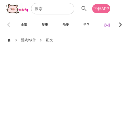
search
下载APP
chevron_left
chevron_right
sports_esports
全部
影视
动漫
学习
音乐
chevron_right
chevron_right
home
游戏/软件
正文