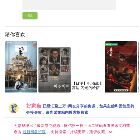
提交
猜你喜欢：
【日漫】机动战士
高达 闪光的哈萨维
喀耳刻的魔女
（2026）【含第
稻草人(2026) [韩
一部】【剧情 / 科
剧]
雨
电视剧《炽夏》免
【网盘分享】雀骨
好家当
幻】【内嵌中字】
已经汇聚上万T网友分享的资源，如果主贴和回复里的
[1080P.WEB.DL.
费高清1080P百度
(2026)全28集国
【豆瓣：8.1】夸
韩语中字][4GB集]
网盘资源分享
语中字1080P高码
链接失效，请尝试在站内搜索框搜索
克
艾米侯明昊古装爱
情
为您整理出了最新夸克资源，微信扫一扫下面二维码查看腾讯文档或
点击
最新网盘资源
。支持搜索，持续更新，建议收藏。🙏