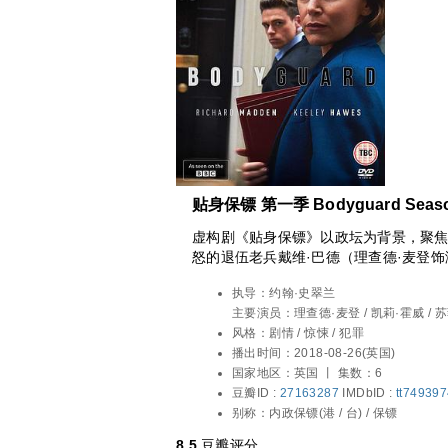
贴身保镖 第一季 Bodyguard Seaso
虚构剧《贴身保镖》以政坛为背景，聚
怒的退伍老兵戴维·巴德（理查德·麦登
护局，在被派去保护野心勃勃而有影响力
执导：
约翰·史翠兰
（凯莉·霍威饰演）后，因职责与信念之
主要演员：
理查德·麦登 / 凯莉·霍威 / 
保她安全的保镖，是否会成为她最大的
坦顿 / 吉娜·麦基 / 皮帕·海伍德 / 斯图尔
风格：
剧情 / 惊悚 / 犯罪
迪 / 尼古拉斯·格利夫斯 / 马特·斯托克 
播出时间：
2018-08-26(英国)
妮·海姆 / 妮娜图森特怀特 / 尼克·鲁滨逊 
国家地区：
英国 丨
集数：6
马修·斯塔格 / 玛莎·卡尼 / 苏菲·拉沃斯 /
豆瓣ID :
27163287
IMDbID :
tt74939
尔·谢弗 / 弗兰克·加德纳 / 蒂娜·蒋 / 克
别称：
内政保镖(港 / 台) / 保镖
汉弗莱 / 迈克尔·穆勒 / 奥尔文·梅
8.5
豆瓣评分