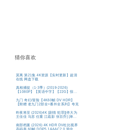
猜你喜欢
莫离 第21集 4K资源【实时更新】超清
在线 网盘下载
真相捕捉（1-3季）(2019-2026)
【1080P】【英语中字】【22G】惊悚
犯罪
九门 奇幻/冒险【4K60帧 DV HDR】
【附赠 老九门2部全+番外全系列】夸克
昨夜将至 (2026)4K [剧情 犯罪][佟大为
王佳佳 马苏 任重 江疏影 张百乔] [单集
约1.6GB]
南部档案‎ (2026) 4K HDR DV杜比视界
高码率 60帧 DDP5.1&AAC2.0 简中字