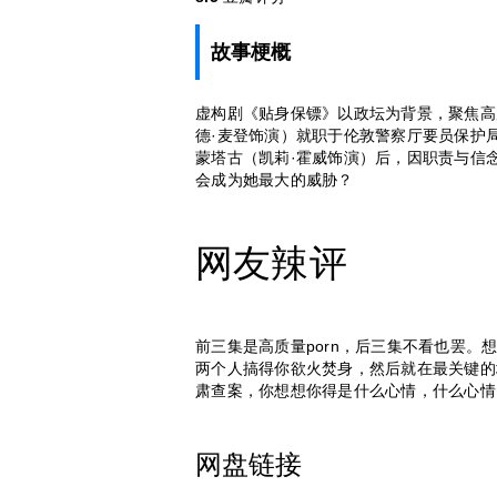
故事梗概
虚构剧《贴身保镖》以政坛为背景，聚焦高
德·麦登饰演）就职于伦敦警察厅要员保护
蒙塔古（凯莉·霍威饰演）后，因职责与信
会成为她最大的威胁？
网友辣评
前三集是高质量porn，后三集不看也罢。
两个人搞得你欲火焚身，然后就在最关键的
肃查案，你想想你得是什么心情，什么心情
网盘链接