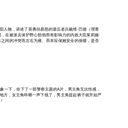
层人物，讲述了英勇但易怒的退伍老兵戴维·巴德（理查
局，在被派去保护野心勃勃而有影响力的内政大臣茱莉娅·
念之间的冲突而左右为难。而本应保她安全的保镖，是否
想象一下，你下了一部警察主题的A片，男主角无比性感，
地方，女主角咔嚓一声下线了，男主角提起裤子就开始严
！