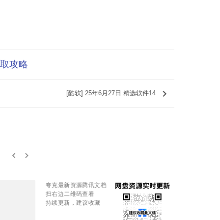
获取攻略
keyboard_arrow_right
[酷软] 25年6月27日 精选软件14
keyboard_arrow_left
keyboard_arrow_right
夸克最新资源腾讯文档
扫右边二维码查看
持续更新，建议收藏