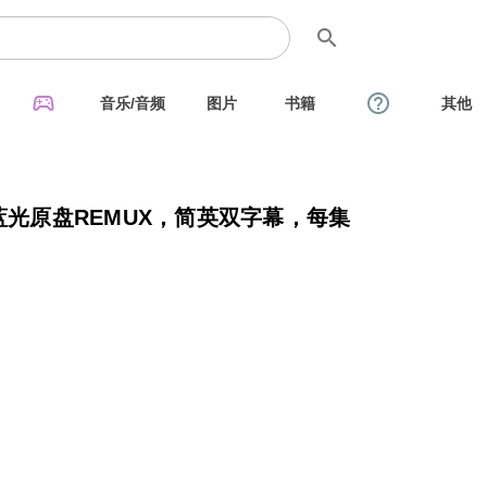
search
sports_esports
help_outline
音乐/音频
图片
书籍
其他
蓝光原盘REMUX，简英双字幕，每集