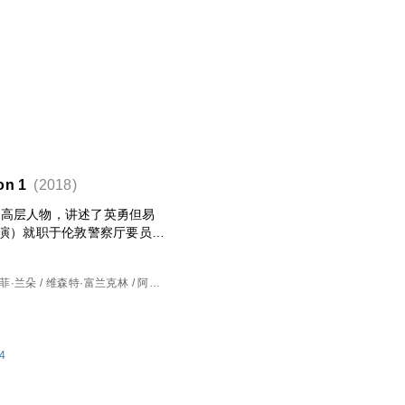
n 1
(2018)
焦高层人物，讲述了英勇但易
饰演）就职于伦敦警察厅要员保
的内政大臣茱莉娅·蒙塔古
间的冲突而左右为难。而本应
苏菲·兰朵 / 维森特·富兰克林 / 阿什·
威胁？
特·鲍曼 / 理查德·瑞德尔 / 保罗·雷
/ 克莱尔-路易斯·科德韦尔 / 斯蒂芬
/ 贝拉·帕登 / 大卫·维斯特海德 /
 贾斯汀·韦伯 / 汤姆·布鲁克 / 迈克
74
丽·麦克莱恩 / 朱利安·弗思 / 约翰·