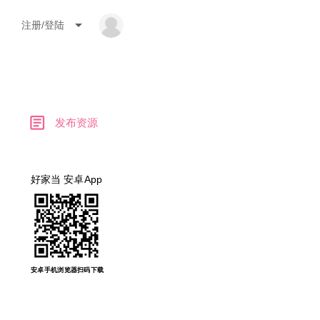
arrow_drop_down
注册/登陆
article
发布资源
好家当 安卓App
安卓手机浏览器扫码下载