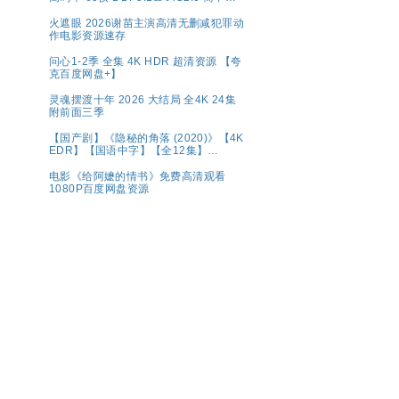
幕【1～5GB/集】张新成/丁禹兮
火遮眼 2026谢苗主演高清无删减犯罪动
作电影资源速存
问心1-2季 全集 4K HDR 超清资源 【夸
克百度网盘+】
灵魂摆渡十年 2026 大结局 全4K 24集
附前面三季
【国产剧】《隐秘的角落 (2020)》【4K
EDR】【国语中字】【全12集】
【66G】
电影《给阿嬷的情书》免费高清观看
1080P百度网盘资源