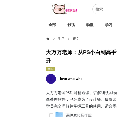
全部
影视
动漫
学习
home
学习
正文
chevron_right
chevron_right
大万万老师：从PS小白到高手
升
学习
l
love who who
大万万老师PS功能精通课。讲解细致,让你
像处理软件，已经成为了设计师、摄影师
学员完全理解并掌握工具的使用、适合零