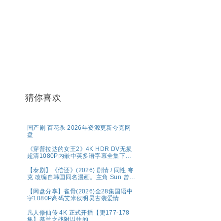
猜你喜欢
国产剧 百花杀 2026年资源更新夸克网
盘
《穿普拉达的女王2》4K HDR DV无损
超清1080P内嵌中英多语字幕全集下载
共44.7G
【泰剧】《偿还》(2026) 剧情 / 同性 夸
克 改编自韩国同名漫画。主角 Sun 曾为
高利贷者放债，生活放荡。，在娱乐圈
中展开复仇与救赎之路。
【网盘分享】雀骨(2026)全28集国语中
字1080P高码艾米侯明昊古装爱情
凡人修仙传 4K 正式开播【更177-178
集】慕兰之战附以往的