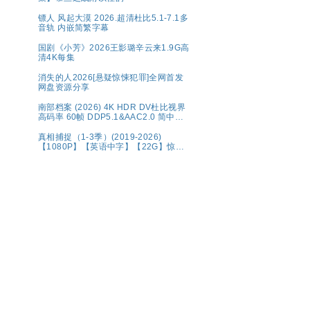
镖人 风起大漠 2026.超清杜比5.1-7.1多
音轨 内嵌简繁字幕
国剧《小芳》2026王影璐辛云来1.9G高
清4K每集
消失的人2026[悬疑惊悚犯罪]全网首发
网盘资源分享
南部档案‎ (2026) 4K HDR DV杜比视界
高码率 60帧 DDP5.1&AAC2.0 简中字
幕【1～5GB/集】张新成/丁禹兮
真相捕捉（1-3季）(2019-2026)
【1080P】【英语中字】【22G】惊悚
犯罪