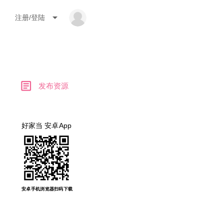
arrow_drop_down
注册/登陆
article
发布资源
好家当 安卓App
安卓手机浏览器扫码下载