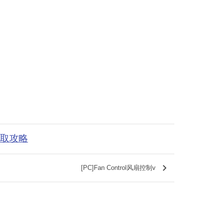
获取攻略
keyboard_arrow_right
[PC]Fan Control风扇控制v