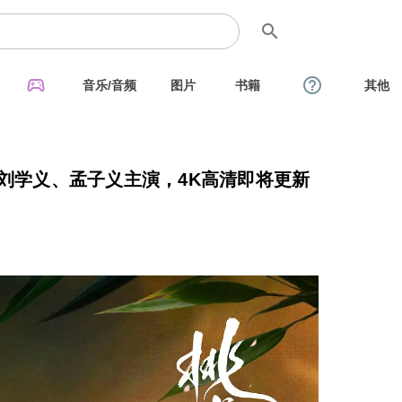
search
sports_esports
help_outline
音乐/音频
图片
书籍
其他
：刘学义、孟子义主演，4K高清即将更新