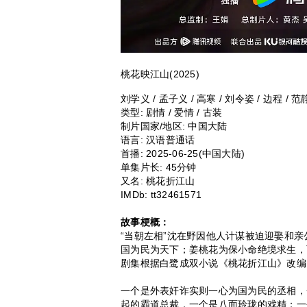
桃花映江山(2025)
刘学义 / 孟子义 / 高寒 / 刘令姿 / 边程 / 范
类型:
剧情 / 爱情 / 古装
制片国家/地区:
中国大陆
语言:
汉语普通话
首播:
2025-06-25(中国大陆)
单集片长:
45分钟
又名:
桃花折江山
IMDb:
tt32461571
故事梗概：
“当朝左相”沈在野因他人计谋被迫迎娶和
国为民为天下；姜桃花为保小命绝境求生，
剧集根据白鹭成双小说《桃花折江山》改编
一个是外表奸诈实则一心为国为民的丞相，
起的霸道总裁，一个是八面玲珑的戏精；一