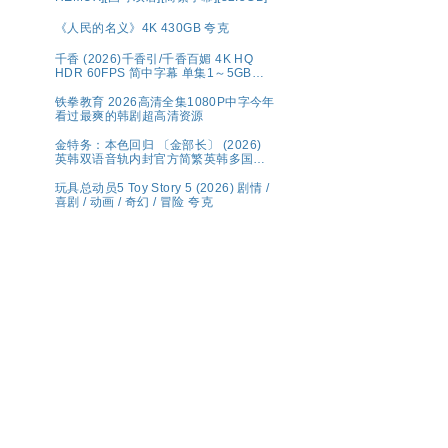
《人民的名义》4K 430GB 夸克
千香 (2026)千香引/千香百媚 4K HQ
HDR 60FPS 简中字幕 单集1～5GB】
夸克百度网盘资源
铁拳教育 2026高清全集1080P中字今年
看过最爽的韩剧超高清资源
金特务：本色回归 〔金部长〕 (2026)
英韩双语音轨内封官方简繁英韩多国字
幕.1080p.NF.WEB-DL.M【单集2～
3GB】
玩具总动员5 Toy Story 5 (2026) 剧情 /
喜剧 / 动画 / 奇幻 / 冒险 夸克