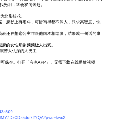
找光明，终会双向奔赴。
评为北影校花。
谋，府邸上有宅斗，可惜写得都不深入，只求高密度、快
员表还在想这公主咋跟他国丞相结缘，结果就一句话的事
城府的女性形象频频让人出戏。
演苦大仇深的大男主
即可保存。打开「夸克APP」，无需下载在线播放视频，
543c809
K36IMY7DxCDz5dsi72YQA?pwd=kwc2