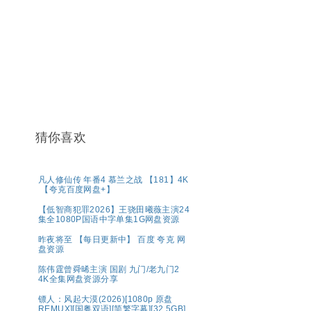
猜你喜欢
凡人修仙传 年番4 慕兰之战 【181】4K
【夸克百度网盘+】
【低智商犯罪2026】王骁田曦薇主演24
集全1080P国语中字单集1G网盘资源
昨夜将至 【每日更新中】 百度 夸克 网
盘资源
陈伟霆曾舜晞主演 国剧 九门/老九门2
4K全集网盘资源分享
镖人：风起大漠(2026)[1080p 原盘
REMUX][国粤双语][简繁字幕][32.5GB]