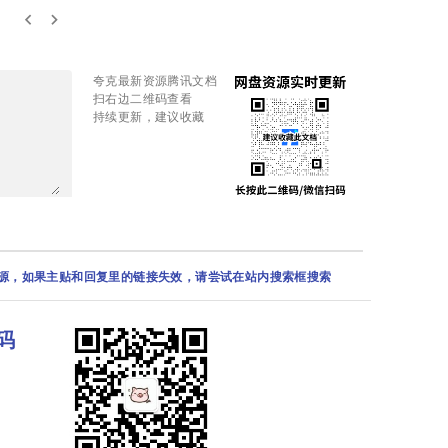
keyboard_arrow_left
keyboard_arrow_right
夸克最新资源腾讯文档
扫右边二维码查看
持续更新，建议收藏
资源，如果主贴和回复里的链接失效，请尝试在站内搜索框搜索
码