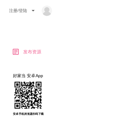
arrow_drop_down
注册/登陆
article
发布资源
好家当 安卓App
安卓手机浏览器扫码下载