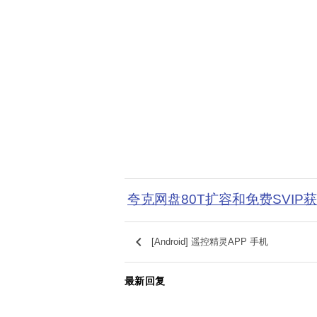
夸克网盘80T扩容和免费SVIP
keyboard_arrow_left
[Android] 遥控精灵APP 手机
最新回复