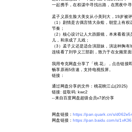
一起携手，在权谋中寻找出路，在黑夜中寻
孟子义原生脸大美女从小美到大，19岁被
（1）剧情是古偶言情大杂烩，朝堂上有权
节奏；
（2）核心设计让人大跌眼镜，本来看着演
儿，和亲成了儿戏；
（3）孟子义还是适合演甜妹，演这种胸有
连续看了刘学义三部剧，致力于在女频里面
我用夸克网盘分享了「桃.花」，点击链接
畅享原画5倍速，支持电视投屏。
链接：
通过网盘分享的文件：桃花映江山(2025)
链接: 提取码: kwc2
--来自百度网盘超级会员v7的分享
网盘链接：
https://pan.quark.cn/s/d062e
网盘链接：
https://pan.baidu.com/s/1v