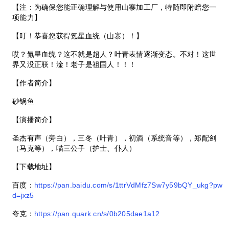
【注：为确保您能正确理解与使用山寨加工厂，特随即附赠您一
项能力】
【叮！恭喜您获得氪星血统（山寨）！】
哎？氪星血统？这不就是超人？叶青表情逐渐变态。不对！这世
界又没正联！淦！老子是祖国人！！！
【作者简介】
砂锅鱼
【演播简介】
圣杰有声（旁白），三冬（叶青），初酒（系统音等），郑配剑
（马克等），喵三公子（护士、仆人）
【下载地址】
百度：
https://pan.baidu.com/s/1ttrVdMfz7Sw7y59bQY_ukg?pw
d=jxz5
夸克：
https://pan.quark.cn/s/0b205dae1a12