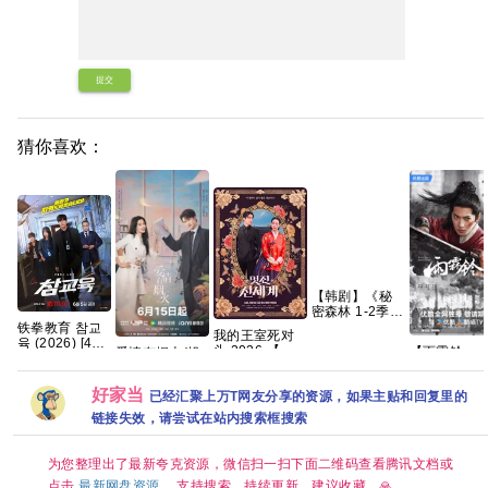
提交
猜你喜欢：
【韩剧】《秘
密森林 1-2季》
【1080p】
铁拳教育 참교
我的王室死对
【韩语中字】
육 (2026) [4K-
头 2026 【更1-
【雨霖铃
爱情有烟火(投
【63.6G】
HDR] [内封多
8集】【穿越、
(2026)】【3
行男女) 已更7
国字幕] [全10
爱情】 【林智
集持续更新
集【4K超清
集]【单集5～
好家当
已经汇聚上万T网友分享的资源，如果主贴和回复里的
妍 / 许南俊】
【1080P高
SDR】国语中
8GB】
【韩剧中字】
码】【国语
字 网盘资源下
链接失效，请尝试在站内搜索框搜索
字】【单
载
集/1G】【大
陆：剧情 / 
为您整理出了最新夸克资源，微信扫一扫下面二维码查看腾讯文档或
/ 古装】【主
点击
最新网盘资源
。支持搜索，持续更新，建议收藏。🙏