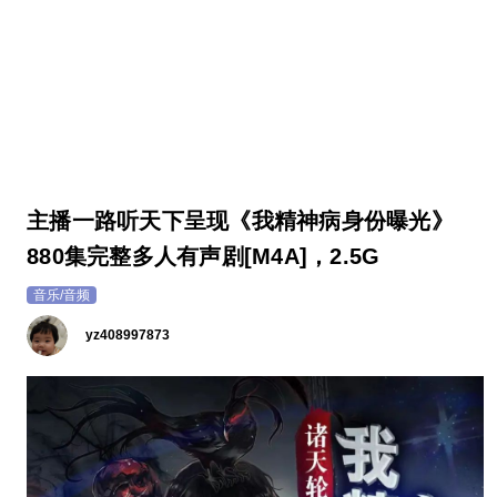
主播一路听天下呈现《我精神病身份曝光》
880集完整多人有声剧[M4A]，2.5G
音乐/音频
yz408997873