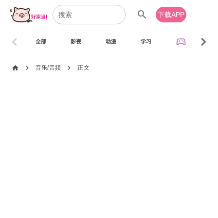
search
下载APP
chevron_left
chevron_right
sports_esports
全部
影视
动漫
学习
音乐
chevron_right
chevron_right
home
音乐/音频
正文