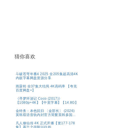
猜你喜欢
斗破苍穹年番4 2025 全205集超高清4K
内嵌字幕网盘资源分享
雨霖铃 全37集大结局 4K高码率 【夸克
百度网盘+】
《寻梦环游记 Coco (2017)》
【1080p+4K】【中英字幕】【14.8G】
金特务：本色回归 〔金部长〕 (2026)
英韩双语音轨内封官方简繁英韩多国字
幕.1080p.NF.WEB-DL.M【单集2～
3GB】
凡人修仙传 4K 正式开播【更177-178
集】慕兰之战附以往的