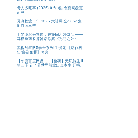
贵人多旺事 (2026) 0.5g/集 夸克网盘更
新中
灵魂摆渡十年 2026 大结局 全4K 24集
附前面三季
于光阴尽头立道，在轮回之外成仙 ——
耳根重磅长篇神话修真《光阴之外》典
藏完整版
黑袍纠察队5季全系列 手慢无 【动作科
幻/喜剧犯罪】夸克
【夸克百度网盘+】【重磅】无职转生Ⅲ
第三季 到了异世界就拿出真本事 开播2
集