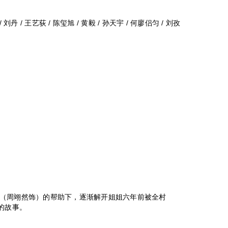
/ 刘丹 / 王艺荻 / 陈玺旭 / 黄毅 / 孙天宇 / 何廖侣匀 / 刘孜
（周翊然饰）的帮助下，逐渐解开姐姐六年前被全村
的故事。