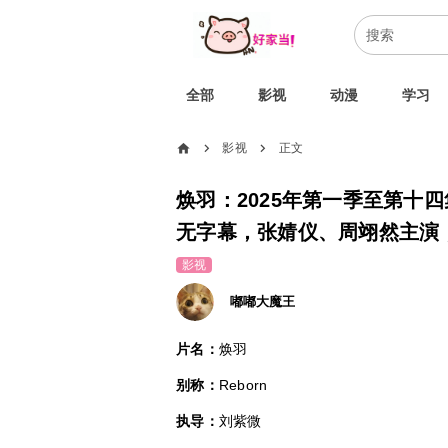
全部
影视
动漫
学习
home
影视
正文
chevron_right
chevron_right
焕羽：2025年第一季至第十四
无字幕，张婧仪、周翊然主演，文
影视
嘟嘟大魔王
片名：
焕羽
别称：
Reborn
执导：
刘紫微