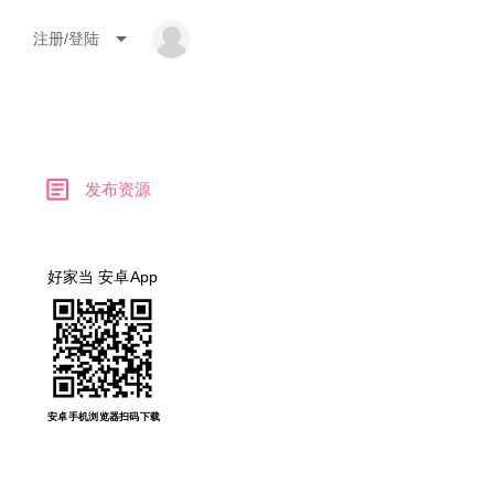
arrow_drop_down
注册/登陆
article
发布资源
好家当 安卓App
安卓手机浏览器扫码下载