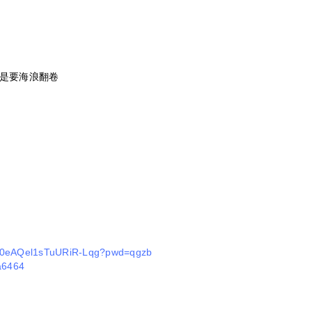
是要海浪翻卷
fm90eAQel1sTuURiR-Lqg?pwd=qgzb
7a6464