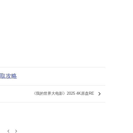
获取攻略
keyboard_arrow_right
《我的世界大电影》2025 4K原盘RE
keyboard_arrow_left
keyboard_arrow_right