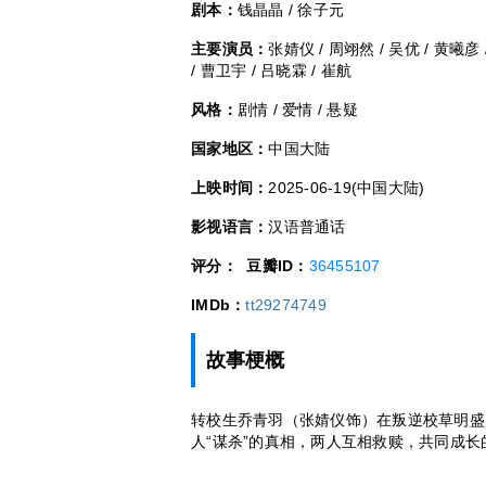
剧本：
钱晶晶 / 徐子元
主要演员：
张婧仪 / 周翊然 / 吴优 / 黄曦彦 
/ 曹卫宇 / 吕晓霖 / 崔航
风格：
剧情 / 爱情 / 悬疑
国家地区：
中国大陆
上映时间：
2025-06-19(中国大陆)
影视语言：
汉语普通话
评分：
豆瓣ID：
36455107
IMDb：
tt29274749
故事梗概
转校生乔青羽（张婧仪饰）在叛逆校草明盛
人“谋杀”的真相，两人互相救赎，共同成长