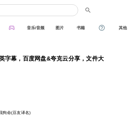
search
sports_esports
help_outline
音乐/音频
图片
书籍
其他
中英字幕，百度网盘&夸克云分享，文件大
还我狗命(豆友译名)