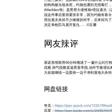
的狗狗被当场杀死，约翰也遭到无情毒打，
AlfieAllen饰）是黑帮大佬维格•塔拉索夫（
说这件事后显得紧张非常，因为约翰有着令
塔拉索夫杀掉不少难缠的对手，后来却为了
决定单枪匹马展开复仇……©豆瓣
网友辣评
基诺里维斯用90分钟阐述了一遍什么叫打
优雅.帅气指数直逼黑客帝国,动作节奏堪比
大叔能继续一边耍帅一边干净利落地大杀特
网盘链接
夸克：
https://pan.quark.cn/s/72267f9fea
百度：
https://pan.baidu.com/s/1fd95X