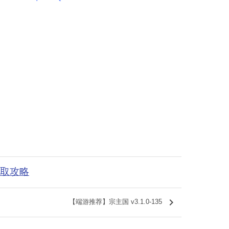
获取攻略
keyboard_arrow_right
【端游推荐】宗主国 v3.1.0-135