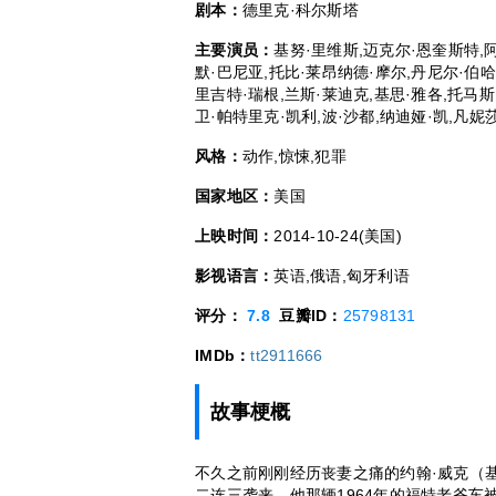
剧本：
德里克·科尔斯塔
主要演员：
基努·里维斯,迈克尔·恩奎斯特,阿
默·巴尼亚,托比·莱昂纳德·摩尔,丹尼尔·伯
里吉特·瑞根,兰斯·莱迪克,基思·雅各,托马斯
卫·帕特里克·凯利,波·沙都,纳迪娅·凯,凡妮
风格：
动作,惊悚,犯罪
国家地区：
美国
上映时间：
2014-10-24(美国)
影视语言：
英语,俄语,匈牙利语
评分：
7.8
豆瓣ID：
25798131
IMDb：
tt2911666
故事梗概
不久之前刚刚经历丧妻之痛的约翰·威克（基努
二连三袭来。他那辆1964年的福特老爷