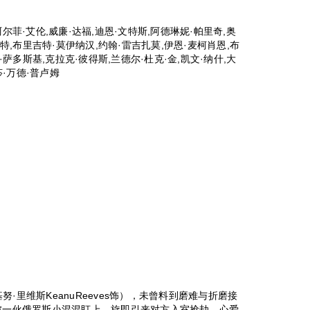
尔菲·艾伦,威廉·达福,迪恩·文特斯,阿德琳妮·帕里奇,奥
哈特,布里吉特·莫伊纳汉,约翰·雷吉扎莫,伊恩·麦柯肖恩,布
·萨多斯基,克拉克·彼得斯,兰德尔·杜克·金,凯文·纳什,大
莎·万德·普卢姆
·里维斯KeanuReeves饰），未曾料到磨难与折磨接
车被一伙俄罗斯小混混盯上，旋即引来对方入室抢劫，心爱