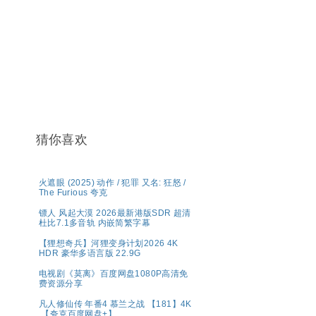
猜你喜欢
火遮眼 (2025) 动作 / 犯罪 又名: 狂怒 /
The Furious 夸克
镖人 风起大漠 2026最新港版SDR 超清
杜比7.1多音轨 内嵌简繁字幕
【狸想奇兵】河狸变身计划2026 4K
HDR 豪华多语言版 22.9G
电视剧《莫离》百度网盘1080P高清免
费资源分享
凡人修仙传 年番4 慕兰之战 【181】4K
【夸克百度网盘+】