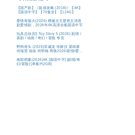
【国产剧】《延禧攻略 (2018)》【4K】
【国语中字】【70集全】【124G】
爱情有烟火(2026) 檀健次王楚然主演喜
剧爱情剧，2026年4K高清全集国语中字
玩具总动员5 Toy Story 5 (2026) 剧情 /
喜剧 / 动画 / 奇幻 / 冒险 夸克
野狗骨头 (2026)宋威龙 张婧仪 梁靖康
何瑞贤 练练 何明翰 周铁2026/剧情/爱
情/4K资源更新中
南部档案(2026)4K [国语中字] [剧情/奇
幻/冒险] [单集约2GB]