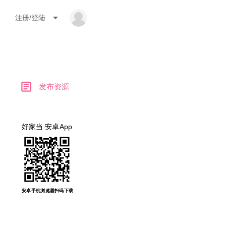
arrow_drop_down
注册/登陆
article
发布资源
好家当 安卓App
安卓手机浏览器扫码下载