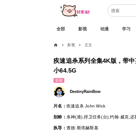
全部
影视
动漫
学习
home
影视
正文
chevron_right
chevron_right
疾速追杀系列全集4K版，带
小64.5G
影视
DestinyRainBow
片名：
疾速追杀 John Wick
别称：
杀神(港),捍卫任务(台),约翰·威克,
执导：
查德·斯塔赫斯基