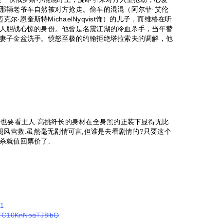
那辆老爷车自然被对方抢走。偷车的混混（阿尔菲·艾伦
迈克尔·恩奎斯特MichaelNyqvist饰）的儿子，而维格在听
人胆战心惊的身份。他曾是名震江湖的冷血杀手，当年替
妻子金盆洗手。愤怒至极的约翰拒绝塔拉索夫的调解，他
狗也要看主人.高挑纤长的身材在全身黑的正装下显得无比
飓风营救.虽然毫无剧情可言,但谁是去看剧情的?只要这个
杀就值回票价了.
01
4HTC10KnNoqTJ8lbQ