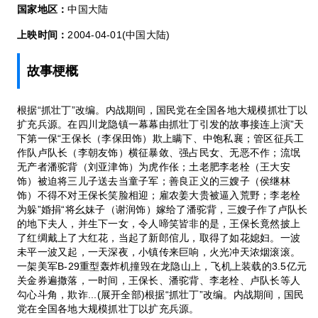
国家地区：
中国大陆
上映时间：
2004-04-01(中国大陆)
故事梗概
根据“抓壮丁”改编。内战期间，国民党在全国各地大规模抓壮丁以
扩充兵源。在四川龙隐镇一幕幕由抓壮丁引发的故事接连上演”天
下第一保“王保长（李保田饰）欺上瞒下、中饱私襄；管区征兵工
作队卢队长（李朝友饰）横征暴敛、强占民女、无恶不作；流氓
无产者潘驼背（刘亚津饰）为虎作伥；土老肥李老栓（王大安
饰）被迫将三儿子送去当童子军；善良正义的三嫂子（侯继林
饰）不得不对王保长笑脸相迎；雇农姜大贵被逼入荒野；李老栓
为躲”婚捐“将幺妹子（谢润饰）嫁给了潘驼背，三嫂子作了卢队长
的地下夫人，并生下一女，令人啼笑皆非的是，王保长竟然披上
了红绸戴上了大红花，当起了新郎倌儿，取得了如花媳妇。一波
未平一波又起，一天深夜，小镇传来巨响，火光冲天浓烟滚滚。
一架美军B-29重型轰炸机撞毁在龙隐山上，飞机上装载的3.5亿元
关金券遍撒落，一时间，王保长、潘驼背、李老栓、卢队长等人
勾心斗角，欺诈...(展开全部)根据“抓壮丁”改编。内战期间，国民
党在全国各地大规模抓壮丁以扩充兵源。