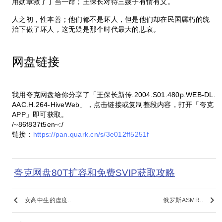
用勋章救了丁当一命；王保长对待三嫂子有情有义。
人之初，性本善；他们都不是坏人，但是他们却在民国腐朽的统
治下做了坏人，这无疑是那个时代最大的悲哀。
网盘链接
我用夸克网盘给你分享了「王保长新传.2004.S01.480p.WEB-DL.
AAC.H.264-HiveWeb」，点击链接或复制整段内容，打开「夸克
APP」即可获取。
/~86f837t5en~:/
链接：
https://pan.quark.cn/s/3e012ff5251f
夸克网盘80T扩容和免费SVIP获取攻略
keyboard_arrow_left
keyboard_arrow_right
女高中生的虚度..
俄罗斯ASMR..