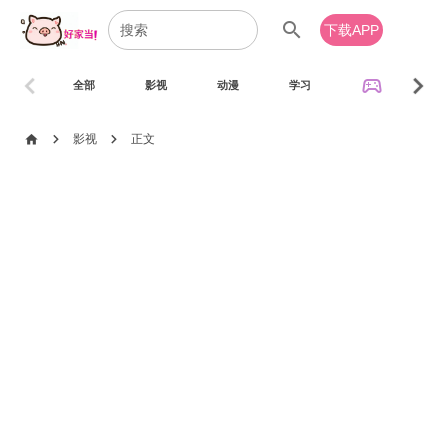
search
下载APP
chevron_left
chevron_right
sports_esports
全部
影视
动漫
学习
音乐
chevron_right
chevron_right
home
影视
正文