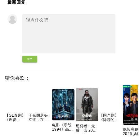
最新回复
提交
猜你喜欢：
【GL泰剧】
于光阴尽头
【国产剧】
《逐爱
立道，在轮
《隐秘的角
(2026) 又
回之外成仙
落 (2020)》
电影《寒战
惩罚者：最
名：追逐爱
—— 耳根重
【4K EDR】
低智商犯
1994》高清
后一击 2026
情》
磅长篇神话
【国语中
2026 
免费完整版
4K 杜比DV
【1080P】
修真《光阴
字】【全12
犯罪悬疑
百度网盘资
版 官中