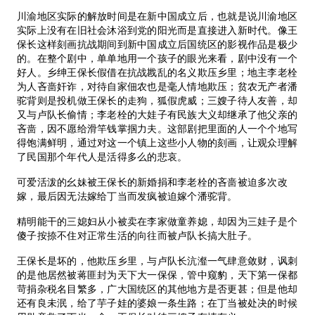
川渝地区实际的解放时间是在新中国成立后，也就是说川渝地区
实际上没有在旧社会沐浴到党的阳光而是直接进入新时代。像王
保长这样刻画抗战期间到新中国成立后国统区的影视作品是极少
的。在整个剧中，单单地用一个孩子的眼光来看，剧中没有一个
好人。乡绅王保长假借在抗战戡乱的名义欺压乡里；地主李老栓
为人吝啬奸诈，对待自家佃农也是毫人情地欺压；贫农无产者潘
驼背则是投机做王保长的走狗，狐假虎威；三嫂子待人友善，却
又与卢队长偷情；李老栓的大娃子有民族大义却继承了他父亲的
吝啬，因不愿给滑竿钱掌掴力夫。这部剧把里面的人一个个地写
得饱满鲜明，通过对这一个镇上这些小人物的刻画，让观众理解
了民国那个年代人是活得多么的悲哀。
可爱活泼的幺妹被王保长的新婚捐和李老栓的吝啬被迫多次改
嫁，最后因无法嫁给丁当而发疯被迫嫁个潘驼背。
精明能干的三媳妇从小被卖在李家做童养媳，却因为三娃子是个
傻子按捺不住对正常生活的向往而被卢队长搞大肚子。
王保长是坏的，他欺压乡里，与卢队长沆瀣一气肆意敛财，讽刺
的是他居然被蒋匪封为天下大一保保，管中窥豹，天下第一保都
苛捐杂税名目繁多，广大国统区的其他地方是否更甚；但是他却
还有良未泯，给了芋子娃的婆娘一条生路；在丁当被处决的时候