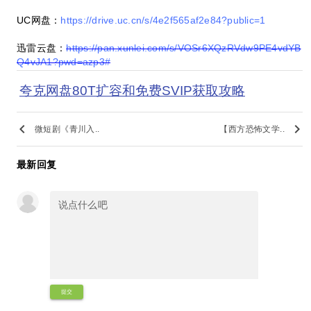
UC网盘：
https://drive.uc.cn/s/4e2f565af2e84?public=1
迅雷云盘：
https://pan.xunlei.com/s/VOSr6XQzRVdw9PE4vdYB
Q4vJA1?pwd=azp3#
夸克网盘80T扩容和免费SVIP获取攻略
keyboard_arrow_left
keyboard_arrow_right
微短剧《青川入..
【西方恐怖文学..
最新回复
提交