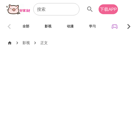
search
下载APP
chevron_left
chevron_right
sports_esports
全部
影视
动漫
学习
音乐
chevron_right
chevron_right
home
影视
正文