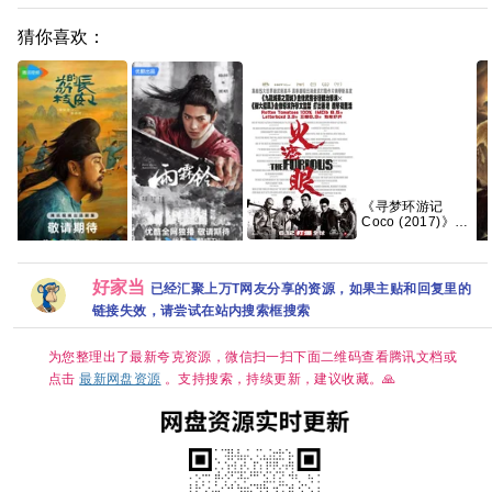
猜你喜欢：
《寻梦环游记
Coco (2017)》
【1080p+4K】
【中英字幕】
火遮眼 (2025) 动
【14.8G】
作 / 犯罪 又名: 狂
【雨霖铃(2026)】
长安的荔枝 剧版
【
好家当
怒 / The Furious
【37集持续更
已经汇聚上万T网友分享的资源，如果主贴和回复里的
【35集全/4K超清
第
夸克
新】【1080P高
HDR】 【雷佳
情
链接失效，请尝试在站内搜索框搜索
码】【国语中字】
音、岳云鹏｜悬
名
【单集/1G】【大
疑/传奇】夸克
夸
陆：剧情 / 武侠 /
为您整理出了最新夸克资源，微信扫一扫下面二维码查看腾讯文档或
古装】【主演: 杨
点击
最新网盘资源
。支持搜索，持续更新，建议收藏。🙏
洋 / 章若楠 / 方逸
伦 】