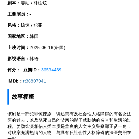
剧本：
姜勋 / 朴柱炫
主要演员：
-
风格：
惊悚 / 犯罪
国家地区：
韩国
上映时间：
2025-06-16(韩国)
影视语言：
韩语
评分：
豆瓣ID：
36534439
IMDb：
tt36807941
故事梗概
该剧是一部犯罪惊悚剧，讲述患有反社会性人格障碍的有名女法
医的过去，以及杀死自己的父亲的影子威胁她的名誉和生活的过
程。姜勋饰演相信人类本质是善良的人文主义警察郑正贤一角，
对破案充满热情的人物，与具有反社会性人格障碍的法医交织在
一起。