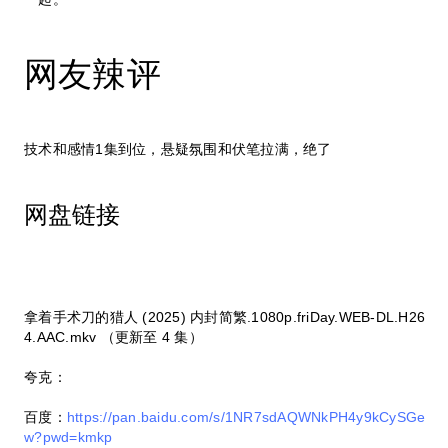
网友辣评
技术和感情1集到位，悬疑氛围和伏笔拉满，绝了
网盘链接
拿着手术刀的猎人 (2025) 内封简繁.1080p.friDay.WEB-DL.H26
4.AAC.mkv （更新至 4 集）
夸克：
百度：
https://pan.baidu.com/s/1NR7sdAQWNkPH4y9kCySGe
w?pwd=kmkp