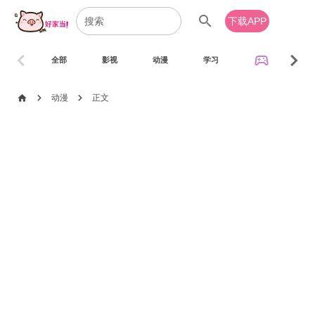
search
下载APP
chevron_left
chevron_right
sports_esports
全部
影视
动漫
学习
音乐
chevron_right
chevron_right
home
动漫
正文