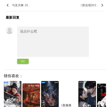
keyboard_arrow_left
keyboard_arrow_right
与龙共舞 10..
《新说唱202..
最新回复
提交
猜你喜欢：
《良陈美