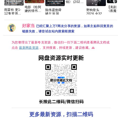
锦》 (2026)
【4K】【国
【美剧
电影《给阿
语中字】
雨霖铃 更1-
陈伟霆曾舜
野狗骨头
《夜魔
嬷的情书》
【夸克/百
12集资源
晞主演 国剧
2026 全32集
重生 第
免费高清观
度】
4K+1080
九门/老九门2
国语中字
季》（
看1080P百
4K全集网盘
1080P高清
列）查
度网盘资源
资源分享
资源分享
好家当
克斯 文
已经汇聚上万T网友分享的资源，如果主贴和回复里的
多诺费
链接失效，请尝试在站内搜索框搜索
里斯滕
2026/
作/科幻
为您整理出了最新夸克资源，微信扫一扫下面二维码查看腾讯文档或
犯罪/奇
险/4K
点击
最新网盘资源
。支持搜索，持续更新，建议收藏。🙏
克
更多最新资源，扫描二维码