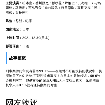
主要演员：
松本润 / 香川照之 / 杉咲花 / 片桐仁 / 儿岛雄一 / 马场
园梓 / 马场彻 / 西岛秀俊 / 道枝骏佑 / 莳田彩珠 / 高桥克实 / 涩川
清彦 / 石桥莲司
风格：
悬疑 / 犯罪
国家地区：
日本
上映时间：
2021-12-30(日本)
影视语言：
日语
故事梗概
刑事案件的审判有罪率99.9%——在绝对不可能反转的状况中，拘
泥被留下的0.1%的可能性追求事实！在日本如果被起诉，99.9%
会被判有罪！但是古怪的深山大翔认为只要找出真相，纵使清白
机率只有0.1%就有逆转翻案的可能.
网友辣评