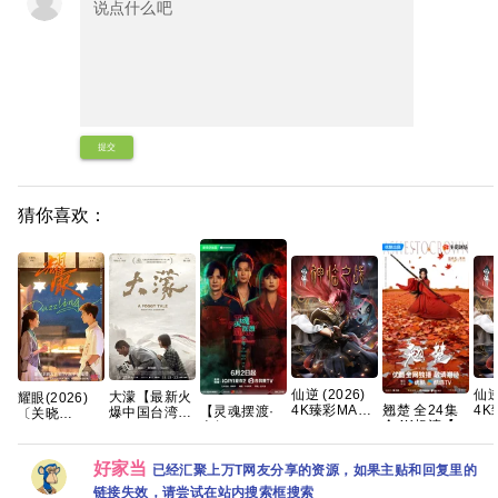
提交
猜你喜欢：
仙逆 (2026)
仙逆
大濛【最新火
耀眼(2026)
4K臻彩MAX
4K
翘楚 全24集
【灵魂摆渡·
爆中国台湾片
〔关晓
[动作/动画/奇
[动
全4K超清【国
十年(2026)】
🈲手慢无】 该
彤〕/4k+1080P
幻/古装] [单集
幻/
语中字】
【全24集】
片荣获第62届
超清画质|简中
约1GB]
约1
【SDR
【1080P高
金🐴奖✨ 最佳
字幕/夸克/百
好家当
已经汇聚上万T网友分享的资源，如果主贴和回复里的
DDP5.1】
码】【国语中
影片、最佳原
度网盘资源
【完结】网盘
字】【单
著剧本 等5项
【单集0.8～
链接失效，请尝试在站内搜索框搜索