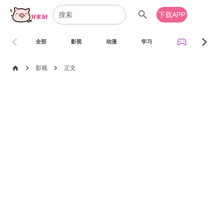
search
下载APP
chevron_left
chevron_right
sports_esports
全部
影视
动漫
学习
音乐
chevron_right
chevron_right
home
影视
正文