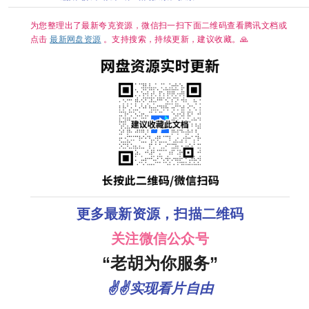
资源观看
集/0.3G】
大奖🏆 夸克
3GB】
【大陆：悬疑
/ 惊悚 / 短片 /
为您整理出了最新夸克资源，微信扫一扫下面二维码查看腾讯文档或
奇幻 / 冒险】
点击
最新网盘资源
。支持搜索，持续更新，建议收藏。🙏
【主演: 于毅 /
刘智扬】
更多最新资源，扫描二维码
关注微信公众号
“老胡为你服务”
✌✌实现看片自由