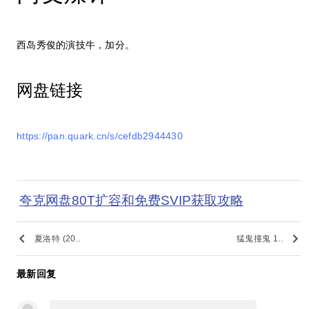
西岛秀俊的演技牛，加分。
网盘链接
https://pan.quark.cn/s/cefdb2944430
夸克网盘80T扩容和免费SVIP获取攻略
keyboard_arrow_left
keyboard_arrow_right
夏洛特 (20..
猛鬼撞鬼 1..
最新回复