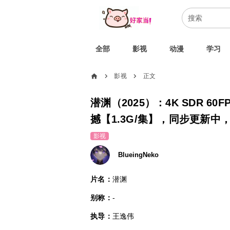
全部
影视
动漫
学习
home
影视
正文
chevron_right
chevron_right
潜渊（2025）：4K SDR 6
撼【1.3G/集】，同步更新中
影视
BlueingNeko
片名：
潜渊
别称：
-
执导：
王逸伟