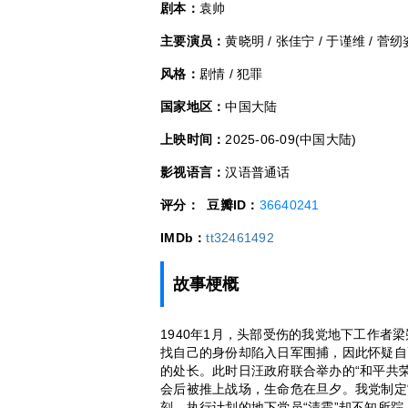
剧本：
袁帅
主要演员：
黄晓明 / 张佳宁 / 于谨维 / 菅纫姿
风格：
剧情 / 犯罪
国家地区：
中国大陆
上映时间：
2025-06-09(中国大陆)
影视语言：
汉语普通话
评分：
豆瓣ID：
36640241
IMDb：
tt32461492
故事梗概
1940年1月，头部受伤的我党地下工作者
找自己的身份却陷入日军围捕，因此怀疑自
的处长。此时日汪政府联合举办的“和平共
会后被推上战场，生命危在旦夕。我党制定
刻，执行计划的地下党员“清霜”却不知所