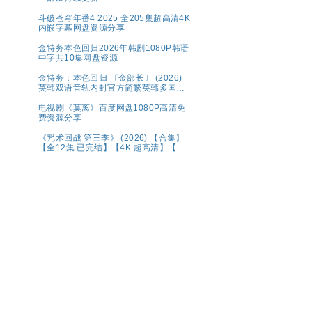
斗破苍穹年番4 2025 全205集超高清4K
内嵌字幕网盘资源分享
金特务本色回归2026年韩剧1080P韩语
中字共10集网盘资源
金特务：本色回归 〔金部长〕 (2026)
英韩双语音轨内封官方简繁英韩多国字
幕.1080p.NF.WEB-DL.M【单集2～
3GB】
电视剧《莫离》百度网盘1080P高清免
费资源分享
《咒术回战 第三季》 (2026) 【合集】
【全12集 已完结】【4K 超高清】【内
置中文字幕】（1.2G/集 共133.4G）
【附1-2季+系列】夸克