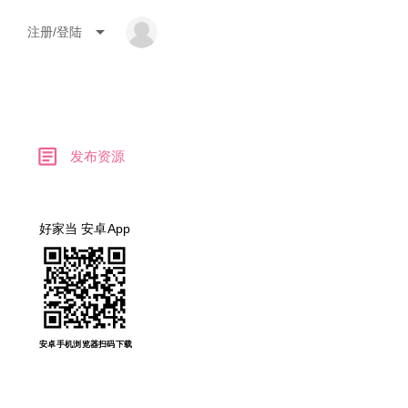
arrow_drop_down
注册/登陆
article
发布资源
好家当 安卓App
安卓手机浏览器扫码下载