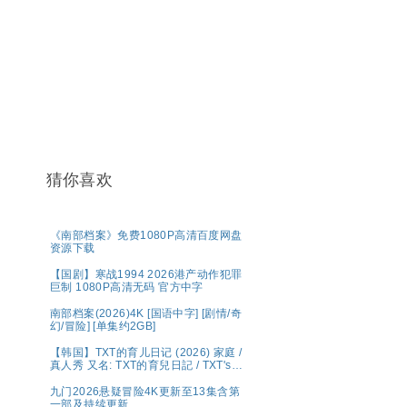
猜你喜欢
《南部档案》免费1080P高清百度网盘
资源下载
【国剧】寒战1994 2026港产动作犯罪
巨制 1080P高清无码 官方中字
南部档案(2026)4K [国语中字] [剧情/奇
幻/冒险] [单集约2GB]
【韩国】TXT的育儿日记 (2026) 家庭 /
真人秀 又名: TXT的育兒日記 / TXT's
Parenting Diary 夸克 Wavve（웨이
브）将于 5 月 1 日（周五）独家公开宣
九门2026悬疑冒险4K更新至13集含第
布传奇综艺回归的《TXT的育儿日记》
一部及持续更新