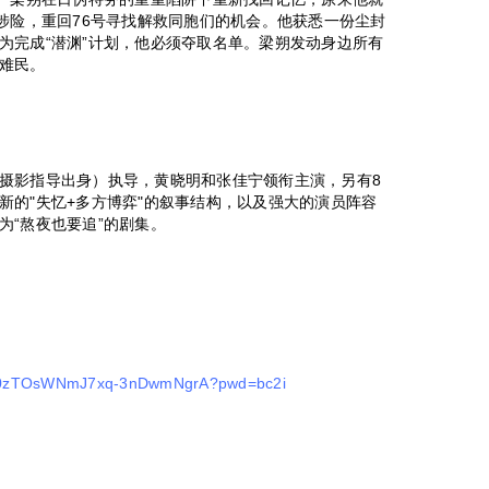
涉险，重回76号寻找解救同胞们的机会。他获悉一份尘封
为完成“潜渊”计划，他必须夺取名单。梁朔发动身边所有
难民。
摄影指导出身）执导，黄晓明和张佳宁领衔主演，另有8
新的"失忆+多方博弈"的叙事结构，以及强大的演员阵容
为“熬夜也要追”的剧集。
s/10zTOsWNmJ7xq-3nDwmNgrA?pwd=bc2i