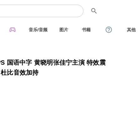
search
sports_esports
help_outline
音乐/音频
图片
书籍
其他
0FPS 国语中字 黄晓明张佳宁主演 特效震
，杜比音效加持