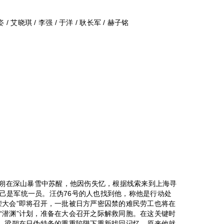
 / 艾晓琪 / 李强 / 于洋 / 耿长军 / 赫子铭
梁朔在深山暴雪中苏醒，他因伤失忆，根据线索来到上海寻
己是军统一员。汪伪76号的人也找到他，称他是行动处
荣大会”即将召开，一批被日方严密囚禁的难民劳工也将在
“潜渊”计划，准备在大会召开之际解救同胞。在这关键时
踪。梁朔在日伪特务的重重陷阱下重新找回记忆，原来他就