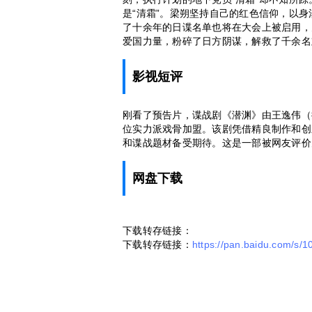
是“清霜”。梁朔坚持自己的红色信仰，以身
了十余年的日谍名单也将在大会上被启用，
爱国力量，粉碎了日方阴谋，解救了千余名
影视短评
刚看了预告片，谍战剧《潜渊》由王逸伟（
位实力派戏骨加盟。该剧凭借精良制作和创
和谍战题材备受期待。这是一部被网友评价
网盘下载
下载转存链接：
下载转存链接：
https://pan.baidu.com/