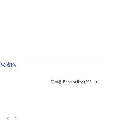
获取攻略
keyboard_arrow_right
回声谷 Echo Valley (202
keyboard_arrow_left
keyboard_arrow_right